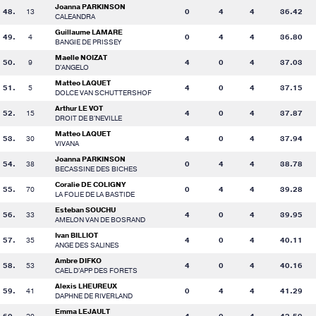
Joanna PARKINSON
48.
13
0
4
4
36.42
CALEANDRA
Guillaume LAMARE
49.
4
0
4
4
36.80
BANGIE DE PRISSEY
Maelle NOIZAT
50.
9
4
0
4
37.03
D'ANGELO
Matteo LAQUET
51.
5
4
0
4
37.15
DOLCE VAN SCHUTTERSHOF
Arthur LE VOT
52.
15
4
0
4
37.87
DROIT DE B'NEVILLE
Matteo LAQUET
53.
30
4
0
4
37.94
VIVANA
Joanna PARKINSON
54.
38
0
4
4
38.78
BECASSINE DES BICHES
Coralie DE COLIGNY
55.
70
0
4
4
39.28
LA FOLIE DE LA BASTIDE
Esteban SOUCHU
56.
33
4
0
4
39.95
AMELON VAN DE BOSRAND
Ivan BILLIOT
57.
35
4
0
4
40.11
ANGE DES SALINES
Ambre DIFKO
58.
53
4
0
4
40.16
CAEL D'APP DES FORETS
Alexis LHEUREUX
59.
41
0
4
4
41.29
DAPHNE DE RIVERLAND
Emma LEJAULT