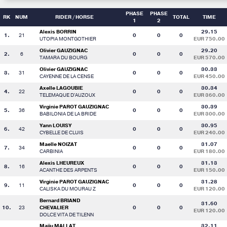
PHASE
PHASE
RK
NUM
RIDER
/ HORSE
TOTAL
TIME
1
2
Alexis BORRIN
29.15
1.
21
0
0
0
UTOPIA MONTGOTHIER
EUR 750.00
Olivier GAUZIGNAC
29.20
2.
6
0
0
0
TAMARA DU BOURG
EUR 570.00
Olivier GAUZIGNAC
30.33
3.
31
0
0
0
CAYENNE DE LA CENSE
EUR 450.00
Axelle LAGOUBIE
30.34
4.
22
0
0
0
TELEMAQUE D'AUZOUX
EUR 360.00
Virginie PAROT GAUZIGNAC
30.39
5.
36
0
0
0
BABILONIA DE LA BRIDE
EUR 300.00
Yann LOUISY
30.95
6.
42
0
0
0
CYBELLE DE CLUIS
EUR 240.00
Maelle NOIZAT
31.07
7.
34
0
0
0
CARBINIA
EUR 180.00
Alexis LHEUREUX
31.13
8.
16
0
0
0
ACANTHE DES ARPENTS
EUR 150.00
Virginie PAROT GAUZIGNAC
31.28
9.
11
0
0
0
CALISKA DU MOURAU Z
EUR 120.00
Bernard BRIAND
31.60
10.
23
CHEVALIER
0
0
0
EUR 120.00
DOLCE VITA DE TILENN
Maiju MALLAT
32.11