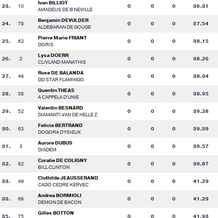
Ivan BILLIOT
23.
10
0
0
0
36.31
AMADEUS DE B'NEVILLE
Benjamin DEVULDER
24.
78
0
0
0
37.54
ALDEBARAN DE GOUGE
Pierre Marie FRIANT
25.
62
0
0
0
38.15
DORIS
Lysa DOERR
26.
2
0
0
0
38.26
CLIVLAND MANATHIS
Rose DE BALANDA
27.
48
0
0
0
38.94
DD STAR FLAMINGO
Quentin THEAS
28.
58
0
0
0
38.95
A CAPPELA D'UNIE
Valentin BESNARD
29.
52
0
0
0
39.28
DIAMANTI VAN DE HELLE Z
Felicie BERTRAND
30.
63
0
0
0
39.39
DOGORA D'YSIEUX
Aurore DUBUS
31.
3
0
0
0
39.57
DIADEM
Coralie DE COLIGNY
32.
82
0
0
0
39.87
BILL CLINTON
Clothilde JEAUSSERAND
33.
49
0
0
0
41.29
CADO CEDRE KERVEC
Andrea BORMIOLI
33.
68
0
0
0
41.29
DEMON DE BACON
Gilles BOTTON
35.
75
0
0
0
41.93