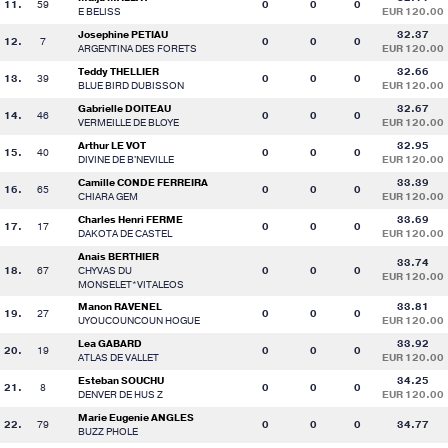
11.
59
0
0
0
E BELISS
EUR 120.00
Josephine PETIAU
32.37
12.
7
0
0
0
ARGENTINA DES FORETS
EUR 120.00
Teddy THELLIER
32.66
13.
39
0
0
0
BLUE BIRD DUBISSON
EUR 120.00
Gabrielle DOITEAU
32.67
14.
46
0
0
0
VERMEILLE DE BLOYE
EUR 120.00
Arthur LE VOT
32.95
15.
40
0
0
0
DIVINE DE B'NEVILLE
EUR 120.00
Camille CONDE FERREIRA
33.39
16.
65
0
0
0
CHIARA GEM
EUR 120.00
Charles Henri FERME
33.69
17.
17
0
0
0
DAKOTA DE CASTEL
EUR 120.00
Anais BERTHIER
33.74
18.
67
CHYVAS DU
0
0
0
EUR 120.00
MONSELET*VITALEOS
Manon RAVENEL
33.81
19.
27
0
0
0
UYOUCOUNCOUN HOGUE
EUR 120.00
Lea GABARD
33.92
20.
19
0
0
0
ATLAS DE VALLET
EUR 120.00
Esteban SOUCHU
34.25
21.
8
0
0
0
DENVER DE HUS Z
EUR 120.00
Marie Eugenie ANGLES
22.
79
0
0
0
34.77
BUZZ PHOLE