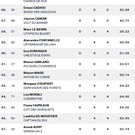
CHANCE DE HUS
Erwan CADIOU
36.
84
0
0
0
42.28
BINGO DES SEQUOIAS
Jayson CAMAN
37.
86
0
0
0
43.75
VOLT DU BANNEY
Marc LE BERRE
38.
51
0
4
4
29.22
UTOPIE DU BLAVET
Alexandre FONTANELLE
39.
80
0
4
4
30.09
URTBREAKER DE LARA
Eva DUVERGER
40.
54
0
4
4
31.53
UNE ETOILE D'EMS
Manon GIBILARO
41.
37
4
0
4
32.61
PIO EURO COMMERCE
Manon MAGE
42.
26
0
4
4
33.19
AVOINE DU CHENE
Margaux EQUIPART
43.
18
0
4
4
34.22
DARKVADOR DES FORETS
Lou MORALI
44.
71
0
4
4
34.36
CLEMENTINE
Flavie FAVREAUX
45.
83
0
4
4
34.56
CATI DES MARQUETS
Laetitia DE MOUSTIER
46.
64
0
4
4
35.45
CAP'TAIN DU ROI
Anouk KORT
47.
45
4
0
4
35.74
VERENA DH Z