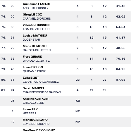
Guillaume LAMARE
73.
29
4
8
12
41.45
ANGIE DE PRISSEY
Gireg LE COZ
74.
50
4
8
12
42.02
CARAMEL D'ORCHIS
Valentine HUSSON
75.
56
0
13
13
64.64
TOM DU VAL FLEURI
Louise MATHIEU
76.
61
4
12
16
41.87
DJOEY STAR
Marie DEMONTE
77.
77
9
8
17
40.56
DAKOTA DU HERRIN
Flore GIRAUD
78.
55
4
14
18
70.16
DIAROLA GC 2011 Z
Louis PICHON
79.
43
0
18
18
84.75
QUIDAMS PRINZ
Zelia BIZET
80.
81
23
4
27
37.98
CEPANTA D'ARGENTEUIL Z
Sarah MARCEL
81.
74
4
EL
EL
CHAMPENOISE DE RAMPAN
Antoine KLINKLIN
25
AB
CHICAGO BLUE
Lionel HUC
1
NP
HERRERA
Manon GIBILARO
12
NP
ELVIS DE ROULARD
Geoffroy DE COLIGNY