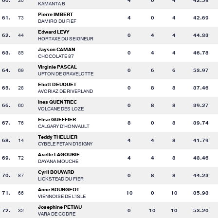
60.
20
4
0
4
42.59
KAMANTA B
Pierre IMBERT
61.
73
4
0
4
42.69
DAMIRO DU FIEF
Edward LEVY
62.
44
0
4
4
44.33
HORTAXE DU SEIGNEUR
Jayson CAMAN
63.
85
0
4
4
46.78
CHOCOLATE 87
Virginie PASCAL
64.
69
0
6
6
53.97
UPTON DE GRAVELOTTE
Eliott DEUQUET
65.
28
0
8
8
37.46
AVORIAZ DE RIVERLAND
Ines QUENTREC
66.
60
0
8
8
39.27
VOLCANE DES LOZE
Elise GUEFFIER
67.
76
8
0
8
39.74
CALGARY D'HONVAULT
Teddy THELLIER
68.
14
4
4
8
41.79
CYBELE FETAN D'ISIGNY
Axelle LAGOUBIE
69.
72
4
4
8
43.46
DAYANA MOUCHE
Cyril BOUVARD
70.
87
0
8
8
44.23
LICKSTEAD DU FIER
Anne BOURGEOT
71.
66
10
0
10
35.93
VIENNOISE DE L'ISLE
Josephine PETIAU
72.
32
0
10
10
53.20
VARA DE CODRE