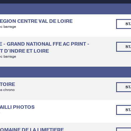
 REGION CENTRE VAL DE LOIRE
ST
ec barrage
TE - GRAND NATIONAL FFE AC PRINT -
ST
 D'INDRE ET LOIRE
ec barrage
ATOIRE
ST
ns chrono
BAILLI PHOTOS
ST
é
 DOMAINE DE LA LIMETIERE