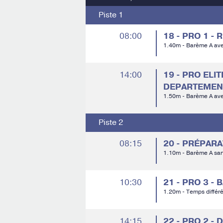
Piste 1
08:00
18 - PRO 1 -
1.40m - Barème A av
14:00
19 - PRO ELI
DEPARTEMENT
1.50m - Barème A av
Piste 2
08:15
20 - PRÉPAR
1.10m - Barème A sa
10:30
21 - PRO 3 - 
1.20m - Temps différ
14:15
22 - PRO 2 -