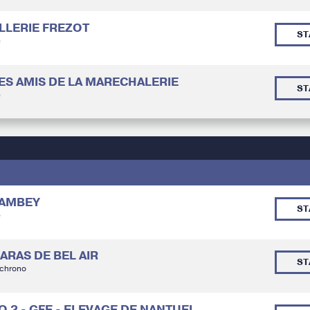
ELLERIE FREZOT
ST
é
 LES AMIS DE LA MARECHALERIE
ST
é
 LAMBEY
ST
é
HARAS DE BEL AIR
ST
 chrono
RO 2 - GFE - ELEVAGE DE NANTUEL