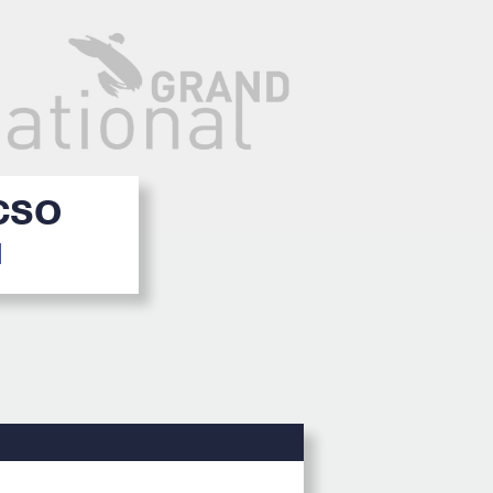
 CSO
1