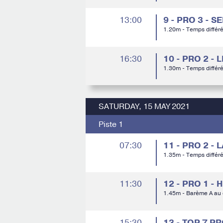
13:00
9 - PRO 3 - S
1.20m - Temps différ
16:30
10 - PRO 2 -
1.30m - Temps différ
SATURDAY, 15 MAY 2021
Piste 1
07:30
11 - PRO 2 -
1.35m - Temps différ
11:30
12 - PRO 1 - 
1.45m - Barème A au
15:30
13 - TOP 7 P