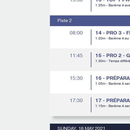
1.35m - Barème A av
Piste 2
08:00
14 - PRO 3 -
1.20m - Barème A au
11:45
15 - PRO 2 -
1.30m - Temps différ
15:30
16 - PRÉPAR
1.05m - Barème A sa
17:30
17 - PRÉPAR
1.15m - Barème A sa
SUNDAY, 16 MAY 2021