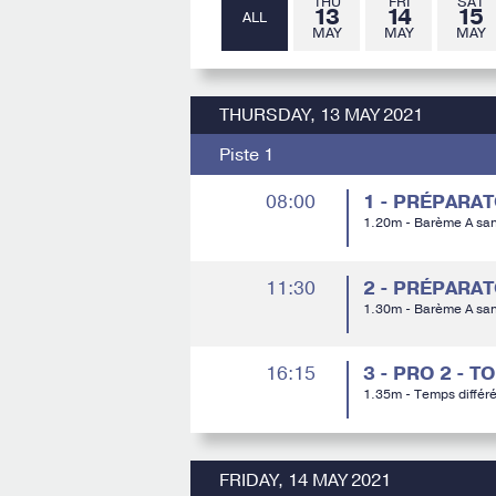
THU
FRI
SAT
13
14
15
ALL
MAY
MAY
MAY
THURSDAY, 13 MAY 2021
Piste 1
08:00
1 - PRÉPARA
1.20m - Barème A sa
11:30
2 - PRÉPARA
1.30m - Barème A sa
16:15
3 - PRO 2 - 
1.35m - Temps différ
FRIDAY, 14 MAY 2021