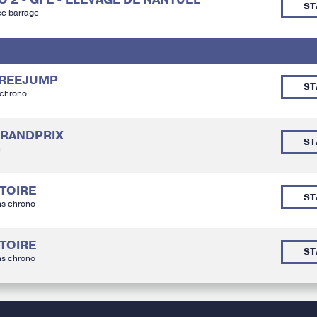
ST
ec barrage
 FREEJUMP
ST
 chrono
 GRANDPRIX
ST
é
ATOIRE
ST
ns chrono
ATOIRE
ST
ns chrono