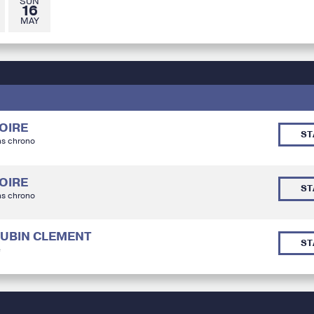
SUN
16
MAY
TOIRE
ST
ns chrono
TOIRE
ST
ns chrono
TOUBIN CLEMENT
ST
é