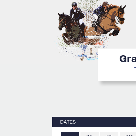
Gra
DATES