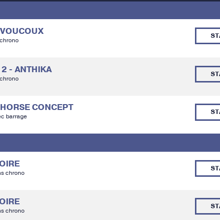
DEVOUCOUX
ST
 chrono
 2 - ANTHIKA
ST
 chrono
JL HORSE CONCEPT
ST
ec barrage
TOIRE
ST
ns chrono
TOIRE
ST
ns chrono