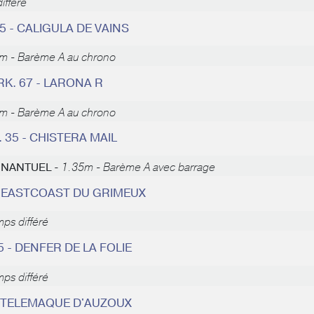
ifféré
75 - CALIGULA DE VAINS
m - Barème A au chrono
RK. 67 - LARONA R
m - Barème A au chrono
. 35 - CHISTERA MAIL
E NANTUEL -
1.35m - Barème A avec barrage
- EASTCOAST DU GRIMEUX
ps différé
5 - DENFER DE LA FOLIE
ps différé
 - TELEMAQUE D'AUZOUX