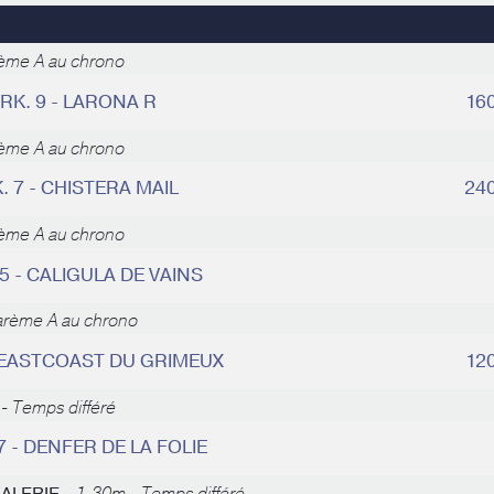
ème A au chrono
RK. 9 - LARONA R
16
ème A au chrono
. 7 - CHISTERA MAIL
24
ème A au chrono
35 - CALIGULA DE VAINS
arème A au chrono
- EASTCOAST DU GRIMEUX
12
- Temps différé
7 - DENFER DE LA FOLIE