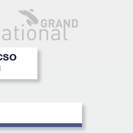
 CSO
1