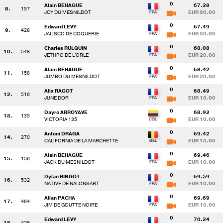
0
Alain BEHAGUE
67.28
8.
157
JOY DU MESNILDOT
EUR 30.00
0
Edward LEVY
67.49
9.
428
JALISCO DE COQUERIE
EUR 30.00
0
Charles RULQUIN
68.08
10.
548
JETHRO DE L'ORLE
EUR 20.00
0
Alain BEHAGUE
68.42
11.
158
JUMBO DU MESNILDOT
EUR 20.00
0
Alix RAGOT
68.49
12.
516
JUNE DOR
EUR 10.00
0
Dayro ARROYAVE
68.92
13.
135
VICTORIA 135
EUR 10.00
0
Antoni DRAGA
69.42
14.
270
CALIFORNIA DE LA MARCHETTE
EUR 10.00
0
Alain BEHAGUE
69.46
15.
156
JACK DU MESNILDOT
EUR 10.00
0
Dylan RINGOT
69.59
16.
532
NATIVE DE NALONSART
EUR 10.00
0
Allan PACHA
69.69
17.
464
JIM DE GOUTTE NOIRE
EUR 10.00
0
Edward LEVY
70.24
18.
426