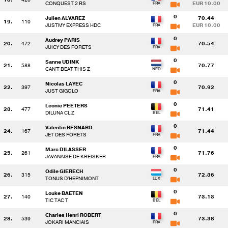
CONQUEST 2 RS
EUR 10.00
0
Julien ALVAREZ
70.44
19.
110
JUSTMY EXPRESS HDC
EUR 10.00
0
Audrey PARIS
20.
472
70.54
JUICY DES FORETS
0
Sanne UDINK
21.
588
70.77
CAN'T BEAT THIS Z
0
Nicolas LAYEC
22.
397
70.92
JUST GIGOLO
0
Leonie PEETERS
23.
477
71.41
DILUNA CL Z
0
Valentin BESNARD
24.
167
71.44
JET DES FORETS
0
Marc DILASSER
25.
261
71.76
JAVANAISE DE KREISKER
0
Odile GIERECH
26.
315
72.36
TONUS D'HEPNIMONT
0
Louke BAETEN
27.
140
73.13
TIC TAC T
0
Charles Henri ROBERT
28.
539
73.38
JOKARI MANCIAIS