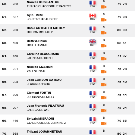
4
Nicolas DOS SANTOS
60.
266
79.73
TINKAS CHACCOBLUE VAN ESS
4
Kyle TIMM
61.
587
79.98
JOKER CHABAUDIERE
4
Raoul COTRAIT D AUTREY
62.
230
80.09
BILLION DOLLAR 2
8
Beth VERNON
63.
609
68.61
BOXTED MIMI
8
Caroline BEAUGRARD
64.
155
74.07
JALINKA DU DONEL
8
Nicolas CIZERON
65.
221
75.28
VALENTINA D
8
Jack CONLON GATEAU
66.
228
75.40
JEXICA DU PARC
8
Clement FORTIN
67.
300
75.44
JORDANIA SEMILLY
8
Jean Francois FILATRIAU
68.
297
78.24
JALISCA DE WYL
8
Sylvain MISRAOUI
69.
449
79.65
CLASSIQUE DES JENKINS Z
8
Thibaut JOUANNETEAU
70.
368
80.24