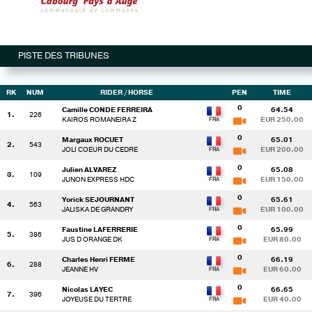
PISTE DES TRIBUNES
RK
NUM
RIDER
/ HORSE
PEN
TIME
0
Camille CONDE FERREIRA
64.54
1.
226
KAIROS ROMANEIRA Z
EUR 250.00
0
Margaux ROCUET
65.01
2.
543
JOLI COEUR DU CEDRE
EUR 200.00
0
Julien ALVAREZ
65.08
3.
109
JUNON EXPRESS HDC
EUR 150.00
0
Yorick SEJOURNANT
65.61
4.
563
JALISKA DE GRANDRY
EUR 100.00
0
Faustine LAFERRERIE
65.99
5.
386
JUS D ORANGE DK
EUR 80.00
0
Charles Henri FERME
66.19
6.
288
JEANNE HV
EUR 60.00
0
Nicolas LAYEC
66.65
7.
396
JOYEUSE DU TERTRE
EUR 40.00