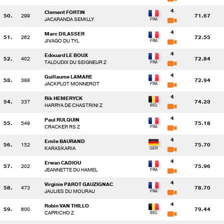
4
Clement FORTIN
50.
299
71.67
JACARANDA SEMILLY
4
Marc DILASSER
51.
262
72.55
JIVAGO DU TYL
4
Edouard LE BOUX
52.
402
72.84
TALOUDIX DU SEIGNEUR Z
4
Guillaume LAMARE
53.
388
72.94
JACKPLOT MONNEROT
4
Rik HEMERYCK
54.
337
74.23
HARRYA DE CHASTRINI Z
4
Paul RULQUIN
55.
549
75.18
CRACKER RS Z
4
Emile BAURAND
56.
152
75.70
KARASKARIA
4
Erwan CADIOU
57.
202
75.96
JEANNETTE DU HAMEL
4
Virginie PAROT GAUZIGNAC
58.
473
78.70
JAULIES DU MOURAU
4
Robin VAN THILLO
59.
600
79.44
CAPRICHO Z