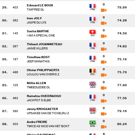
0
Edouard LE BOUX
29.
403
73.39
TAXFREE GL
0
Ines JOLY
30.
362
74.28
JASPE DU LYS
0
Sasha BARTHE
31.
145
74.53
I AM A SPECIAL ONE
0
Thibaut JOUANNETEAU
32.
367
74.82
JAIME VILLERS
0
Timothee BOST
33.
187
75.16
JEEP MANATHIS
0
Olivier PHILIPPAERTS
34.
486
75.73
LOULOU VAN OVERIS Z
0
Millie ALLEN
35.
105
77.30
TWEEDLEDEE DL
0
Ramatou OUEDRAOGO
36.
463
77.56
JACKPOT D ELBE
0
Jenny KROGSAETER
37.
380
79.16
UPSAKEE VAN DE TICHELRIJ Z
0
Andre FREIRE
38.
303
80.24
TWICE AS NICE VAN HET BOKT
4
Olivier GAUZIGNAC