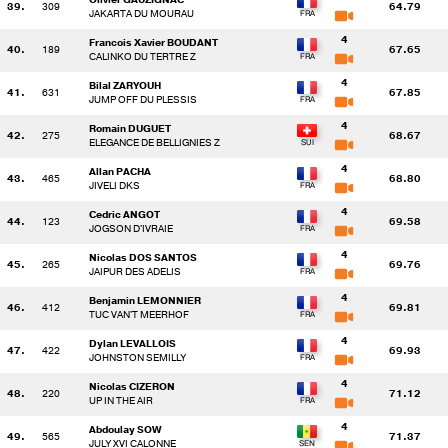
39.
309
64.79
JAKARTA DU MOURAU
4
Francois Xavier BOUDANT
40.
189
67.65
CALINKO DU TERTRE Z
4
Bilal ZARYOUH
41.
631
67.85
JUMP OFF DU PLESSIS
4
Romain DUGUET
42.
275
68.67
ELEGANCE DE BELLIGNIES Z
4
Allan PACHA
43.
465
68.80
JIVELI DKS
4
Cedric ANGOT
44.
123
69.58
JOGSON D'IVRAIE
4
Nicolas DOS SANTOS
45.
265
69.76
JAIPUR DES ADELIS
4
Benjamin LEMONNIER
46.
412
69.81
TUC VAN'T MEERHOF
4
Dylan LEVALLOIS
47.
422
69.93
JOHNSTON SEMILLY
4
Nicolas CIZERON
48.
220
71.12
UP IN THE AIR
4
Abdoulay SOW
49.
565
71.37
JULY XVI CALONNE