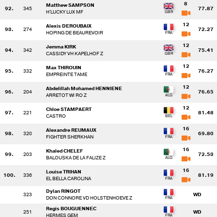
8
Matthew SAMPSON
92.
345
77.87
H'LUCKY LUX MF
12
Alexis DEROUBAIX
93.
274
72.27
HOPING DE BEAUREVOIR
12
Jemma KIRK
94.
342
75.41
CASSIDY VH KAPELHOF Z
12
Max THIROUIN
95.
332
76.27
EMPREINTE TAME
12
Abdelillah Mohamed HENNIENE
96.
204
76.65
ARRETOT WI RO Z
12
Chloe STAMPAERT
97.
221
81.48
CASTRO
16
Alexandre REUMAUX
98.
320
69.80
FIGHTER SHERKHAN
16
Khaled CHELEF
99.
203
72.53
BALOUSKA DE LA FALIZE Z
16
Louise TRIHAN
100.
336
81.19
EL BELLA CAROLINA
Dylan RINGOT
323
WD
DON CONNORE VD HOLSTENHOEVE Z
Regis BOUGUENNEC
251
WD
HERMES GEM