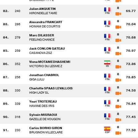
8
Julien ANQUETIN
82.
240
69.77
HIRONDELLE TAME
8
Alexandra FRANCART
83.
286
70.04
HOMAM DE COURTIS
8
Marc DILASSER
84.
279
70.68
FEELING CHANCE
8
Jack CONLON GATEAU
85.
259
70.97
CASANOVA ZSZ
8
Viona MOTAMEDHASHEMI
86.
352
72.36
VICTORIO DU LESME Z
8
Jonathan CHABROL
87.
256
73.85
GIGA LULU
8
Charlotte SPAAS LEVALLOIS
88.
330
74.53
HIGH LADY SL
8
Youri TROTEREAU
89.
339
76.84
HAVANE DES IRIS
8
Sylvain MISRAOUI
90.
316
77.45
GAZELLE DE VOUGON
8
Carlos BORHO GIRON
91.
230
77.50
BRUGNON VILLECLARE