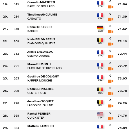
0
Corentin MAERTEN
19.
315
71.34
RAVEL DE ROULARD
0
Timothee ANCIAUME
20.
234
71.39
CASALITO
0
Daniel DEUSSER
21.
349
71.52
KARON
0
Niels BRUYNSEELS
22.
208
72.13
DIAMOND QUALITY Z
0
Alexis LHEUREUX
23.
312
72.44
GEMMA D'AUNIS
0
Marie DEMONTE
24.
271
72.72
FLASHING DE RIVERLAND
0
Geoffroy DE COLIGNY
25.
265
73.05
HARPER MOUCHE
0
Daan BERNAERTS
26.
206
73.78
CENTERFOLD
0
Jonathan SOQUET
27.
220
74.26
LARGO DE L'AULNE
0
Rachel PENNER
28.
368
74.76
QUICK STEP
0
Mathieu LAMBERT
29.
304
74.89