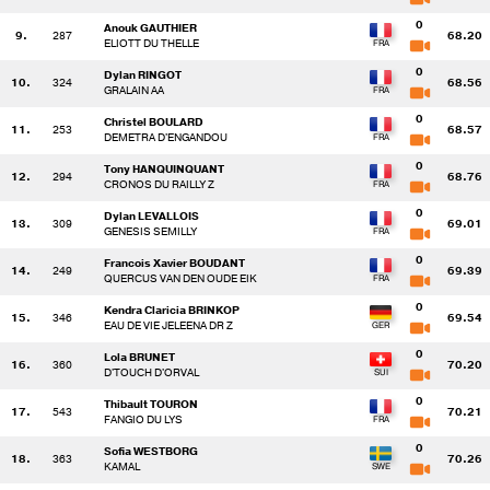
0
Anouk GAUTHIER
9.
287
68.20
ELIOTT DU THELLE
0
Dylan RINGOT
10.
324
68.56
GRALAIN AA
0
Christel BOULARD
11.
253
68.57
DEMETRA D'ENGANDOU
0
Tony HANQUINQUANT
12.
294
68.76
CRONOS DU RAILLY Z
0
Dylan LEVALLOIS
13.
309
69.01
GENESIS SEMILLY
0
Francois Xavier BOUDANT
14.
249
69.39
QUERCUS VAN DEN OUDE EIK
0
Kendra Claricia BRINKOP
15.
346
69.54
EAU DE VIE JELEENA DR Z
0
Lola BRUNET
16.
360
70.20
D'TOUCH D'ORVAL
0
Thibault TOURON
17.
543
70.21
FANGIO DU LYS
0
Sofia WESTBORG
18.
363
70.26
KAMAL