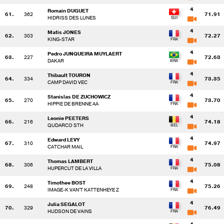
4
Romain DUGUET
61.
362
71.91
HIDRISS DES LUNES
4
Matis JONES
62.
303
72.27
KING-STAR
4
Pedro JUNQUEIRA MUYLAERT
63.
227
72.63
DAKAR
4
Thibault TOURON
64.
334
73.35
CAMP DAVID VEC
4
Stanislas DE ZUCHOWICZ
65.
270
73.70
HIPPIE DE BRENNE AA
4
Leonie PEETERS
66.
216
74.18
QUDARCO STH
4
Edward LEVY
67.
310
74.97
CATCHAR MAIL
4
Thomas LAMBERT
68.
306
75.08
HUPERCUT DE LA VILLA
4
Timothee BOST
69.
248
75.26
IMAGE-K VAN'T KATTENHEYE Z
4
Julia SEGALOT
70.
329
76.49
HUDSON DE VAINS