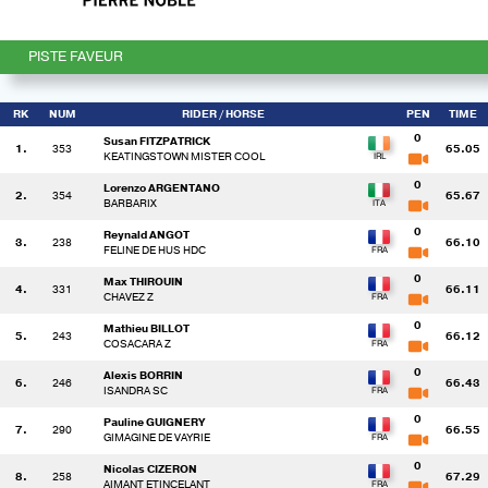
PISTE FAVEUR
RK
NUM
RIDER
/ HORSE
PEN
TIME
0
Susan FITZPATRICK
1.
353
65.05
KEATINGSTOWN MISTER COOL
0
Lorenzo ARGENTANO
2.
354
65.67
BARBARIX
0
Reynald ANGOT
3.
238
66.10
FELINE DE HUS HDC
0
Max THIROUIN
4.
331
66.11
CHAVEZ Z
0
Mathieu BILLOT
5.
243
66.12
COSACARA Z
0
Alexis BORRIN
6.
246
66.43
ISANDRA SC
0
Pauline GUIGNERY
7.
290
66.55
GIMAGINE DE VAYRIE
0
Nicolas CIZERON
8.
258
67.29
AIMANT ETINCELANT