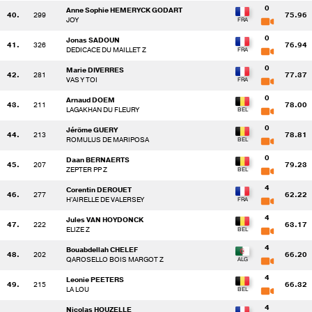
0
Anne Sophie HEMERYCK GODART
40.
299
75.96
JOY
0
Jonas SADOUN
41.
326
76.94
DEDICACE DU MAILLET Z
0
Marie DIVERRES
42.
281
77.37
VAS Y TOI
0
Arnaud DOEM
43.
211
78.00
LAGAKHAN DU FLEURY
0
Jérôme GUERY
44.
213
78.81
ROMULUS DE MARIPOSA
0
Daan BERNAERTS
45.
207
79.23
ZEPTER PP Z
4
Corentin DEROUET
46.
277
62.22
H'AIRELLE DE VALERSEY
4
Jules VAN HOYDONCK
47.
222
63.17
ELIZE Z
4
Bouabdellah CHELEF
48.
202
66.20
QAROSELLO BOIS MARGOT Z
4
Leonie PEETERS
49.
215
66.32
LA LOU
4
Nicolas HOUZELLE