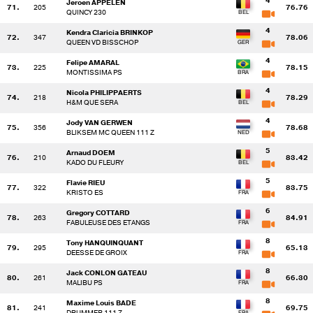
4
Jeroen APPELEN
71.
205
76.76
QUINCY 230
4
Kendra Claricia BRINKOP
72.
347
78.06
QUEEN VD BISSCHOP
4
Felipe AMARAL
73.
225
78.15
MONTISSIMA PS
4
Nicola PHILIPPAERTS
74.
218
78.29
H&M QUE SERA
4
Jody VAN GERWEN
75.
356
78.68
BLIKSEM MC QUEEN 111 Z
5
Arnaud DOEM
76.
210
83.42
KADO DU FLEURY
5
Flavie RIEU
77.
322
83.75
KRISTO ES
6
Gregory COTTARD
78.
263
84.91
FABULEUSE DES ETANGS
8
Tony HANQUINQUANT
79.
295
65.13
DEESSE DE GROIX
8
Jack CONLON GATEAU
80.
261
66.30
MALIBU PS
8
Maxime Louis BADE
81.
241
69.75
DRUMMER 111 Z