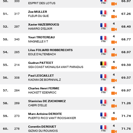
50.
300
66.97
ESPRIT DES LOTUS
4
Zoe MULLER
51.
317
67.26
FLEUR DU GUE
4
Xavier HAZEBROUCQ
52.
297
68.40
HAMIRO D'ELIXIR
4
Youri TROTEREAU
53.
340
68.77
MAGNELLE II T
4
Lilas FOLIARD ROBBERECHTS
54.
285
68.97
EOLE D'ALTENBACH
4
Gudrun PATTEET
55.
214
69.50
SEA COAST MONALISA VAN'T PARADIJS
4
Paul LESCAILLET
56.
308
69.57
KAOMA DE BORNIVAL Z
4
Charles Henri FERME
57.
284
69.97
HACKETT EDENROC
4
Stanislas DE ZUCHOWICZ
58.
269
71.26
CABRI D'ELLE
4
Marc Antoine DEROITE
59.
273
71.74
PUERTO RICO VAN'T ROOSAKKER
4
Corentin DEROUET
60.
276
71.76
GIZMO DU ROUMOIS