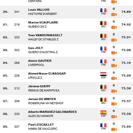
CENTARA
0
Louis VALLOIS
29.
341
74.89
HISTOIRE D'ARGENT
0
Marine SCAUFLAIRE
31.
219
74.92
GUBBIO DV Z
0
Yves VANDERHASSELT
32.
223
75.01
HAILEY DC STABLES Z
0
Ines JOLY
33.
302
75.08
QUERO D'AUSTRAL Z
0
Alexis GAUTIER
34.
288
75.16
LIVERPOOL
0
Ahmed Naser ELNAGGAR
35.
228
75.39
URVILLE Z
0
Jérôme GUERY
36.
212
75.53
REMUS DE MARIPOSA
0
Jeroen DE WINTER
37.
209
75.57
ROBERLINA VH NETEHOF
0
Alberto MARQUEZ GALOBARDES
38.
232
75.59
ALDO DU MANOIR
0
Paul LESCAILLET
39.
307
75.69
HAWAI DE VAUCLERC