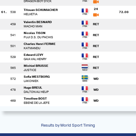
DRAGON BOY D'ICK
24
Titouan SCHUMACHER
61.
538
72.03
HELVETIA
Valentin BESNARD
459
RET
MACHO MAN
Nicolas TISON
541
RET
FUJI D.S. DU PACHIS
Charles Henri FERME
501
RET
KATMANDU
Edward LEVY
529
RET
GAIA VAL HENRY
Michiel BRUSSE
565
RET
JUSTICE
Sofia WESTBORG
572
WD
LAKONIEK
Hugo BREUL
478
WD
DALTON AU HEUP
Timothee BOST
469
WD
EBENE DE LA JEFE
Results by World Sport Timing