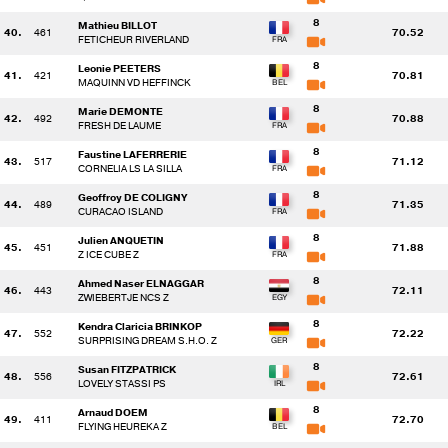
8
Mathieu BILLOT
40.
461
70.52
FETICHEUR RIVERLAND
8
Leonie PEETERS
41.
421
70.81
MAQUINN VD HEFFINCK
8
Marie DEMONTE
42.
492
70.88
FRESH DE LAUME
8
Faustine LAFERRERIE
43.
517
71.12
CORNELIA LS LA SILLA
8
Geoffroy DE COLIGNY
44.
489
71.35
CURACAO ISLAND
8
Julien ANQUETIN
45.
451
71.88
Z ICE CUBE Z
8
Ahmed Naser ELNAGGAR
46.
443
72.11
ZWIEBERTJE NCS Z
8
Kendra Claricia BRINKOP
47.
552
72.22
SURPRISING DREAM S.H.O. Z
8
Susan FITZPATRICK
48.
556
72.61
LOVELY STASSI PS
8
Arnaud DOEM
49.
411
72.70
FLYING HEUREKA Z