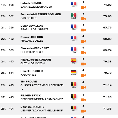
2
Patrick GUIMBAL
19.
508
74.02
BAGATELLE DE GRANLIEU
3
Fernando MARTINEZ SOMMER
20.
562
75.60
CASINO GIRL
4
Dylan LEVALLOIS
21.
526
65.76
BRASILIA DE L'ABBAYE
4
Nicolas CIZERON
22.
482
68.89
FRAGANCE D'ELLE
4
Alexandra FRANCART
23.
503
69.74
BETTY DU PRIEURE
4
Pilar Lucrecia CORDON
24.
445
70.38
GUTCHI DE MOYON
4
Daniel DEUSSER
25.
554
70.70
KADUNA JL Z
Tim PROUVÉ
4
26.
425
QUASCA ARTIST VD GULDENNAGEL
71.14
-V
4
Rik HEMERYCK
27.
415
71.26
BENEDICTINE DE MA CAMPAGNE Z
4
Daan BERNAERTS
28.
404
71.38
L'ESMERALDA VAN 'T MEULENHOF
4