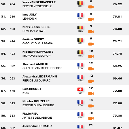
8
Yves VANDERHASSELT
50.
434
76.22
PEPPER VITSEROEL Z
8
Ines JOLY
51.
516
76.81
LENNON H
9
Niels BRUYNSEELS
52.
408
73.33
DEVIDANGA SW Z
9
Jérôme GUERY
53.
414
73.71
GIGOLO' DI VILLAGANA
10
Nicola PHILIPPAERTS
54.
423
74.73
MOYA VD BISSCHOP
12
Thomas LAMBERT
55.
522
69.25
QUININE VAN DE PEERDEBOS
12
Alexandra LEDERMANN
56.
523
69.46
FIER DE LUI DU PARC
12
Lola BRUNET
57.
570
72.88
KOS
13
Nicolas HOUZELLE
58.
513
77.03
ESPOIR DU FAUBOURG
15
Flavie RIEU
59.
533
75.38
ARTISTE DE L'ABBAYE
21
Alexandre REUMAUX
60.
532
81.87