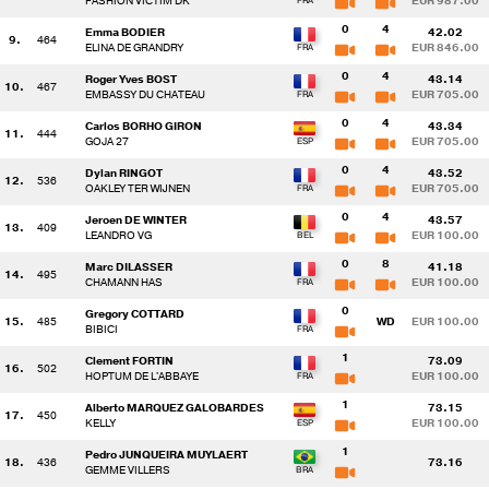
FASHION VICTIM DK
EUR 987.00
0
4
Emma BODIER
42.02
9.
464
ELINA DE GRANDRY
EUR 846.00
0
4
Roger Yves BOST
43.14
10.
467
EMBASSY DU CHATEAU
EUR 705.00
0
4
Carlos BORHO GIRON
43.34
11.
444
GOJA 27
EUR 705.00
0
4
Dylan RINGOT
43.52
12.
536
OAKLEY TER WIJNEN
EUR 705.00
0
4
Jeroen DE WINTER
43.57
13.
409
LEANDRO VG
EUR 100.00
0
8
Marc DILASSER
41.18
14.
495
CHAMANN HAS
EUR 100.00
0
Gregory COTTARD
15.
485
WD
EUR 100.00
BIBICI
1
Clement FORTIN
73.09
16.
502
HOPTUM DE L'ABBAYE
EUR 100.00
1
Alberto MARQUEZ GALOBARDES
73.15
17.
450
KELLY
EUR 100.00
1
Pedro JUNQUEIRA MUYLAERT
18.
436
73.16
GEMME VILLERS