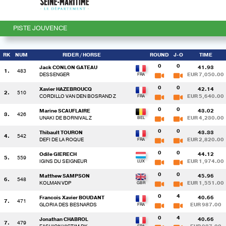
PISTE JOUVENCE
RK
NUM
RIDER
/ HORSE
ROUND
J-O
TIME
0
0
Jack CONLON GATEAU
41.93
1.
483
DESSENGER
EUR 7,050.00
0
0
Xavier HAZEBROUCQ
42.14
2.
510
CORDILLO VAN DEN BOSRAND Z
EUR 5,640.00
0
0
Marine SCAUFLAIRE
43.02
3.
426
UNAKI DE BORNIVAL Z
EUR 4,230.00
0
0
Thibault TOURON
43.33
4.
542
DEFI DE LA ROQUE
EUR 2,820.00
0
0
Odile GIERECH
44.12
5.
559
IGINS DU SEIGNEUR
EUR 1,974.00
0
0
Matthew SAMPSON
45.96
6.
548
KOLMAN VDP
EUR 1,551.00
0
4
Francois Xavier BOUDANT
40.66
7.
471
GLORIA DES BESNARDS
EUR 987.00
0
4
Jonathan CHABROL
40.66
7.
479