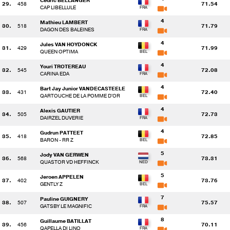
Cedric BELLANGER
29.
458
71.54
CAP LIBELLULE
4
Mathieu LAMBERT
30.
518
71.79
DAGON DES BALEINES
4
Jules VAN HOYDONCK
31.
429
71.99
QUEEN OPTIMA
4
Youri TROTEREAU
32.
545
72.08
CARINA EDA
4
Bart Jay Junior VANDECASTEELE
33.
431
72.40
QARTOUCHE DE LA POMME D'OR
4
Alexis GAUTIER
34.
505
72.73
DAIRZEL DUVERIE
4
Gudrun PATTEET
35.
418
72.85
BARON - RR Z
5
Jody VAN GERWEN
36.
568
73.31
QUASTOR VD HEFFINCK
5
Jeroen APPELEN
37.
402
73.76
GENTLY Z
7
Pauline GUIGNERY
38.
507
75.57
GATSBY LE MAGNIFIC
8
Guillaume BATILLAT
39.
456
70.11
QAPELLA DI LINO