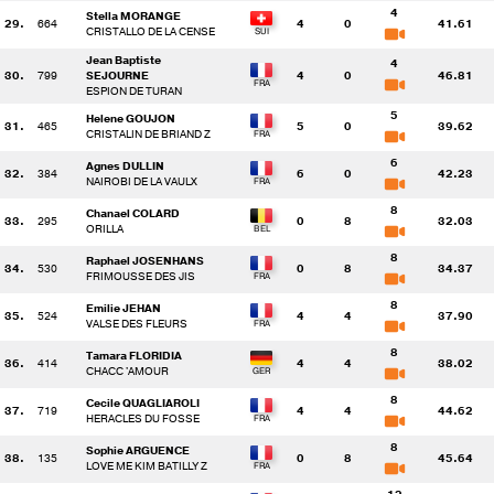
4
Stella MORANGE
29.
664
4
0
41.61
CRISTALLO DE LA CENSE
Jean Baptiste
4
30.
799
SEJOURNE
4
0
46.81
ESPION DE TURAN
5
Helene GOUJON
31.
465
5
0
39.62
CRISTALIN DE BRIAND Z
6
Agnes DULLIN
32.
384
6
0
42.23
NAIROBI DE LA VAULX
8
Chanael COLARD
33.
295
0
8
32.03
ORILLA
8
Raphael JOSENHANS
34.
530
0
8
34.37
FRIMOUSSE DES JIS
8
Emilie JEHAN
35.
524
4
4
37.90
VALSE DES FLEURS
8
Tamara FLORIDIA
36.
414
4
4
38.02
CHACC 'AMOUR
8
Cecile QUAGLIAROLI
37.
719
4
4
44.62
HERACLES DU FOSSE
8
Sophie ARGUENCE
38.
135
0
8
45.64
LOVE ME KIM BATILLY Z