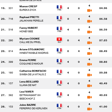
EDWINA DE LA NOE
4
Manon CRESP
19.
331
4
0
34.96
EUREKA D'ICK
4
Raphael PRETTI
20.
716
0
4
36.58
JALAKHANI PERELLE
4
Fanny HUBERT
21.
516
4
0
36.59
HONEY BEE
4
Myriam COGNIE
22.
290
0
4
37.35
CALL ME DU PRIEL
4
Ariane STOJANOVIC
23.
814
0
4
38.49
HINESTIMABLE MADRAS
4
Emma FERRE
24.
399
4
0
38.83
COQUINE D'AMOUR
4
Catherine BONIFACIO
25.
180
4
0
39.38
SIMBA DE LA VITALIS Z
4
Lena BEILLARD
26.
157
4
0
40.49
ILLANA DE NAT
Lea FAVIER
4
27.
392
EXTRAVAGANT VH
4
0
40.69
BEECKHOF Z
4
Jules BAZIRE
28.
153
4
0
41.00
FERERRO DE KERLIVEN