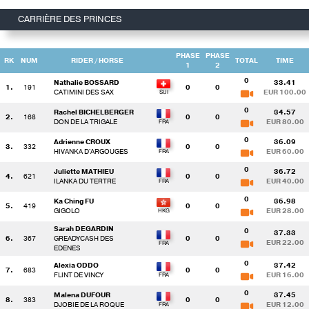
CARRIÈRE DES PRINCES
PHASE
PHASE
RK
NUM
RIDER
/ HORSE
TOTAL
TIME
1
2
0
Nathalie BOSSARD
33.41
1.
191
0
0
CATIMINI DES SAX
EUR 100.00
0
Rachel BICHELBERGER
34.57
2.
168
0
0
DON DE LA TRIGALE
EUR 80.00
0
Adrienne CROUX
36.09
3.
332
0
0
HIVANKA D'ARGOUGES
EUR 60.00
0
Juliette MATHIEU
36.72
4.
621
0
0
ILANKA DU TERTRE
EUR 40.00
0
Ka Ching FU
36.98
5.
419
0
0
GIGOLO
EUR 28.00
Sarah DEGARDIN
0
37.33
6.
367
GREADYCASH DES
0
0
EUR 22.00
EDENES
0
Alexia ODDO
37.42
7.
683
0
0
FLINT DE VINCY
EUR 16.00
0
Malena DUFOUR
37.45
8.
383
0
0
DJOBIE DE LA ROQUE
EUR 12.00