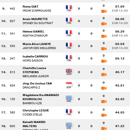
0
Romy GIAT
37.69
9.
442
0
0
IRONY D'ARROUAISE
EUR 12.00
0
Anais MAURETTE
38.06
10.
627
0
0
DYSNEY DU SOUTRAIT
EUR 10.00
0
Helene DANIEL
38.29
11.
341
0
0
AGATHA D'AMOUR
EUR 10.00
0
Marie Alice LAHAYE
39.04
12.
555
0
0
JAD'OR DES MEULIERES
EUR 10.00
0
Isabelle CARRIOU
13.
247
0
0
39.12
HORS SAISON
Charlotte Louise
0
14.
813
STEPHENS
0
0
40.17
WEYLANDS JUNIOR
0
Jing-De Joshua TAN
15.
824
0
0
42.31
DRACARYS Z
Magdalene Ilia ANANIADI
0
16.
125
KOUROGLOU
0
0
42.35
BAMBOU ILZE
0
Christophe LEGUE
17.
585
0
0
44.95
CODEX D'ELLE
Keivelli MAKRIS
0
18.
600
WALTERS
0
0
47.25