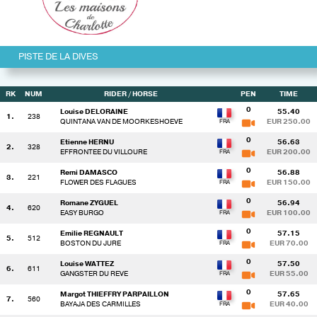
PISTE DE LA DIVES
RK
NUM
RIDER
/ HORSE
PEN
TIME
0
Louise DELORAINE
55.40
1.
238
QUINTANA VAN DE MOORKESHOEVE
EUR 250.00
0
Etienne HERNU
56.63
2.
328
EFFRONTEE DU VILLOURE
EUR 200.00
0
Remi DAMASCO
56.88
3.
221
FLOWER DES FLAGUES
EUR 150.00
0
Romane ZYGUEL
56.94
4.
620
EASY BURGO
EUR 100.00
0
Emilie REGNAULT
57.15
5.
512
BOSTON DU JURE
EUR 70.00
0
Louise WATTEZ
57.50
6.
611
GANGSTER DU REVE
EUR 55.00
0
Margot THIEFFRY PARPAILLON
57.65
7.
560
BAYAJA DES CARMILLES
EUR 40.00