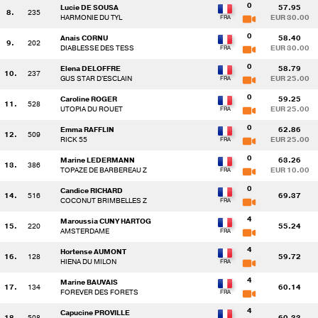
0
Lucie DE SOUSA
57.95
8.
235
HARMONIE DU TYL
EUR 30.00
0
Anais CORNU
58.40
9.
202
DIABLESSE DES TESS
EUR 30.00
0
Elena DELOFFRE
58.79
10.
237
GUS STAR D'ESCLAIN
EUR 25.00
0
Caroline ROGER
59.25
11.
528
UTOPIA DU ROUET
EUR 25.00
0
Emma RAFFLIN
62.86
12.
509
RICK 55
EUR 25.00
0
Marine LEDERMANN
63.26
13.
386
TOPAZE DE BARBEREAU Z
EUR 10.00
0
Candice RICHARD
14.
516
69.37
COCONUT BRIMBELLES Z
4
Maroussia CUNY HARTOG
15.
220
55.24
AMSTERDAME
4
Hortense AUMONT
16.
128
59.72
HIENA DU MILON
4
Marine BAUVAIS
17.
134
60.14
FOREVER DES FORETS
4
Capucine PROVILLE
18.
508
60.33