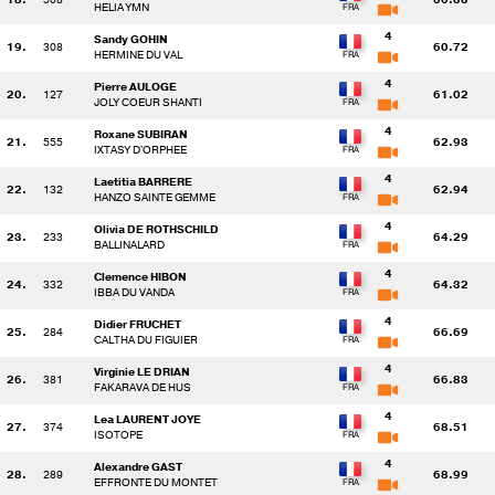
HELIA YMN
4
Sandy GOHIN
19.
308
60.72
HERMINE DU VAL
4
Pierre AULOGE
20.
127
61.02
JOLY COEUR SHANTI
4
Roxane SUBIRAN
21.
555
62.93
IXTASY D'ORPHEE
4
Laetitia BARRERE
22.
132
62.94
HANZO SAINTE GEMME
4
Olivia DE ROTHSCHILD
23.
233
64.29
BALLINALARD
4
Clemence HIBON
24.
332
64.32
IBBA DU VANDA
4
Didier FRUCHET
25.
284
66.69
CALTHA DU FIGUIER
4
Virginie LE DRIAN
26.
381
66.83
FAKARAVA DE HUS
4
Lea LAURENT JOYE
27.
374
68.51
ISOTOPE
4
Alexandre GAST
28.
289
68.99
EFFRONTE DU MONTET