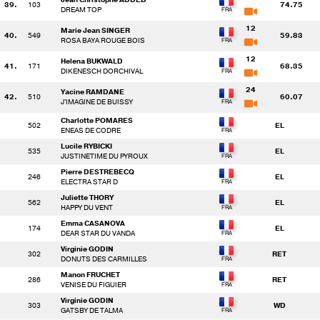
39.
103
74.75
DREAM TOP
12
Marie Jean SINGER
40.
549
59.83
ROSA BAYA ROUGE BOIS
12
Helena BUKWALD
41.
171
68.35
DIKENESCH DORCHIVAL
24
Yacine RAMDANE
42.
510
60.07
J'IMAGINE DE BUISSY
Charlotte POMARES
502
EL
ENEAS DE CODRE
Lucile RYBICKI
535
EL
JUSTINETIME DU PYROUX
Pierre DESTREBECQ
246
EL
ELECTRA STAR D
Juliette THORY
562
EL
HAPPY DU VENT
Emma CASANOVA
174
EL
DEAR STAR DU VANDA
Virginie GODIN
302
RET
DONUTS DES CARMILLES
Manon FRUCHET
286
RET
VENISE DU FIGUIER
Virginie GODIN
303
WD
GATSBY DE TALMA