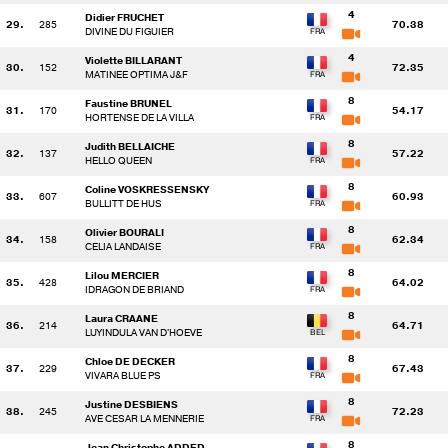
4
Didier FRUCHET
29.
285
70.38
DIVINE DU FIGUIER
4
Violette BILLARANT
30.
152
72.35
MATINEE OPTIMA J&F
8
Faustine BRUNEL
31.
170
54.17
HORTENSE DE LA VILLA
8
Judith BELLAICHE
32.
137
57.22
HELLO QUEEN
8
Coline VOSKRESSENSKY
33.
607
60.93
BULLITT DE HUS
8
Olivier BOURALI
34.
158
62.34
CELIA LANDAISE
8
Lilou MERCIER
35.
428
64.02
IDRAGON DE BRIAND
8
Laura CRAANE
36.
214
64.71
LUYINDULA VAN D'HOEVE
8
Chloe DE DECKER
37.
229
67.43
VIVARA BLUE PS
8
Justine DESBIENS
38.
245
72.23
AVE CESAR LA MENNERIE
8
Jean Christophe ADDED