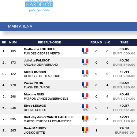
MAIN ARENA
RK
NUM
RIDER
/ HORSE
ROUND
J-O
TIME
Guillaume FOUTRIER
38.05
1.
185
0
0
FUN DES CEDRES VERTS
EUR 7,050.00
Juliette FALIGOT
40.50
2.
173
0
0
ARQANA DE RIVERLAND
EUR 5,640.00
Alexis BORRIN
41.44
3.
122
0
0
GEORGES DE BEAUFOUR
EUR 4,230.00
Pierre POTIN
39.52
4.
279
0
4
FLASH DE L'AIROU
EUR 2,820.00
Maxime RIUS
40.48
5.
298
0
4
PATRON VAN DE DWEERHOEVE
EUR 1,974.00
Elyse LESAGE
40.57
6.
235
0
4
DELTA DU THOT
EUR 1,551.00
Bart Jay Junior VANDECASTEELE
42.91
7.
335
0
4
QARTOUCHE DE LA POMME D'OR
EUR 1,128.00
Boris MAUROY
79.13
8.
265
1
JIOSKO SITTE
EUR 846.00