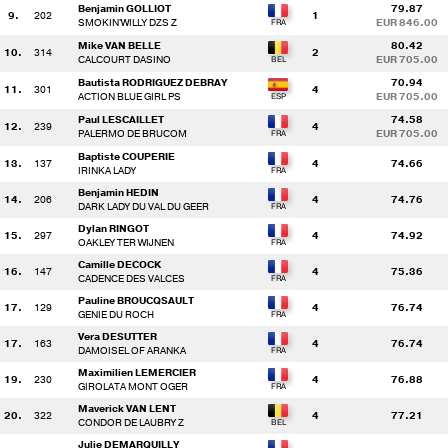
Benjamin GOLLIOT
79.87
9.
202
1
SMOKIN'WILLY DZS Z
EUR 846.00
Mike VAN BELLE
80.42
10.
314
2
CALCOURT DASINO
EUR 705.00
Bautista RODRIGUEZ DEBRAY
70.94
11.
301
4
ACTION BLUE GIRL PS
EUR 705.00
Paul LESCAILLET
74.58
12.
239
4
PALERMO DE BRUCOM
EUR 705.00
Baptiste COUPERIE
13.
137
4
74.66
IRINKA LADY
Benjamin HEDIN
14.
206
4
74.76
DARK LADY DU VAL DU GEER
Dylan RINGOT
15.
297
4
74.92
OAKLEY TER WIJNEN
Camille DECOCK
16.
147
4
75.36
CADENCE DES VALCES
Pauline BROUCQSAULT
17.
129
4
76.74
GENIE DU ROCH
Vera DESUTTER
17.
163
4
76.74
DAMOISEL OF ARANKA
Maximilien LEMERCIER
19.
230
4
76.88
GIROLATA MONT OGER
Maverick VAN LENT
20.
322
4
77.21
CONDOR DE LAUBRY Z
Julie DEMARQUILLY