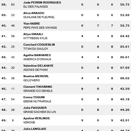
Jade PERRIN RODRIGUES
38.
63
0
6
6
50.75
ELI DES FALAISES
Alice ARAGOU
39.
23
0
6
6
52.33
DUHLANE DE FLEURIEL
Ylan VABRE
40.
49
0
7
7
53.75
PEPS PAYS DES VIKINGS
Aliya SMAALI
41.
59
4
4
8
34.42
KITTYBEGS KYLIE
Constant COQUEBLIN
42.
25
0
8
8
35.61
TITAN DU SAULOY
Agathe BANHARES
43.
43
4
4
8
36.61
AMERICA D'ORVAUX
Valentine DELAHAYE
44.
20
0
8
8
37.69
ADONIS DE FHAM
Noeline MEROVIL
45.
38
4
4
8
38.02
GOLD'HERO
Clement THOUMINE
46.
11
8
0
8
42.59
GRANDE ICO DEHELS
Emma TOQUIN
47.
54
0
8
8
43.18
EBENE NUTRARGILE
Julie PASQUIER
48.
29
0
8
8
44.26
GRAND SACHEM DU LIN
Apoline VERLINDE
49.
8
9
0
9
42.91
VERONE
Julia LANGLAIS
50.
28
4
5
9
48.74