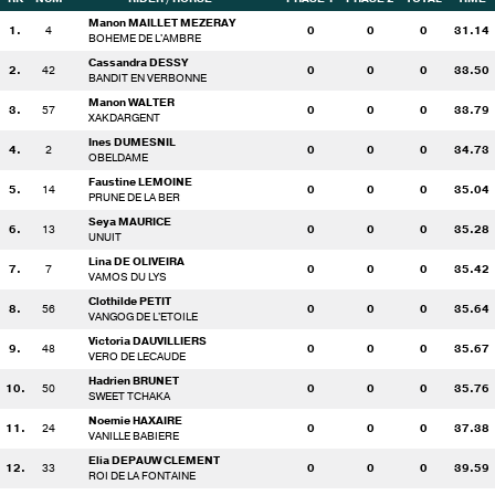
Manon MAILLET MEZERAY
1.
4
0
0
0
31.14
BOHEME DE L'AMBRE
Cassandra DESSY
2.
42
0
0
0
33.50
BANDIT EN VERBONNE
Manon WALTER
3.
57
0
0
0
33.79
XAKDARGENT
Ines DUMESNIL
4.
2
0
0
0
34.73
OBELDAME
Faustine LEMOINE
5.
14
0
0
0
35.04
PRUNE DE LA BER
Seya MAURICE
6.
13
0
0
0
35.28
UNUIT
Lina DE OLIVEIRA
7.
7
0
0
0
35.42
VAMOS DU LYS
Clothilde PETIT
8.
56
0
0
0
35.64
VANGOG DE L'ETOILE
Victoria DAUVILLIERS
9.
48
0
0
0
35.67
VERO DE LECAUDE
Hadrien BRUNET
10.
50
0
0
0
35.76
SWEET TCHAKA
Noemie HAXAIRE
11.
24
0
0
0
37.38
VANILLE BABIERE
Elia DEPAUW CLEMENT
12.
33
0
0
0
39.59
ROI DE LA FONTAINE