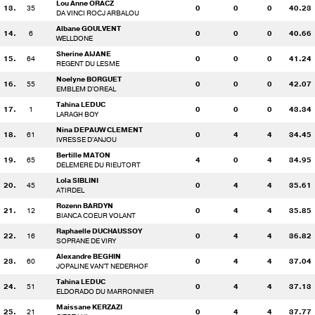
Lou Anne ORACZ
13.
35
0
0
0
40.23
DA VINCI ROCJ ARBALOU
Albane GOULVENT
14.
6
0
0
0
40.66
WELLDONE
Sherine AIJANE
15.
64
0
0
0
41.24
REGENT DU LESME
Noelyne BORGUET
16.
55
0
0
0
42.07
EMBLEM D'OREAL
Tahina LEDUC
17.
1
0
0
0
43.34
LARAGH BOY
Nina DEPAUW CLEMENT
18.
61
0
4
4
34.45
IVRESSE D'ANJOU
Bertille MATON
19.
65
4
0
4
34.95
DELEMERE DU RIEUTORT
Lola SIBLINI
20.
45
0
4
4
35.61
ATIRDEL
Rozenn BARDYN
21.
12
0
4
4
35.85
BIANCA COEUR VOLANT
Raphaelle DUCHAUSSOY
22.
16
0
4
4
36.82
SOPRANE DE VIRY
Alexandre BEGHIN
23.
60
0
4
4
37.04
JOPALINE VAN'T NEDERHOF
Tahina LEDUC
24.
51
0
4
4
37.13
ELDORADO DU MARRONNIER
Maissane KERZAZI
25.
21
0
4
4
37.77