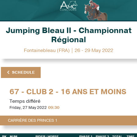
Jumping Bleau II - Championnat
Régional
Fontainebleau (FRA) | 26 - 29 May 2022
SCHEDULE
67 - CLUB 2 - 16 ANS ET MOINS
Temps différé
Friday, 27 May 2022
09:30
CARRIÈRE DES PRINCES 1
RK
NUM
RIDER
/ HORSE
PHASE 1
PHASE 2
TOTAL
TIME