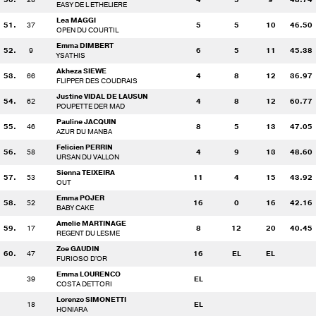
EASY DE L ETHELIERE
Lea MAGGI
51.
37
5
5
10
46.50
OPEN DU COURTIL
Emma DIMBERT
52.
9
6
5
11
45.38
YSATHIS
Akheza SIEWE
53.
66
4
8
12
36.97
FLIPPER DES COUDRAIS
Justine VIDAL DE LAUSUN
54.
62
4
8
12
60.77
POUPETTE DER MAD
Pauline JACQUIN
55.
46
8
5
13
47.05
AZUR DU MANBA
Felicien PERRIN
56.
58
4
9
13
48.60
URSAN DU VALLON
Sienna TEIXEIRA
57.
53
11
4
15
43.92
OUT
Emma POJER
58.
52
16
0
16
42.16
BABY CAKE
Amelie MARTINAGE
59.
17
8
12
20
40.45
REGENT DU LESME
Zoe GAUDIN
60.
47
16
EL
EL
FURIOSO D'OR
Emma LOURENCO
39
EL
COSTA DETTORI
Lorenzo SIMONETTI
18
EL
HONIARA