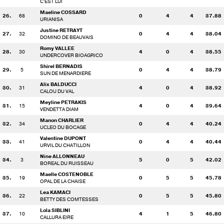
C'EST LUI
Maeline COSSARD
26.
68
0
4
4
37.88
URIANISA
Justine RETRAYT
27.
32
0
4
4
38.04
DOMINO DE BEAUVAIS
Romy VALLEE
28.
30
4
0
4
38.55
UNDERCOVER BIOAGRICO
Shirel BERNADIS
29.
5
0
4
4
38.79
SUN DE MENARDIERE
Alix BALDUCCI
30.
31
4
0
4
38.92
CALOU DU VAL
Meyline PETRAKIS
31.
15
4
0
4
39.64
VENDETTA DIAM
Manon CHARLIER
32.
34
0
4
4
40.24
UCLEO DU BOCAGE
Valentine DUPONT
33.
41
0
4
4
40.44
URVIL DU CHATILLON
Nine ALLONNEAU
34.
3
5
0
5
42.02
BOREAL DU RUISSEAU
Maelle COSTENOBLE
35.
19
0
5
5
45.78
OPAL DE LA CHAISE
Lea KAMACI
36.
22
0
5
5
45.80
BETTY DES COMTESSES
Lola SIBLINI
37.
10
4
1
5
46.80
CALLURA EIRE