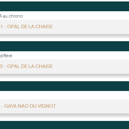
A au chrono
21 - OPAL DE LA CHAISE
ifféré
35 - OPAL DE LA CHAISE
0 - GAYA NAO DU VIGNOT