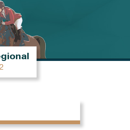
égional
2