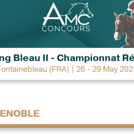
g Bleau II - Championnat R
Fontainebleau (FRA) | 26 - 29 May 202
TENOBLE