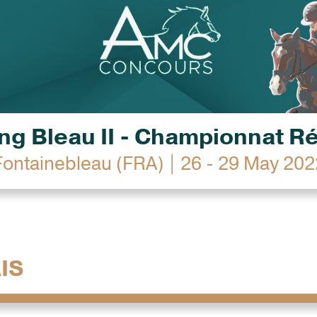
g Bleau II - Championnat R
Fontainebleau (FRA) | 26 - 29 May 202
IS