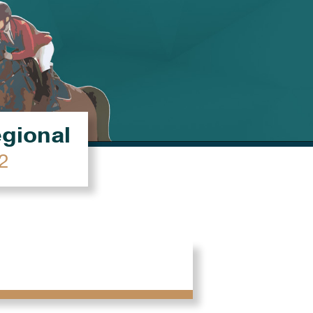
égional
2