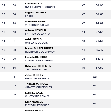
Clemence NUC
37.
58
47
58.96
SWEET MOMENT SQUARE
Virginie LE DRIAN
38.
54
47
60.63
FALDO
Aurelie BESNIER
39.
28
47
74.32
VERSION D'HUBLAIS
Antoine LESIEUR
40.
46
44
57.69
FAIR PLAY DE SAINT'A
Astrid NEELS
41.
7
43
71.63
UNIFLORE DU BOIS
Manon BULTEL DUNET
42.
59
41
85.47
HULTRACHIC DE CRIMANY
Isabelle CARRIOU
43.
39
25
54.18
CORNELLA DES GREES LA
Delphine THILLEMENT
44.
56
19
57.59
THALIXE DE FLUSEL
Julien REGLEY
1
AB
ENFIN DES DESERTS
Thibault JARNOUX
55
EL
JILMOTS VAN DE VIHTA
Lucie LE GALL
29
EL
GLINTON DES RIAUX
Eden MANCEL
47
EL
FLOYD D'HERBOURG
Virginie MELLEC