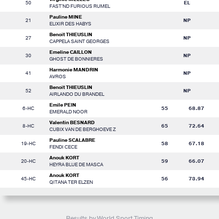
50
EL
FAST'ND FURIOUS RUMEL
Pauline MINE
21
NP
ELIXIR DES HABYS
Benoit THIEUSLIN
27
NP
CAPPELA SAINT GEORGES
Emeline CAILLON
30
NP
GHOST DE BONNIERES
Harmonie MANDRIN
41
NP
AVROS
Benoit THIEUSLIN
52
NP
AIRLANDO DU BRANDEL
Emile PEIN
6-HC
55
68.87
EMERALD NOOR
Valentin BESNARD
8-HC
65
72.64
CUBIX VAN DE BERGHOEVE Z
Pauline SCALABRE
19-HC
58
67.18
FENDI CECE
Anouk KORT
20-HC
59
66.07
HEYRA BLUE DE MASCA
Anouk KORT
45-HC
56
73.94
QITANA TER ELZEN
Results by World Sport Timing