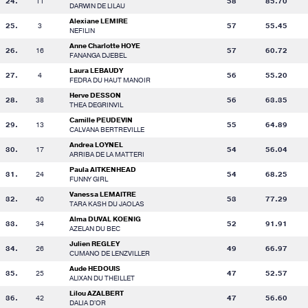
24.
11
58
85.70
DARWIN DE LILAU
Alexiane LEMIRE
25.
3
57
55.45
NEFILIN
Anne Charlotte HOYE
26.
16
57
60.72
FANANGA DJEBEL
Laura LEBAUDY
27.
4
56
55.20
FEDRA DU HAUT MANOIR
Herve DESSON
28.
38
56
63.35
THEA DEGRINVIL
Camille PEUDEVIN
29.
13
55
64.89
CALVANA BERTREVILLE
Andrea LOYNEL
30.
17
54
56.04
ARRIBA DE LA MATTERI
Paula AITKENHEAD
31.
24
54
68.25
FUNNY GIRL
Vanessa LEMAITRE
32.
40
53
77.29
TARA KASH DU JAOLAS
Alma DUVAL KOENIG
33.
34
52
91.91
AZELAN DU BEC
Julien REGLEY
34.
26
49
66.97
CUMANO DE LENZVILLER
Aude HEDOUIS
35.
25
47
52.57
ALIXAN DU THEILLET
Lilou AZALBERT
36.
42
47
56.60
DALIA D'OR