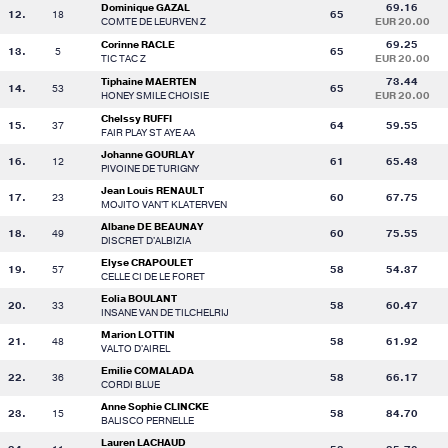
Dominique GAZAL
69.16
12.
18
65
COMTE DE LEURVEN Z
EUR 20.00
Corinne RACLE
69.25
13.
5
65
TIC TAC Z
EUR 20.00
Tiphaine MAERTEN
73.44
14.
53
65
HONEY SMILE CHOISIE
EUR 20.00
Chelssy RUFFI
15.
37
64
59.55
FAIR PLAY ST AYE AA
Johanne GOURLAY
16.
12
61
65.43
PIVOINE DE TURIGNY
Jean Louis RENAULT
17.
23
60
67.75
MOJITO VAN'T KLATERVEN
Albane DE BEAUNAY
18.
49
60
75.55
DISCRET D'ALBIZIA
Elyse CRAPOULET
19.
57
58
54.37
CELLE CI DE LE FORET
Eolia BOULANT
20.
33
58
60.47
INSANE VAN DE TILCHELRIJ
Marion LOTTIN
21.
48
58
61.92
VALTO D'AIREL
Emilie COMALADA
22.
36
58
66.17
CORDI BLUE
Anne Sophie CLINCKE
23.
15
58
84.70
BALISCO PERNELLE
Lauren LACHAUD