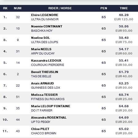
RK
NUM
RIDER
/ HORSE
PEN
TIME
Elvire LEGENDRE
48.28
1.
32
65
ULTRA DU MANOIR
EUR 125.00
Noemie CONTINANT
53.36
2.
10
65
BASCHKA HOY
EUR 95.00
Noeline SOL
53.43
3.
9
65
ULTRA DES LOUPS
EUR 75.00
Marie NEELS
54.17
4.
31
65
ARPY DU OUCHY
EUR 60.00
Kassandra LEDOUX
55.41
5.
14
65
COUROUKI PIERDERIE
EUR 50.00
Benoit THIEUSLIN
61.79
6.
2
65
TAG DE BELLE
EUR 40.00
Anais ARNAUD
62.25
7.
22
65
GUINNESS DES LOX
EUR 30.00
Melissa TESSIER
63.74
8.
51
65
FITNESS DU ROUMOIS
EUR 25.00
Marie LELOUP FONTAINE
64.68
9.
35
65
DO IT FARMER
EUR 20.00
Alexandra ROSENTHAL
64.69
10.
44
65
UP TO PEGGY
EUR 20.00
Chloe PILET
65.02
11.
43
65
CHACCO BROWN
EUR 20.00