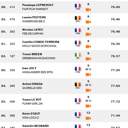
8
Penelope LEPREVOST
28.
414
76.33
FAIR PLAY MARGOT
8
Leonie PEETERS
29.
478
76.46
KAMEROEN EB Z
8
Nicolas LAYEC
30.
393
76.48
FEE DE CARYAN
8
Camille CONDE FERREIRA
31.
225
76.50
HOLLY GOOD DORCHIVAL
8
Trevor BREEN
32.
197
76.57
DREWMAIN MUSACHINO
9
Ines JOLY
(8/1)
33.
359
77.20
HIGHLANDER DES EPIS
9
Antoni DRAGA
(8/1)
34.
269
77.69
QUIBELLE AEG
9
Yoann LE VOT
(8/1)
35.
406
77.72
FUNNY GIRL DK
12
Kevin STAUT
36.
568
71.44
VIDA LOCA Z
12
Valentin BESNARD
37.
169
74.67