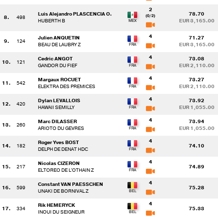
2
Luis Alejandro PLASCENCIA O.
78.70
(0/2)
8.
498
HUBERTH B
EUR 3,165.00
4
Julien ANQUETIN
71.27
9.
124
BEAU DE LAUBRY Z
EUR 3,165.00
4
Cedric ANGOT
73.08
10.
121
GANDOR DU FIEF
EUR 2,110.00
4
Margaux ROCUET
73.27
11.
542
ELEKTRA DES PREMICES
EUR 2,110.00
4
Dylan LEVALLOIS
73.92
12.
420
HAWAII SEMILLY
EUR 1,055.00
4
Marc DILASSER
73.94
13.
260
ARIOTO DU GEVRES
EUR 1,055.00
4
Roger Yves BOST
14.
182
74.10
DELPH DE DENAT HDC
4
Nicolas CIZERON
15.
217
74.89
ELTOREO DE L'OTHAIN Z
4
Constant VAN PAESSCHEN
16.
599
75.28
UNAKI DE BORNIVAL Z
4
Rik HEMERYCK
17.
334
75.33
INOUI DU SEIGNEUR