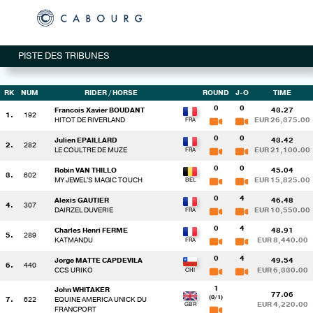
PISTE DES TRIBUNES
RK
NUM
RIDER
/ HORSE
ROUND
J-O
TIME
0
0
Francois Xavier BOUDANT
43.27
1.
192
HITOT DE RIVERLAND
EUR 26,375.00
0
0
Julien EPAILLARD
43.42
2.
282
LE COULTRE DE MUZE
EUR 21,100.00
0
0
Robin VAN THILLO
45.04
3.
602
MY JEWEL'S MAGIC TOUCH
EUR 15,825.00
0
4
Alexis GAUTIER
46.48
4.
307
DAIRZEL DUVERIE
EUR 10,550.00
0
4
Charles Henri FERME
48.91
5.
289
KATMANDU
EUR 8,440.00
0
4
Jorge MATTE CAPDEVILA
49.54
6.
440
CCS URIKO
EUR 6,330.00
1
John WHITAKER
77.06
(0/1)
7.
622
EQUINE AMERICA UNICK DU
EUR 4,220.00
FRANCPORT