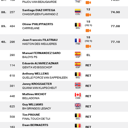
PAJOU VAN BEAUGAARDE
12
Santiago DIAZ ORTEGA
38.
257
74.90
CHASSPLEEN FLAMINGO Z
13
Olivier PHILIPPAERTS
(12/1)
39.
484
77.08
CARRIELANE
13
Jean Francois FILATRIAU
(12/1)
40.
296
77.10
HASTON DES MEULIERES
Manuel FERNANDEZ SARO
290
EL
BALOYS PS
Eduardo ALVAREZ AZNAR
114
RET
QEVITA VD BISSCHOP
Anthony WELLENS
618
RET
QUELLE FORCE VAN SAPPENLEEN
Jenny KROGSAETER
381
RET
QUANA VAN KLAPSCHEUT
Mathieu MICHOT
446
RET
BELLADONIA
Guy WILLIAMS
625
RET
BH GRINGOS LEGACY
Tim PROUVÉ
509
RET
FINAL TOUCH DE TIJI
Daan BERNAERTS
163
RET