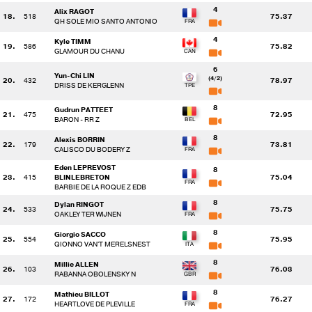
4
Alix RAGOT
18.
518
75.37
QH SOLE MIO SANTO ANTONIO
4
Kyle TIMM
19.
586
75.82
GLAMOUR DU CHANU
6
Yun-Chi LIN
(4/2)
20.
432
78.97
DRISS DE KERGLENN
8
Gudrun PATTEET
21.
475
72.95
BARON - RR Z
8
Alexis BORRIN
22.
179
73.81
CALISCO DU BODERY Z
Eden LEPREVOST
8
23.
415
BLINLEBRETON
75.04
BARBIE DE LA ROQUE Z EDB
8
Dylan RINGOT
24.
533
75.75
OAKLEY TER WIJNEN
8
Giorgio SACCO
25.
554
75.95
QIONNO VAN'T MERELSNEST
8
Millie ALLEN
26.
103
76.03
RABANNA OBOLENSKY N
8
Mathieu BILLOT
27.
172
76.27
HEARTLOVE DE PLEVILLE