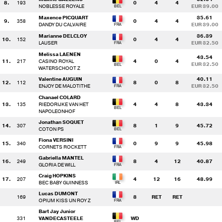
8.
193
0
4
4
NOBLESSE ROYALE
EUR 39.00
Maxence PICQUART
35.61
9.
358
0
4
4
DANDY DU CALVAIRE
EUR 39.00
Marianne DELCLOY
36.39
10.
152
0
4
4
LAUSER
EUR 32.50
Melissa LAENEN
43.54
11.
217
CASINO ROYAL
4
0
4
EUR 32.50
WATERSCHOOT Z
Valentine AUGUIN
40.11
12.
112
8
0
8
ENJOY DE MALOTITHE
EUR 32.50
Chanael COLARD
13.
135
RIEDORIJKE VAN HET
4
4
8
43.34
NAPOLEONHOF
Jonathan SOQUET
14.
307
8
1
9
45.72
COTON PS
Fiona VERSINI
15.
340
0
9
9
45.98
CORNETS ROCKETT
Gabriella MANTEL
16.
249
8
4
12
40.87
GLORIA DE WILL
Craig HOPKINS
17.
207
4
12
16
48.99
BEC BABY GUINNESS
Lucas DUMONT
169
8
RET
RET
OPIUM KISS UN ROY Z
Bart Jay Junior
331
VANDECASTEELE
WD