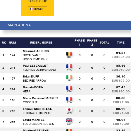
MAIN ARENA
PHASE
PHASE
RK
NUM
RIDER
/ HORSE
TOTAL
TIME
1
2
Maxine GAELENS
34.84
1.
194
ROYAL VAN 'T
0
0
0
EUR 325.00
HOOGHEMELRIJK
Paul LESCAILLET
35.56
2.
241
0
0
0
FLORIDE DE RIVERLAND
EUR 260.00
Brian DUFF
36.10
3.
167
0
0
0
BEC RED ARROW
EUR 195.00
Romain POTIN
37.45
4.
284
0
0
0
HERA
EUR 130.00
Marie Caroline BARBIER
38.08
5.
116
0
0
0
COCONUT
EUR 91.00
Tomoki KOSHIDAKA
38.99
6.
216
0
0
0
FEIDINA DE BLONDEL
EUR 71.50
Laura MANTEL
43.94
7.
256
0
0
0
TEQUILA SUNRISE O.S
EUR 52.00
Maxine GAELENS
32.34