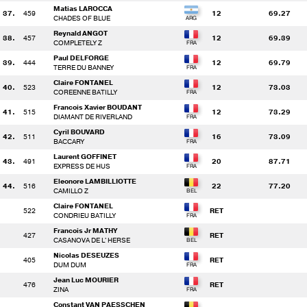
Matias LAROCCA
37.
459
12
69.27
CHADES OF BLUE
Reynald ANGOT
38.
457
12
69.39
COMPLETELY Z
Paul DELFORGE
39.
444
12
69.79
TERRE DU BANNEY
Claire FONTANEL
40.
523
12
73.03
COREENNE BATILLY
Francois Xavier BOUDANT
41.
515
12
73.29
DIAMANT DE RIVERLAND
Cyril BOUVARD
42.
511
16
73.09
BACCARY
Laurent GOFFINET
43.
491
20
87.71
EXPRESS DE HUS
Eleonore LAMBILLIOTTE
44.
516
22
77.20
CAMILLO Z
Claire FONTANEL
522
RET
CONDRIEU BATILLY
Francois Jr MATHY
427
RET
CASANOVA DE L' HERSE
Nicolas DESEUZES
405
RET
DUM DUM
Jean Luc MOURIER
476
RET
ZINA
Constant VAN PAESSCHEN