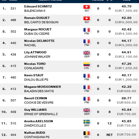
Edouard SCHMITZ
40.70
1.
531
0
0
BALENCIANA K
EUR 7,500.00
Romain DUGUET
42.30
2.
466
0
0
BEL CANTO DE BOGUIN
EUR 6,000.00
Margaux ROCUET
42.42
3.
502
0
0
DUBAI DU CEDRE
EUR 4,500.00
Nicolas DELMOTTE
44.17
4.
440
0
0
RACHEL
EUR 3,000.00
Lily ATTWOOD
44.91
5.
438
0
0
JOHNNIE WALKER
EUR 2,100.00
Nicolas TORO
47.26
6.
415
0
0
CONLADAIRE
EUR 1,650.00
Kevin STAUT
40.17
7.
480
0
4
DIALOU BLUE PS
EUR 1,200.00
Megane MOISSONNIER
42.23
8.
413
0
4
BALADIN DES MATIS
EUR 900.00
Benoit CERNIN
38.77
9.
507
0
8
COOKIE DE VESVRE
EUR 900.00
Guy WILLIAMS
45.84
10.
409
0
8
ERNIE OF GREENHILL Z
EUR 750.00
Annika AXELSSON
45.85
11.
510
0
12
ZANDYCOLLE Z
EUR 750.00
Nathan BUDD
EUR 750.00
12.
404
0
RET
CONTHASANA PS