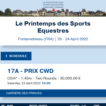
Le Printemps des Sports
Equestres
Fontainebleau (FRA) | 20 - 24 April 2022
SCHEDULE
17A - PRIX CWD
CSI4* - 1.45m - Two Rounds - 30,000.00 €
Saturday, 23 April 2022
15:20
CARRIÈRE DES PRINCES
RK
NUM
RIDER
/ HORSE
ROUND
J-O
TIME