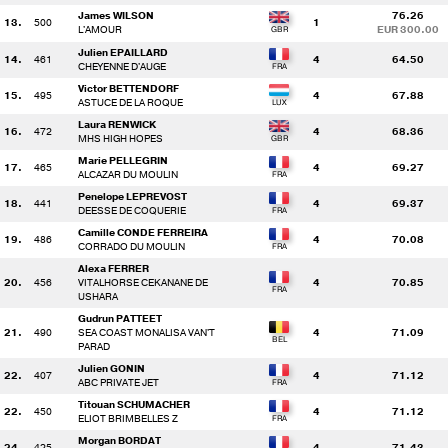
James WILSON
76.26
13.
500
1
L'AMOUR
EUR 300.00
Julien EPAILLARD
14.
461
4
64.50
CHEYENNE D'AUGE
Victor BETTENDORF
15.
495
4
67.88
ASTUCE DE LA ROQUE
Laura RENWICK
16.
472
4
68.36
MHS HIGH HOPES
Marie PELLEGRIN
17.
465
4
69.27
ALCAZAR DU MOULIN
Penelope LEPREVOST
18.
441
4
69.37
DEESSE DE COQUERIE
Camille CONDE FERREIRA
19.
486
4
70.08
CORRADO DU MOULIN
Alexa FERRER
20.
456
VITALHORSE CEKANANE DE
4
70.85
USHARA
Gudrun PATTEET
21.
490
SEA COAST MONALISA VAN'T
4
71.09
PARAD
Julien GONIN
22.
407
4
71.12
ABC PRIVATE JET
Titouan SCHUMACHER
22.
450
4
71.12
ELIOT BRIMBELLES Z
Morgan BORDAT
24.
425
4
71.43