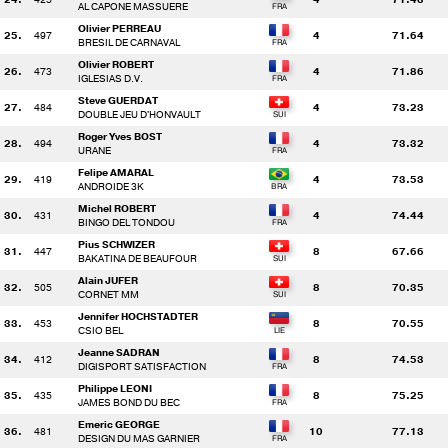
AL CAPONE MASSUERE
Olivier PERREAU
25.
497
4
71.64
BRESIL DE CARNAVAL
Olivier ROBERT
26.
473
4
71.86
IGLESIAS D.V.
Steve GUERDAT
27.
484
4
73.23
DOUBLE JEU D'HONVAULT
Roger Yves BOST
28.
494
4
73.32
URANE
Felipe AMARAL
29.
419
4
73.53
ANDROIDE 3K
Michel ROBERT
30.
431
4
74.44
BINGO DEL TONDOU
Pius SCHWIZER
31.
447
8
67.66
BAKATINA DE BEAUFOUR
Alain JUFER
32.
505
8
70.35
CORNET MM
Jennifer HOCHSTADTER
33.
453
8
70.55
CSIO BEL
Jeanne SADRAN
34.
412
8
74.53
DIGISPORT SATISFACTION
Philippe LEONI
35.
435
8
75.25
JAMES BOND DU BEC
Emeric GEORGE
36.
481
10
77.13
DESIGN DU MAS GARNIER