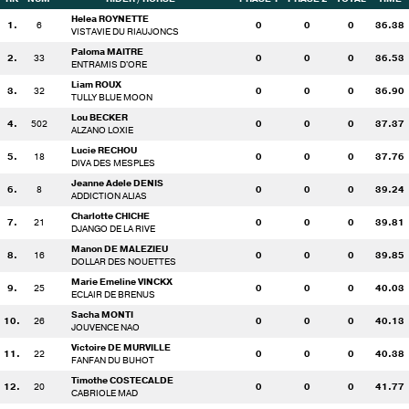
Helea ROYNETTE
1.
6
0
0
0
36.38
VISTAVIE DU RIAUJONCS
Paloma MAITRE
2.
33
0
0
0
36.53
ENTRAMIS D'ORE
Liam ROUX
3.
32
0
0
0
36.90
TULLY BLUE MOON
Lou BECKER
4.
502
0
0
0
37.37
ALZANO LOXIE
Lucie RECHOU
5.
18
0
0
0
37.76
DIVA DES MESPLES
Jeanne Adele DENIS
6.
8
0
0
0
39.24
ADDICTION ALIAS
Charlotte CHICHE
7.
21
0
0
0
39.81
DJANGO DE LA RIVE
Manon DE MALEZIEU
8.
16
0
0
0
39.85
DOLLAR DES NOUETTES
Marie Emeline VINCKX
9.
25
0
0
0
40.03
ECLAIR DE BRENUS
Sacha MONTI
10.
26
0
0
0
40.13
JOUVENCE NAO
Victoire DE MURVILLE
11.
22
0
0
0
40.38
FANFAN DU BUHOT
Timothe COSTECALDE
12.
20
0
0
0
41.77
CABRIOLE MAD