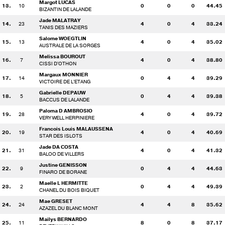
Margot LUCAS
13.
10
0
0
0
44.45
BIZANTIN DE LALANDE
Jade MALATRAY
14.
23
4
0
4
33.24
TANIS DES MAZIERS
Salome WOEGTLIN
15.
13
4
0
4
35.02
AUSTRALE DE LA SORGES
Melissa BOUROUT
16.
7
4
0
4
38.80
CISSI D'OTHON
Margaux MONNIER
17.
14
0
4
4
39.29
VICTOIRE DE L'ETANG
Gabrielle DEPAUW
18.
5
0
4
4
39.38
BACCUS DE LALANDE
Paloma D AMBROSIO
19.
28
4
0
4
39.72
VERY WELL HERPINIERE
Francois Louis MALAUSSENA
20.
19
4
0
4
40.69
STAR DES ISLOTS
Jade DA COSTA
21.
31
4
0
4
41.32
BALOO DE VILLERS
Justine GENISSON
22.
9
0
4
4
44.63
FINARO DE BORANE
Maelle L HERMITTE
23.
2
0
4
4
49.39
CHANEL DU BOIS BIQUET
Mae GRESET
24.
24
4
4
8
35.62
AZAZEL DU BLANC MONT
Mailys BERNARDO
25.
11
8
0
8
37.17