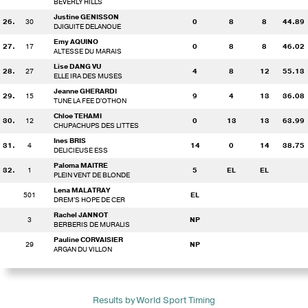
BEVERLY HILLS
Justine GENISSON
26.
30
0
8
8
44.89
DJIGUITE DELANOUE
Emy AQUINO
27.
17
0
8
8
46.02
ALTESSE DU MARAIS
Lise DANG VU
28.
27
4
8
12
55.13
ELLE IRA DES MUSES
Jeanne GHERARDI
29.
15
9
4
13
36.08
TUNE LA FEE D'OTHON
Chloe TEHAMI
30.
12
0
13
13
63.99
CHUPACHUPS DES LITTES
Ines BRIS
31.
4
14
0
14
38.75
DELICIEUSE ESS
Paloma MAITRE
32.
1
5
EL
EL
PLEIN VENT DE BLONDE
Lena MALATRAY
501
EL
DREM'S HOPE DE CER
Rachel JANNOT
3
NP
BERBERIS DE MURALIS
Pauline CORVAISIER
29
NP
ARGAN DU VILLON
Results by World Sport Timing