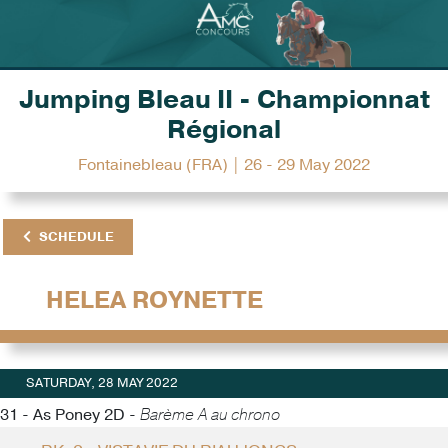
Jumping Bleau II - Championnat
Régional
Fontainebleau (FRA) | 26 - 29 May 2022
SCHEDULE
HELEA ROYNETTE
SATURDAY, 28 MAY 2022
31 - As Poney 2D -
Barème A au chrono