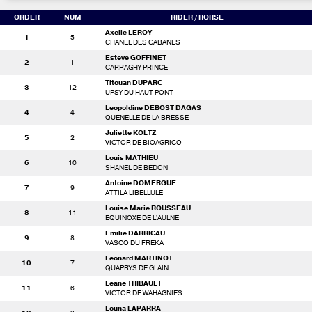
ORDER
NUM
RIDER
/ HORSE
Axelle LEROY
1
5
CHANEL DES CABANES
Esteve GOFFINET
2
1
CARRAGHY PRINCE
Titouan DUPARC
3
12
UPSY DU HAUT PONT
Leopoldine DEBOST DAGAS
4
4
QUENELLE DE LA BRESSE
Juliette KOLTZ
5
2
VICTOR DE BIOAGRICO
Louis MATHIEU
6
10
SHANEL DE BEDON
Antoine DOMERGUE
7
9
ATTILA LIBELLULE
Louise Marie ROUSSEAU
8
11
EQUINOXE DE L'AULNE
Emilie DARRICAU
9
8
VASCO DU FREKA
Leonard MARTINOT
10
7
QUAPRYS DE GLAIN
Leane THIBAULT
11
6
VICTOR DE WAHAGNIES
Louna LAPARRA