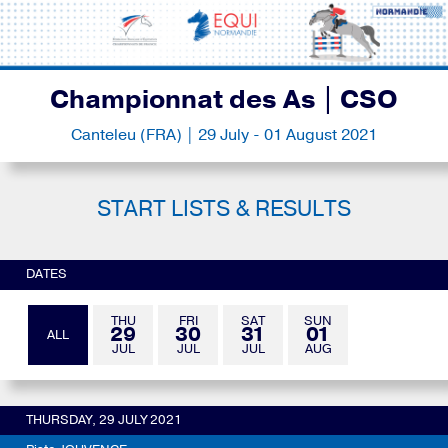
Championnat des As | CSO
Canteleu (FRA) | 29 July - 01 August 2021
START LISTS & RESULTS
DATES
THU
FRI
SAT
SUN
29
30
31
01
ALL
JUL
JUL
JUL
AUG
THURSDAY, 29 JULY 2021