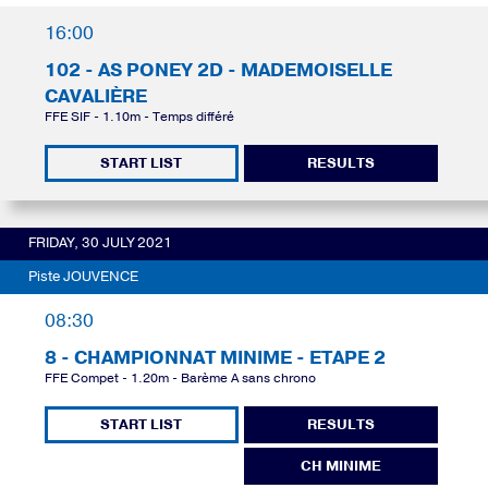
16:00
102 - AS PONEY 2D - MADEMOISELLE
CAVALIÈRE
FFE SIF - 1.10m - Temps différé
START LIST
RESULTS
FRIDAY, 30 JULY 2021
Piste JOUVENCE
08:30
8 - CHAMPIONNAT MINIME - ETAPE 2
FFE Compet - 1.20m - Barème A sans chrono
START LIST
RESULTS
CH MINIME