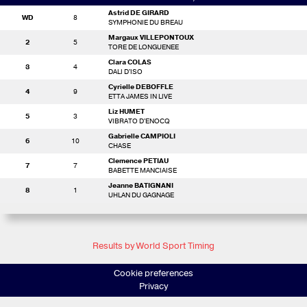
Astrid DE GIRARD
WD
8
SYMPHONIE DU BREAU
Margaux VILLEPONTOUX
2
5
TORE DE LONGUENEE
Clara COLAS
3
4
DALI D'ISO
Cyrielle DEBOFFLE
4
9
ETTA JAMES IN LIVE
Liz HUMET
5
3
VIBRATO D'ENOCQ
Gabrielle CAMPIOLI
6
10
CHASE
Clemence PETIAU
7
7
BABETTE MANCIAISE
Jeanne BATIGNANI
8
1
UHLAN DU GAGNAGE
Results by World Sport Timing
Cookie preferences
Privacy