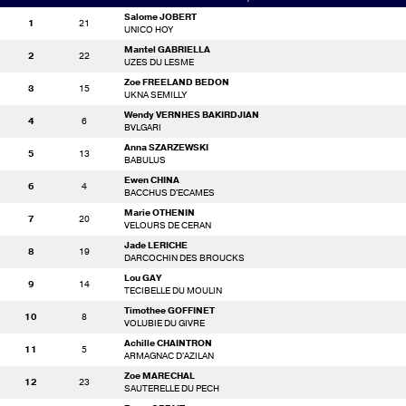
Salome JOBERT
1
21
UNICO HOY
Mantel GABRIELLA
2
22
UZES DU LESME
Zoe FREELAND BEDON
3
15
UKNA SEMILLY
Wendy VERNHES BAKIRDJIAN
4
6
BVLGARI
Anna SZARZEWSKI
5
13
BABULUS
Ewen CHINA
6
4
BACCHUS D'ECAMES
Marie OTHENIN
7
20
VELOURS DE CERAN
Jade LERICHE
8
19
DARCOCHIN DES BROUCKS
Lou GAY
9
14
TECIBELLE DU MOULIN
Timothee GOFFINET
10
8
VOLUBIE DU GIVRE
Achille CHAINTRON
11
5
ARMAGNAC D'AZILAN
Zoe MARECHAL
12
23
SAUTERELLE DU PECH