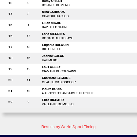
Romy ORFAIT
13
9
BYZANCE DE MENGE
Nina CARROUX
14
3
CHAYORI DU CLOS
Lilian MICHE
15
1
RAPIDE FONTAINE
Lana MESSINA
16
17
DONALD DE L'ABBAYE
Eugenie RULQUIN
17
18
BILLE EN TETE
Jeanne COLAS
18
16
KALIMERO
Lou FOSSEY
19
12
CIAMANT DE COUVAINS
Charlotte LAGUIDE
20
11
OPALINE VD BISSCHOP
Isaure BOUIX
21
10
AU BOY DU GRAND MOUSTIER*LILLE
Eliza RICHARD
22
2
VAILLANTE DE MOENS
Results by World Sport Timing