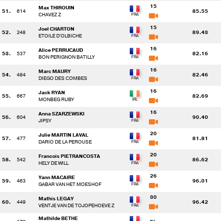
15
Max THIROUIN
51.
614
85.55
CHAVEZ Z
15
Joel CHARTON
52.
248
89.43
ETOILE D'OLBICHE
16
Alice PERRUCAUD
53.
537
82.16
BON PERIGNON BATILLY
16
Marc MAURY
54.
484
82.46
DIEGO DES COMBES
16
Jack RYAN
55.
667
82.69
MONBEG RUBY
16
Anna SZARZEWSKI
56.
604
90.40
JIPSY
20
Julie MARTIN LAVAL
57.
477
81.81
DARIO DE LA PEROUSE
20
Francois PIETRANCOSTA
58.
542
86.62
HELY DE WILL
26
Yann MACAIRE
59.
463
96.01
GABAR VAN HET MOESHOF
30
Mathis LEGAY
60.
449
96.42
VENTJE VAN DE TOJOPEHOEVE Z
Mathilde BETHE