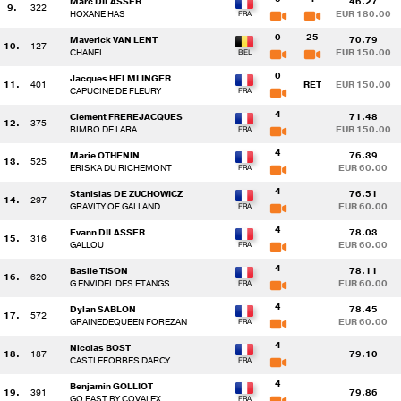
Marc DILASSER
46.27
9.
322
HOXANE HAS
EUR 180.00
0
25
Maverick VAN LENT
70.79
10.
127
CHANEL
EUR 150.00
0
Jacques HELMLINGER
11.
401
RET
EUR 150.00
CAPUCINE DE FLEURY
4
Clement FREREJACQUES
71.48
12.
375
BIMBO DE LARA
EUR 150.00
4
Marie OTHENIN
76.39
13.
525
ERISKA DU RICHEMONT
EUR 60.00
4
Stanislas DE ZUCHOWICZ
76.51
14.
297
GRAVITY OF GALLAND
EUR 60.00
4
Evann DILASSER
78.03
15.
316
GALLOU
EUR 60.00
4
Basile TISON
78.11
16.
620
G ENVIDEL DES ETANGS
EUR 60.00
4
Dylan SABLON
78.45
17.
572
GRAINEDEQUEEN FOREZAN
EUR 60.00
4
Nicolas BOST
18.
187
79.10
CASTLEFORBES DARCY
4
Benjamin GOLLIOT
19.
391
79.86
GO FAST BY COVALEX