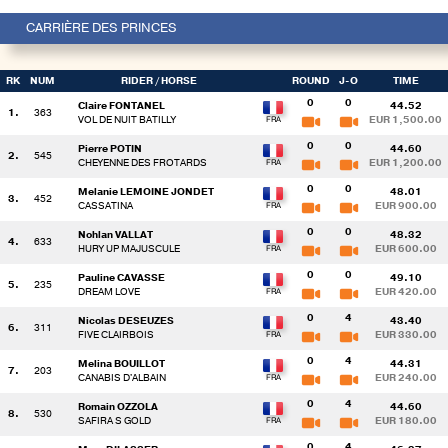
CARRIÈRE DES PRINCES
RK
NUM
RIDER
/ HORSE
ROUND
J-O
TIME
0
0
Claire FONTANEL
44.52
1.
363
VOL DE NUIT BATILLY
EUR 1,500.00
0
0
Pierre POTIN
44.60
2.
545
CHEYENNE DES FROTARDS
EUR 1,200.00
0
0
Melanie LEMOINE JONDET
48.01
3.
452
CASSATINA
EUR 900.00
0
0
Nohlan VALLAT
48.32
4.
633
HURY UP MAJUSCULE
EUR 600.00
0
0
Pauline CAVASSE
49.10
5.
235
DREAM LOVE
EUR 420.00
0
4
Nicolas DESEUZES
43.40
6.
311
FIVE CLAIRBOIS
EUR 330.00
0
4
Melina BOUILLOT
44.31
7.
203
CANABIS D'ALBAIN
EUR 240.00
0
4
Romain OZZOLA
44.60
8.
530
SAFIRA S GOLD
EUR 180.00
0
4