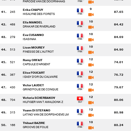
PARODIE VAN DE DOORNHAAG
9
Erika CHAPUY
41.
245
87.65
HISALYNE DES FORETS
10
Ella MANDEL
42.
468
84.42
DRAKAR DE RIVERLAND
10
Eva CUSANNO
43.
279
84.69
ISASINAA
10
Lison MOUREY
44.
513
84.90
FINESSE DE L'AUTROT
12
Romy ORFAIT
45.
521
74.01
CAPSULE D'ARGENT
12
Elise FOUCART
46.
367
76.72
I EASY D'OR DU CALVAIRE
12
Victor LAUDET
47.
430
79.67
GRIND'FOLIE DE CONQUE
12
Victoria SCHERBAKOV
48.
704
80.06
HILFIGER VAN T AMALDONK Z
12
Yoann DI STEFANO
49.
315
80.98
LATINO VAN DE DORPSHOEVE LM
13
Thibaut BAZIRE
50.
166
83.24
GROOVE DE FOLIE