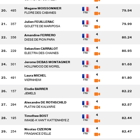
4
Megane MOISSONNIER
20.
495
79.94
FLORE DES CABANES
4
Julien FEUILLERAC
21.
357
79.99
QOLETTE DE MARIPOSA
4
Amandine FERRERO
22.
356
80.24
DIESE DE PION PARA
4
Sebastien CARRALOT
23.
229
80.95
ELECTRA DES CHAINES
4
Jerome DEBAS MONTAGNER
24.
301
81.63
HOLLYWOOD DE MOREL
4
Laura MICHEL
25.
491
81.80
VIERNHEIM
4
Elodie BARRER
26.
157
82.22
JEWELS
4
Alexandre DE ROTHSCHILD
27.
294
82.37
PLATINI DE KALVARIE
4
Timothee BOST
28.
195
82.44
IMAGE-K VAN'T KATTENHEYE Z
4
Nicolas CIZERON
29.
254
82.47
FRAGANCE D'ELLE