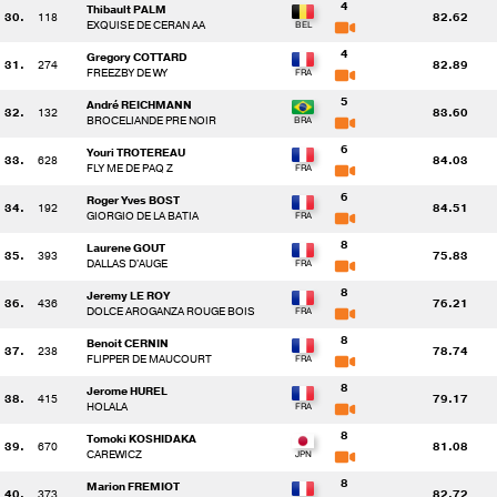
4
Thibault PALM
30.
118
82.62
EXQUISE DE CERAN AA
4
Gregory COTTARD
31.
274
82.89
FREEZBY DE WY
5
André REICHMANN
32.
132
83.60
BROCELIANDE PRE NOIR
6
Youri TROTEREAU
33.
628
84.03
FLY ME DE PAQ Z
6
Roger Yves BOST
34.
192
84.51
GIORGIO DE LA BATIA
8
Laurene GOUT
35.
393
75.83
DALLAS D'AUGE
8
Jeremy LE ROY
36.
436
76.21
DOLCE AROGANZA ROUGE BOIS
8
Benoit CERNIN
37.
238
78.74
FLIPPER DE MAUCOURT
8
Jerome HUREL
38.
415
79.17
HOLALA
8
Tomoki KOSHIDAKA
39.
670
81.08
CAREWICZ
8
Marion FREMIOT
40.
373
82.72