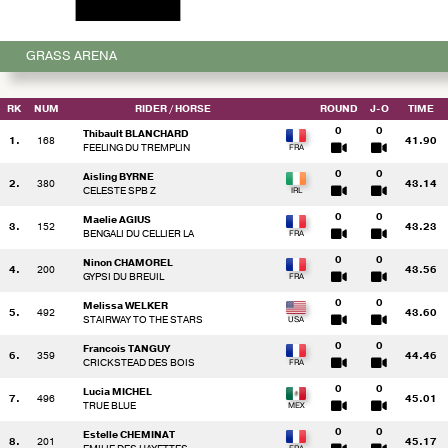
GRASS ARENA
RK
NUM
RIDER
/ HORSE
ROUND
J-O
TIME
0
0
Thibault BLANCHARD
1.
168
41.90
FEELING DU TREMPLIN
0
0
Aisling BYRNE
2.
380
43.14
CELESTE SPB Z
0
0
Maelie AGIUS
3.
152
43.23
BENGALI DU CELLIER LA
0
0
Ninon CHAMOREL
4.
200
43.56
GYPSI DU BREUIL
0
0
Melissa WELKER
5.
492
43.60
STAIRWAY TO THE STARS
0
0
Francois TANGUY
6.
359
44.46
CRICKSTEAD DES BOIS
0
0
Lucia MICHEL
7.
496
45.01
TRUE BLUE
0
0
Estelle CHEMINAT
8.
201
45.17