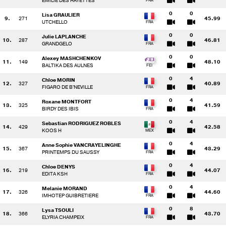
EMILIE DES HAYETTES
0
0
Lisa GRAULIER
9.
271
45.99
UTCHELLO
0
0
Julie LAPLANCHE
10.
287
46.81
GRANDGELO
0
0
Alexey MASHCHENKOV
11.
149
48.10
BALTIKA DES AULNES
0
4
Chloe MORIN
12.
327
40.89
FIGARO DE B'NEVILLE
0
4
Roxane MONTFORT
13.
325
41.59
BIRDY DES IBIS
0
4
Sebastian RODRIGUEZ ROBLES
14.
429
42.58
KOOS H
0
4
Anne Sophie VANCRAYELINGHE
15.
367
43.29
PRINTEMPS DU SAUSSY
0
4
Chloe DENYS
16.
219
44.07
EDITA KSH
0
4
Melanie MORAND
17.
326
44.60
IMHOTEP GUIBRETIERE
0
8
Lysa TSOULI
18.
366
43.70
ELYRIA CHAMPEIX