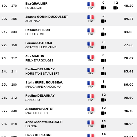
0
12
Eva GRAULIER
19.
270
48.20
FOOL LIGHT
2
Jeanne GONIN DUCOUSSET
20.
265
89.27
AGALINA Z
4
Pascale PRIEUR
21.
333
84.03
FLEUR DE VIE
8
Lorianne BARRAU
22.
158
77.68
GRACEFULL DE VAINS
8
Alix MARTIN
23.
317
78.67
FELIX D'ARGOUGES
8
Pauline DELAUNAY
24.
211
85.43
HORS TAXE ST AUBERT
8
Stella HUREL ROUSSEAU
25.
280
86.09
IPPOCAMPE KANDOOMA
12
Pauline DELAUNAY
26.
212
95.30
SANDERO
12
Alexandra RANTET
27.
338
95.43
IZIA DU DESERT
14
Anne Charlotte MAUGER
28.
318
93.95
HGINGA
14
Denis DEPLAGNE