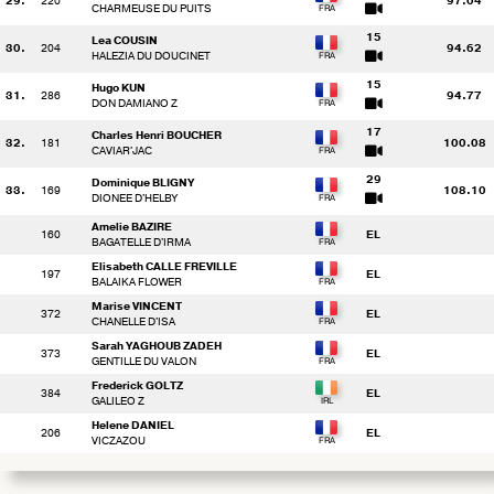
29.
220
97.04
CHARMEUSE DU PUITS
15
Lea COUSIN
30.
204
94.62
HALEZIA DU DOUCINET
15
Hugo KUN
31.
286
94.77
DON DAMIANO Z
17
Charles Henri BOUCHER
32.
181
100.08
CAVIAR'JAC
29
Dominique BLIGNY
33.
169
108.10
DIONEE D'HELBY
Amelie BAZIRE
160
EL
BAGATELLE D'IRMA
Elisabeth CALLE FREVILLE
197
EL
BALAIKA FLOWER
Marise VINCENT
372
EL
CHANELLE D'ISA
Sarah YAGHOUB ZADEH
373
EL
GENTILLE DU VALON
Frederick GOLTZ
384
EL
GALILEO Z
Helene DANIEL
206
EL
VICZAZOU