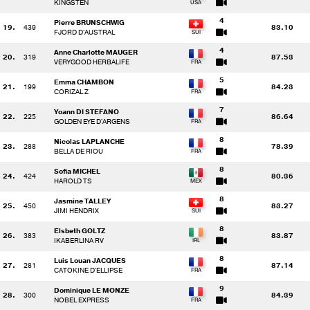
KINGSTEN
4
Pierre BRUNSCHWIG
19.
439
83.10
FJORD D'AUSTRAL
4
Anne Charlotte MAUGER
20.
319
87.53
VERYGOOD HERBALIFE
5
Emma CHAMBON
21.
199
84.23
CORIZAL Z
7
Yoann DI STEFANO
22.
225
86.64
GOLDEN EYE D'ARGENS
8
Nicolas LAPLANCHE
23.
288
78.39
BELLA DE RIOU
8
Sofia MICHEL
24.
424
80.36
HAROLD TS
8
Jasmine TALLEY
25.
450
83.27
JIMI HENDRIX
8
Elsbeth GOLTZ
26.
383
83.87
IKABERLINA RV
8
Luis Louan JACQUES
27.
281
87.14
CATOKINE D'ELLIPSE
9
Dominique LE MONZE
28.
300
84.39
NOBEL EXPRESS