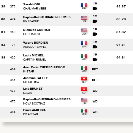
10
Sarah HOBL
29.
276
89.87
CHALIMAR VEBE
12
Raphaella GUERRAND-HERMES
30.
474
80.78
IVY LEAGUE
13
Nicholas CONRAD
31.
459
84.82
CORDATO 3
19
Valerie BORDIER
32.
174
94.51
AIDA DU TEMPLE
19
Lucia MICHEL
33.
420
94.81
CAPTAIN RUMEL
Juan Pablo CHEDRAUI PROM
409
RET
K-STAR
Jasmine TALLEY
451
RET
METALLICA
Lola BRUNET
437
WD
LEEZA
Raphaella GUERRAND-HERMES
475
WD
NOVA SCOTIA Z
Paola AMILIBIA
404
WD
I'M A STAR