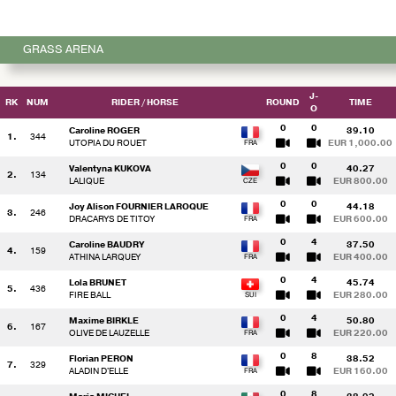
GRASS ARENA
J-
RK
NUM
RIDER
/ HORSE
ROUND
TIME
O
0
0
Caroline ROGER
39.10
1.
344
UTOPIA DU ROUET
EUR 1,000.00
0
0
Valentyna KUKOVA
40.27
2.
134
LALIQUE
EUR 800.00
0
0
Joy Alison FOURNIER LAROQUE
44.18
3.
246
DRACARYS DE TITOY
EUR 600.00
0
4
Caroline BAUDRY
37.50
4.
159
ATHINA LARQUEY
EUR 400.00
0
4
Lola BRUNET
45.74
5.
436
FIRE BALL
EUR 280.00
0
4
Maxime BIRKLE
50.80
6.
167
OLIVE DE LAUZELLE
EUR 220.00
0
8
Florian PERON
38.52
7.
329
ALADIN D'ELLE
EUR 160.00
0
8