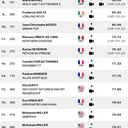
Maria MICHEL
38.92
8.
421
IRIS-K VAN 'T KATTENHEYE Z
EUR 120.00
2
Frederick GOLTZ
85.20
9.
385
JOBLUNO ROCK
EUR 120.00
3
Jean Christophe ADDED
86.09
10.
151
DREAM TOP
EUR 100.00
4
Mariano OÑATE DE CIMA
75.72
11.
426
NORTHERN DIAMOND
EUR 100.00
4
Karine HEUDRON
76.22
12.
275
FETICHE DU FRESNE
EUR 100.00
4
Camille FUZEAU THOMAS
13.
253
77.22
EMINGWAY CT
4
Pauline BORDIER
14.
173
77.76
ALLIAS SAINT ELOI
Ella DUFFY
4
15.
468
SEA COAST NATURELE VAN HET
77.89
REIGERSHOF
4
Eva GRAULIER
16.
269
78.62
ARMONIE DE LANN VIHAN
4
Mckenzie MILLER
17.
479
79.39
GABROVO
4
Mckenzie MILLER
18.
480
79.51