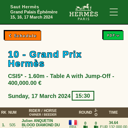
Skip to menu
Skip to content
Skip to foote
Saut Hermès
Grand Palais Éphémère
Main
15, 16, 17 March 2024
PDF
Schedule
10 - Grand Prix
Hermès
CSI5* - 1.60m - Table A with Jump-Off -
400,000.00 €
15:30
Sunday, 17 March 2024
J-
RIDER
/ HORSE
RK
NUM
ROUND
TIME
O
OWNER / BEEDER
Julien ANQUETIN
34.64
0
0
1.
505
BLOOD DIAMOND DU
EUR 132,000.00