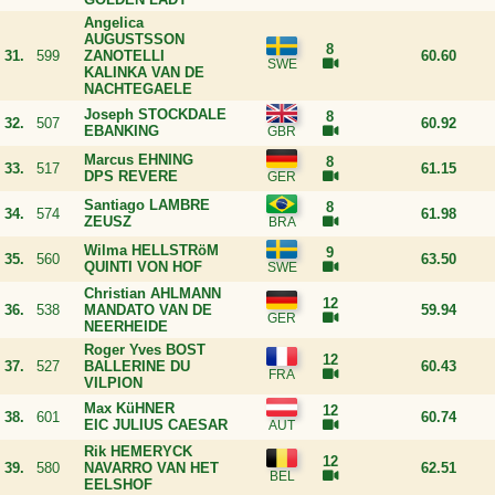
Angelica
AUGUSTSSON
8
31.
599
ZANOTELLI
60.60
KALINKA VAN DE
NACHTEGAELE
Joseph STOCKDALE
8
32.
507
60.92
EBANKING
Marcus EHNING
8
33.
517
61.15
DPS REVERE
Santiago LAMBRE
8
34.
574
61.98
ZEUSZ
Wilma HELLSTRöM
9
35.
560
63.50
QUINTI VON HOF
Christian AHLMANN
12
36.
538
MANDATO VAN DE
59.94
NEERHEIDE
Roger Yves BOST
12
37.
527
BALLERINE DU
60.43
VILPION
Max KüHNER
12
38.
601
60.74
EIC JULIUS CAESAR
Rik HEMERYCK
12
39.
580
NAVARRO VAN HET
62.51
EELSHOF