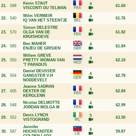
Kevin STAUT
4
21.
598
61.60
VISCONTI DU TELMAN
Wilm VERMEIR
4
22.
540
61.76
IQ VAN HET STEENTJE
Simon DELESTRE
4
23.
570
OLGA VAN DE
61.82
KRUISHOEVE
Ben MAHER
4
24.
585
61.84
ENJEU DE GRISIEN
Willem GREVE
4
25.
550
PRETTY WOMAN VAN
62.10
'T PARADIJS
Daniel DEUSSER
4
26.
554
GANGSTER V.H
62.78
NODDEVELT
Jeanne SADRAN
4
27.
605
DEXTER DE
62.84
KERGLENN
Nicolas DELMOTTE
4
28.
548
62.99
JORDAN MOLGA M
Denis LYNCH
5
29.
552
63.50
VISTOGRAND
Jennifer
8
30.
587
HOCHSTADTER
59.87
GOLDEN LADY