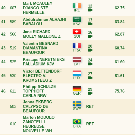
Mark MCAULEY
12
40.
607
DJANGO STE
62.75
HERMELLE
Abdulrahman ALRAJHI
13
41.
589
63.84
BABALOU
Jane RICHARD
16
42.
566
62.87
MOLLY MALLONE Z
Valentin BESNARD
20
43.
519
DIAMANTINA
60.74
BEAUFOUR
Kristaps NERETNIEKS
24
44.
525
61.60
PALLADIUM KJV
Victor BETTENDORF
27
45.
530
ELECTRO V.
81.61
KROMSTEEG Z
Philipp SCHULZE
29
46.
611
TOPPHOFF
75.76
CARLA NRW
Jonna EKBERG
503
CALYPSO DE
RET
BEAUFOUR
Marlon MODOLO
ZANOTELLI
610
RET
HEUREUSE
NOUVELLE WH