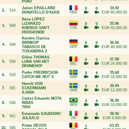
PONT
Julien EPAILLARD
34.92
0
0
2.
514
DONATELLO D'AUGE
EUR 80,000.00
Rene LOPEZ
LIZARAZO
35.96
0
0
3.
568
KHEROS VAN'T
EUR 60,000.00
HOOGEINDE
Kendra Claricia
BRINKOP
36.66
0
0
4.
594
TABASCO DE
EUR 40,000.00
TOXANDRIA Z
Gilles THOMAS
37.98
0
0
5.
558
LUNA VAN HET
EUR 24,000.00
DENNEHOF
Peder FREDRICSON
35.68
0
4
6.
543
CATCH ME NOT S
EUR 18,000.00
Henrik VON
35.94
0
4
7.
581
ECKERMANN
EUR 12,000.00
ILIANA
Carlos Eduardo MOTA
36.90
0
4
8.
536
RIBAS
EUR 10,000.00
TRIX
Emanuele GAUDIANO
38.56
0
8
9.
561
JULIUS.D
EUR 8,000.00
Pieter DEVOS
63.25
1
10.
595