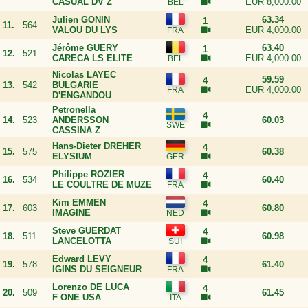
CASUAL DV Z
EUR 8,000.00
Julien GONIN
63.34
1
11.
564
VALOU DU LYS
EUR 4,000.00
Jérôme GUERY
63.40
1
12.
521
CARECA LS ELITE
EUR 4,000.00
Nicolas LAYEC
59.59
4
13.
542
BULGARIE
EUR 4,000.00
D'ENGANDOU
Petronella
4
14.
523
ANDERSSON
60.03
CASSINA Z
Hans-Dieter DREHER
4
15.
575
60.38
ELYSIUM
Philippe ROZIER
4
16.
534
60.40
LE COULTRE DE MUZE
Kim EMMEN
4
17.
603
60.80
IMAGINE
Steve GUERDAT
4
18.
511
60.98
LANCELOTTA
Edward LEVY
4
19.
578
61.40
IGINS DU SEIGNEUR
Lorenzo DE LUCA
4
20.
509
61.45
F ONE USA