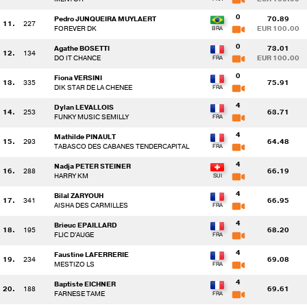
0
Pedro JUNQUEIRA MUYLAERT
70.89
11.
227
FOREVER DK
EUR 100.00
0
Agathe BOSETTI
73.01
12.
134
DO IT CHANCE
EUR 100.00
0
Fiona VERSINI
13.
335
75.91
DIK STAR DE LA CHENEE
4
Dylan LEVALLOIS
14.
253
63.71
FUNKY MUSIC SEMILLY
4
Mathilde PINAULT
15.
293
64.48
TABASCO DES CABANES TENDERCAPITAL
4
Nadja PETER STEINER
16.
288
66.19
HARRY KM
4
Bilal ZARYOUH
17.
341
66.95
AISHA DES CARMILLES
4
Brieuc EPAILLARD
18.
195
68.20
FLIC D'AUGE
4
Faustine LAFERRERIE
19.
234
69.08
MESTIZO LS
4
Baptiste EICHNER
20.
188
69.61
FARNESE TAME