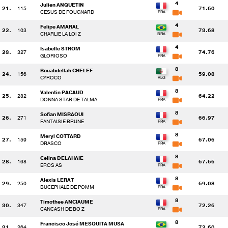
4
Julien ANQUETIN
21.
115
71.60
CESUS DE FOUGNARD
4
Felipe AMARAL
22.
103
73.68
CHARLIE LA LOI Z
4
Isabelle STROM
23.
327
74.76
GLORIOSO
8
Bouabdellah CHELEF
24.
156
59.08
CYROCO
8
Valentin PACAUD
25.
282
64.22
DONNA STAR DE TALMA
8
Sofian MISRAOUI
26.
271
66.97
FANTAISIE BRUNE
8
Meryl COTTARD
27.
159
67.06
DRASCO
8
Celina DELAHAIE
28.
168
67.66
EROS AS
8
Alexis LERAT
29.
250
69.08
BUCEPHALE DE POMM
8
Timothee ANCIAUME
30.
347
72.26
CANCASH DE BO Z
8
Francisco José MESQUITA MUSA
31.
264
72.60