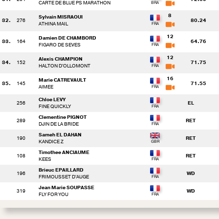
CARTE DE BLUE PS MARATHON
8
Sylvain MISRAOUI
32.
276
80.24
ATHINA MAIL
12
Damien DE CHAMBORD
33.
164
64.76
FIGARO DE SEVES
12
Alexis CHAMPION
34.
152
71.75
HALTON D'OLLOMONT
16
Marie CATREVAULT
35.
145
71.55
AIMEE
Chloe LEVY
256
EL
FINE QUICKLY
Clementine PIGNOT
289
RET
DJIN DE LA BRIDE
Sameh EL DAHAN
190
RET
KANDICE Z
Timothee ANCIAUME
108
RET
KEES
Brieuc EPAILLARD
196
WD
FRIMOUSSET D'AUGE
Jean Marie SOUPASSE
319
WD
FLY FOR YOU