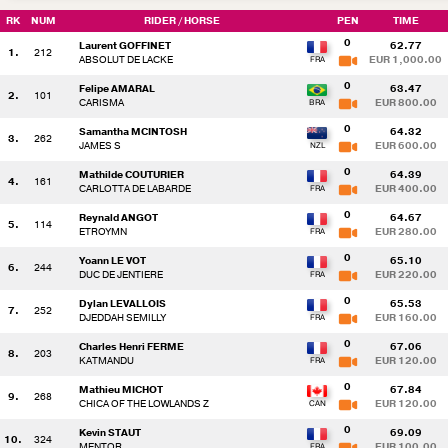
RK
NUM
RIDER
/ HORSE
PEN
TIME
0
Laurent GOFFINET
62.77
1.
212
ABSOLUT DE LACKE
EUR 1,000.00
0
Felipe AMARAL
63.47
2.
101
CARISMA
EUR 800.00
0
Samantha MCINTOSH
64.32
3.
262
JAMES S
EUR 600.00
0
Mathilde COUTURIER
64.39
4.
161
CARLOTTA DE LABARDE
EUR 400.00
0
Reynald ANGOT
64.67
5.
114
ETROYMN
EUR 280.00
0
Yoann LE VOT
65.10
6.
244
DUC DE JENTIERE
EUR 220.00
0
Dylan LEVALLOIS
65.53
7.
252
DJEDDAH SEMILLY
EUR 160.00
0
Charles Henri FERME
67.06
8.
203
KATMANDU
EUR 120.00
0
Mathieu MICHOT
67.84
9.
268
CHICA OF THE LOWLANDS Z
EUR 120.00
0
Kevin STAUT
69.09
10.
324
MENTOR
EUR 100.00