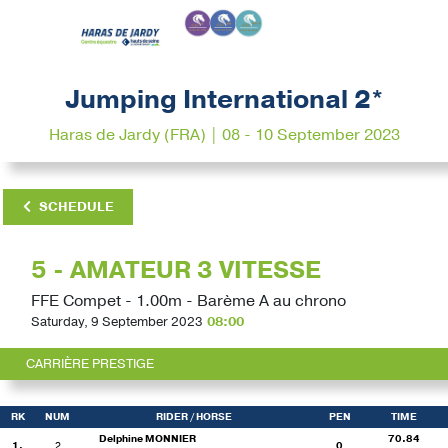
Jumping International 2*
Haras de Jardy (FRA) | 08 - 10 September 2023
SCHEDULE
5 - AMATEUR 3 VITESSE
FFE Compet - 1.00m - Barème A au chrono
Saturday, 9 September 2023
08:00
CARRIÈRE PRESTIGE
RK
NUM
RIDER
/ HORSE
PEN
TIME
Delphine MONNIER
70.84
1.
2
0