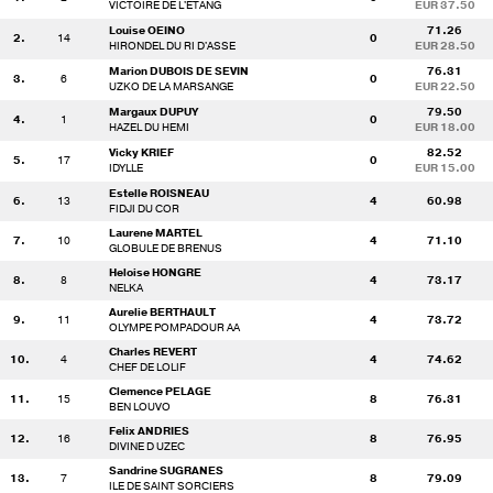
VICTOIRE DE L'ETANG
EUR 37.50
Louise OEINO
71.26
2.
14
0
HIRONDEL DU RI D'ASSE
EUR 28.50
Marion DUBOIS DE SEVIN
76.31
3.
6
0
UZKO DE LA MARSANGE
EUR 22.50
Margaux DUPUY
79.50
4.
1
0
HAZEL DU HEMI
EUR 18.00
Vicky KRIEF
82.52
5.
17
0
IDYLLE
EUR 15.00
Estelle ROISNEAU
6.
13
4
60.98
FIDJI DU COR
Laurene MARTEL
7.
10
4
71.10
GLOBULE DE BRENUS
Heloise HONGRE
8.
8
4
73.17
NELKA
Aurelie BERTHAULT
9.
11
4
73.72
OLYMPE POMPADOUR AA
Charles REVERT
10.
4
4
74.62
CHEF DE LOLIF
Clemence PELAGE
11.
15
8
76.31
BEN LOUVO
Felix ANDRIES
12.
16
8
76.95
DIVINE D UZEC
Sandrine SUGRANES
13.
7
8
79.09
ILE DE SAINT SORCIERS