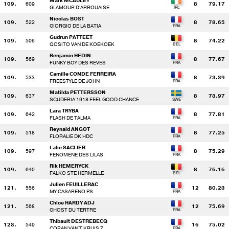
Mark MCAULEY
109.
609
8
79.17
GLAMOUR D'ARROUAISE
Nicolas BOST
109.
522
8
78.65
GIORGIO DE LA BATIA
Gudrun PATTEET
109.
506
8
74.22
QOSITO VAN DE KOEKOEK
Benjamin HEDIN
109.
569
8
77.67
FUNKY BOY DES REVES
Camille CONDE FERREIRA
109.
533
8
73.39
FREESTYLE DE JOHN
Matilda PETTERSSON
109.
637
8
73.97
SCUDERIA 1918 FEEL GOOD CHANCE
Lara TRYBA
109.
642
8
77.81
FLASH DE TALMA
Reynald ANGOT
109.
518
8
77.25
FLORALIE DK HDC
Lalie SACLIER
109.
597
8
75.29
FENOMENE DES LILAS
Rik HEMERYCK
109.
640
8
76.16
FALKO STE HERMELLE
Julien FEUILLERAC
121.
556
12
80.23
MY CASARENO PS
Chloe HARDY ADJ
121.
568
12
75.69
GHOST DU TERTRE
Thibault DESTREBECQ
123.
549
16
75.02
CORAN VAN'T KRUIS Z