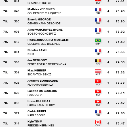
73.
631
4
77.61
GLAMOUR DU LYS
Mathias VEDRINES
73.
643
4
73.93
GOLDEN EYE CHUQUERIE
Emeric GEORGE
73.
560
4
76.80
GENGIS KANN DE LONDE
Alice VANCRAYELYNGHE
73.
603
4
73.52
BOSTON CONCEPT Z
Pedro JUNQUEIRA MUYLAERT
73.
513
4
76.69
GOLDWIN DES BALEINES
Nicolas TAYOL
73.
601
4
78.55
KICK
Jos VERLOOY
73.
508
4
74.53
PERTE TOTALE DE RES NOVA
Max KüHNER
73.
501
4
73.32
EIC ANTON SBK Z
Anthony BOURQUARD
73.
626
4
73.75
FLANAGAN SEMILLY
Laetitia DU COUEDIC
73.
628
4
78.14
FALOUCHA
Steve GUERDAT
73.
630
4
77.47
LUCKY FAUNTLEROY
Cedric HUREL
73.
571
4
79.80
KARLSSON P
Kyle TIMM
73.
514
4
76.47
FEE DES HERMINES