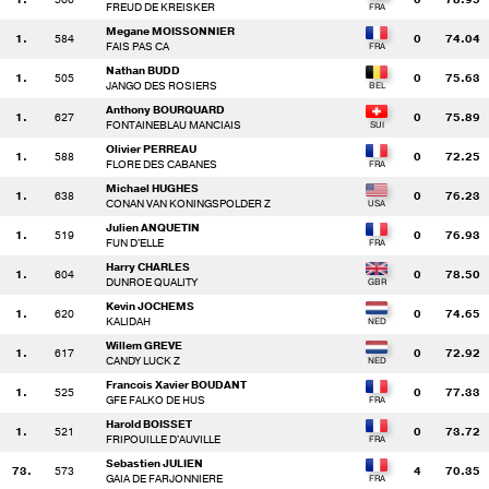
FREUD DE KREISKER
Megane MOISSONNIER
1.
584
0
74.04
FAIS PAS CA
Nathan BUDD
1.
505
0
75.63
JANGO DES ROSIERS
Anthony BOURQUARD
1.
627
0
75.89
FONTAINEBLAU MANCIAIS
Olivier PERREAU
1.
588
0
72.25
FLORE DES CABANES
Michael HUGHES
1.
638
0
76.23
CONAN VAN KONINGSPOLDER Z
Julien ANQUETIN
1.
519
0
76.93
FUN D'ELLE
Harry CHARLES
1.
604
0
78.50
DUNROE QUALITY
Kevin JOCHEMS
1.
620
0
74.65
KALIDAH
Willem GREVE
1.
617
0
72.92
CANDY LUCK Z
Francois Xavier BOUDANT
1.
525
0
77.33
GFE FALKO DE HUS
Harold BOISSET
1.
521
0
73.72
FRIPOUILLE D'AUVILLE
Sebastien JULIEN
73.
573
4
70.35
GAIA DE FARJONNIERE