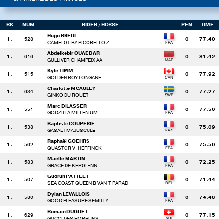
RK
NUM
RIDER
/ HORSE
PEN
TIME
Hugo BREUL
1.
528
0
77.40
CAMELOT BY PICOBELLO Z
Abdelkebir OUADDAR
1.
616
0
81.42
GULLIVER CHAMPEIX AA
Kyle TIMM
1.
515
0
77.92
GOLDEN BOY LONGANE
Charlotte MCAULEY
1.
634
0
77.27
GINKO DU ROUET
Marc DILASSER
1.
551
0
77.50
GODZILLA MILLENIUM
Baptiste COUPERIE
1.
538
0
75.09
GASALT MAJUSCULE
Raphaël GOEHRS
1.
562
0
75.50
QUASTOR V. HEFFINCK
Maelle MARTIN
1.
583
0
72.25
GRACE DE KERGLENN
Gudrun PATTEET
1.
507
0
71.44
SEA COAST QUEEN B VAN 'T PARAD
Dylan LEVALLOIS
1.
580
0
74.43
GOOD PLEASURE SEMILLY
Romain DUGUET
1.
629
0
77.15
GUCCI DES EMBRUNS