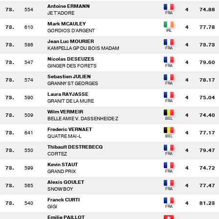
Antoine ERMANN
73.
554
4
74.88
JE T'ADORE
Mark MCAULEY
73.
610
4
77.78
GORDIOS D'ARGENT
Jean Luc MOURIER
73.
586
4
73.73
KAMPELLA GP DU BOIS MADAM
Nicolas DESEUZES
73.
547
4
79.60
GINGER DES FORETS
Sebastien JULIEN
73.
574
4
78.17
GRANNY ST GEORGES
Laura RAYJASSE
73.
590
4
75.04
GRANIT DE LA MURE
Wilm VERMEIR
73.
509
4
74.40
BELLE AMIE V. DASSENHEIDE Z
Frederic VERNAET
73.
641
4
77.17
QUATRE MAI-L
Thibault DESTREBECQ
73.
550
4
79.47
CORTEZ
Kevin STAUT
73.
599
4
74.72
GRAND PRIX
Alexis GOULET
73.
565
4
77.47
SNOW BOY
Franck CURTI
73.
540
4
81.23
GIGI
Emilie PAILLOT