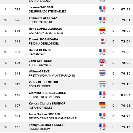
SAFIRA S GOLD
Jeanne SADRAN
1.
598
0
67.98
DELIRIUM ZOETENDAELE Z
Thibault LACREVAZ
1.
575
0
79.01
FLY DE CANTRAIE
Rene LOPEZ LIZARAZO
1.
516
0
76.99
CASA LADY LOVE PS OLD
Tomoki KOSHIDAKA
1.
611
0
72.04
FEIDINA DE BLONDEL
Benoit CERNIN
1.
532
0
71.53
KAMANTA B
John WHITAKER
1.
606
0
75.99
THREE COYNES
Willem GREVE
1.
618
0
76.35
PRETTY WOMAN VAN 'T PARADIJS
Victor BETTENDORF
1.
613
0
72.18
EDRA DU GIBET
Clement FREREJACQUES
1.
558
0
81.95
FILANTE DES CAULINS
Kendra Claricia BRINKOP
1.
607
0
79.63
I'M FANCY VDM Z
Anne Sophie GODART
1.
561
0
74.78
BENEDICTINE DE MA CAMPAGNE Z
Fanny GUERDAT SKALLI
1.
567
0
79.16
KATJA LOMA W