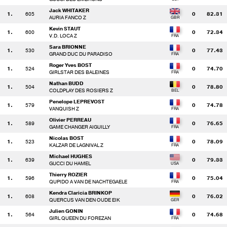
Jack WHITAKER
1.
605
0
82.31
AURIA FANCO Z
Kevin STAUT
1.
600
0
72.34
V.D. LOCA Z
Sara BRIONNE
1.
530
0
77.43
GRAND DUC DU PARADISO
Roger Yves BOST
1.
524
0
74.70
GIRLSTAR DES BALEINES
Nathan BUDD
1.
504
0
78.80
COLDPLAY DES ROSIERS Z
Penelope LEPREVOST
1.
579
0
74.78
VANQUISH Z
Olivier PERREAU
1.
589
0
76.65
GAME CHANGER AIGUILLY
Nicolas BOST
1.
523
0
78.09
KALZAR DE LAGNIVAL Z
Michael HUGHES
1.
639
0
79.33
GUCCI DU HAMEL
Thierry ROZIER
1.
596
0
75.04
QUPIDO A VAN DE NACHTEGAELE
Kendra Claricia BRINKOP
1.
608
0
76.02
QUERCUS VAN DEN OUDE EIK
Julien GONIN
1.
564
0
74.68
GIRL QUEEN DU FOREZAN