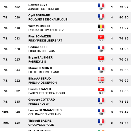
Edward LEVY
73.
582
4
76.37
JUNIOR DU SEIGNEUR
Cyril BOUVARD
73.
526
4
80.30
FOUQUETS DE CHAMPLOUE
Wilm VERMEIR
73.
510
4
77.27
EYTUKA OF TWO NOTES Z
Pius SCHWIZER
73.
633
4
74.19
PINKY PIE DE LIBERSART
Cedric HUREL
73.
570
4
74.95
FIGUERAS DE LAUME
Bryan BALSIGER
73.
625
4
76.91
FABREGAS S
Marie DEMONTE
73.
544
4
72.66
FIERTE DE RIVERLAND
Elise AASERUD
73.
622
4
76.65
PHELINA DE SEPTON
Pius SCHWIZER
73.
632
4
77.66
FARENHEIT DE BEAUFOUR
Gregory COTTARD
73.
535
4
78.33
FREEZBY DE WY
Louise DESMAIZIERES
109.
548
8
79.42
GELLINA DE RIVERLAND
Thibault BAZIRE
109.
520
8
78.44
GROOVE DE FOLIE