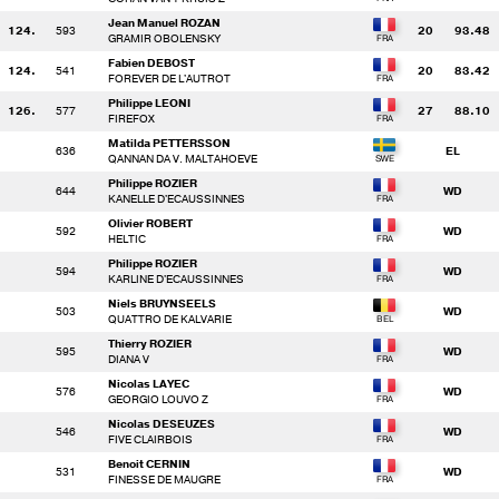
Jean Manuel ROZAN
124.
593
20
93.48
GRAMIR OBOLENSKY
Fabien DEBOST
124.
541
20
83.42
FOREVER DE L'AUTROT
Philippe LEONI
126.
577
27
88.10
FIREFOX
Matilda PETTERSSON
636
EL
QANNAN DA V. MALTAHOEVE
Philippe ROZIER
644
WD
KANELLE D'ECAUSSINNES
Olivier ROBERT
592
WD
HELTIC
Philippe ROZIER
594
WD
KARLINE D'ECAUSSINNES
Niels BRUYNSEELS
503
WD
QUATTRO DE KALVARIE
Thierry ROZIER
595
WD
DIANA V
Nicolas LAYEC
576
WD
GEORGIO LOUVO Z
Nicolas DESEUZES
546
WD
FIVE CLAIRBOIS
Benoit CERNIN
531
WD
FINESSE DE MAUGRE