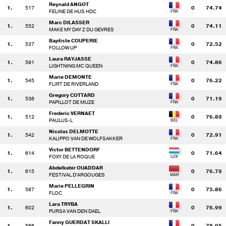
Reynald ANGOT
1.
517
0
74.74
FELINE DE HUS HDC
Marc DILASSER
1.
552
0
74.11
MAKE MY DAY Z DU GEVRES
Baptiste COUPERIE
1.
537
0
72.52
FOLLOW UP
Laura RAYJASSE
1.
591
0
74.86
LIGHTNING MC QUEEN
Marie DEMONTE
1.
545
0
76.22
FLIRT DE RIVERLAND
Gregory COTTARD
1.
536
0
71.19
PAPILLOT DE MUZE
Frederic VERNAET
1.
512
0
76.83
PAULUS-L
Nicolas DELMOTTE
1.
542
0
72.91
KALIPPO VAN DE WOLFSAKKER
Victor BETTENDORF
1.
614
0
71.64
FOXY DE LA ROQUE
Abdelkebir OUADDAR
1.
615
0
76.73
FESTIVAL D'ARGOUGES
Marie PELLEGRIN
1.
587
0
75.86
FLOC
Lara TRYBA
1.
602
0
76.99
PURSA VAN DEN DAEL
Fanny GUERDAT SKALLI
1.
566
0
78.95