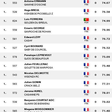
Antoine ERMANN
1.
553
0
74.67
GAMINE D'OSCINE
Hugo BREUL
1.
529
0
76.58
KIEKEBOE PICOBELLO Z
Luis FERREIRA
1.
624
0
74.99
GOLDEN DU BREUIL
Emeric GEORGE
1.
559
0
79.96
GAVROCHE DE ROHAN
Edward LEVY
1.
581
0
76.72
CASHY
Cyril BOUVARD
1.
527
0
76.52
GABY DE COURCEL
Penelope LEPREVOST
1.
578
0
75.09
GJOS DE BEAUFOUR
Julien FEUILLERAC
1.
557
0
75.48
QOLETTE DE MARIPOSA
Nicolas DELMOTTE
1.
543
0
71.96
VIGONZA RC
Julien GONIN
1.
563
0
77.51
CRACK BEL Z
Jerome HUREL
1.
572
0
78.31
CASANNE PS
Benjamin COURTAT ADC
1.
539
0
73.32
GLAMM DE BIENVENU
Megane MOISSONNIER
1.
585
0
71.40