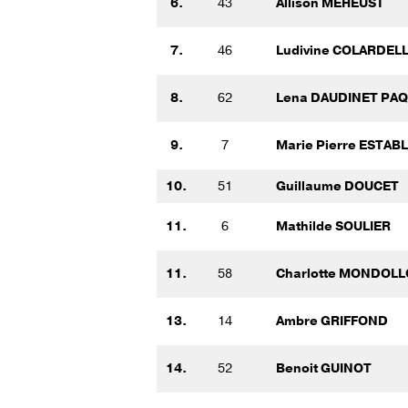
6.
43
Allison MEHEUST
7.
46
Ludivine COLARDEL
8.
62
Lena DAUDINET PA
9.
7
Marie Pierre ESTAB
10.
51
Guillaume DOUCET
11.
6
Mathilde SOULIER
11.
58
Charlotte MONDOLL
13.
14
Ambre GRIFFOND
14.
52
Benoit GUINOT