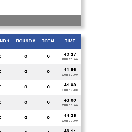
ND 1
ROUND 2
TOTAL
TIME
40.27
0
0
0
EUR 75.00
41.56
0
0
0
EUR 57.00
41.98
0
0
0
EUR 45.00
43.60
0
0
0
EUR 36.00
44.35
0
0
0
EUR 30.00
46.11