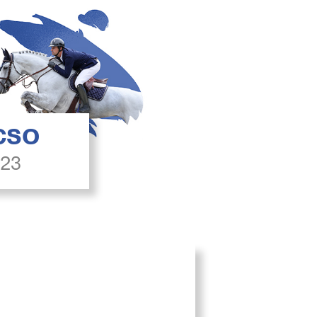
 CSO
023