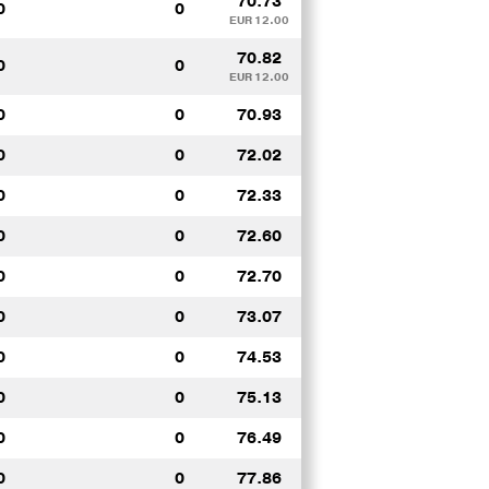
70.73
0
0
EUR 12.00
70.82
0
0
EUR 12.00
0
0
70.93
0
0
72.02
0
0
72.33
0
0
72.60
0
0
72.70
0
0
73.07
0
0
74.53
0
0
75.13
0
0
76.49
0
0
77.86