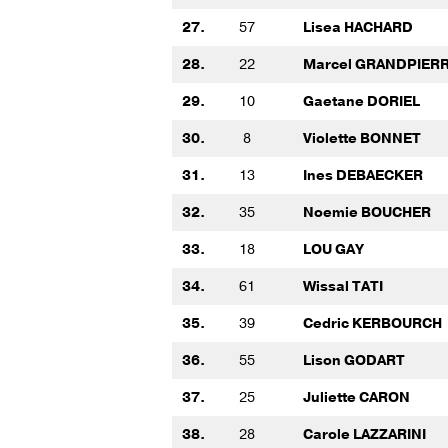
27.
57
Lisea HACHARD
28.
22
Marcel GRANDPIER
29.
10
Gaetane DORIEL
30.
8
Violette BONNET
31.
13
Ines DEBAECKER
32.
35
Noemie BOUCHER
33.
18
LOU GAY
34.
61
Wissal TATI
35.
39
Cedric KERBOURCH
36.
55
Lison GODART
37.
25
Juliette CARON
38.
28
Carole LAZZARINI