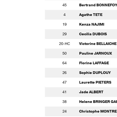
45
Bertrand BONNEFO
4
Agathe TETE
19
Kenza NAJIMI
29
Cecilia DUBOIS
20-HC
Victorine BELLAICHE
50
Pauline JARNOUX
64
Florine LAFFAGE
26
Sophie DUPLOUY
47
Laurette PIETERS
41
Jade ALBERT
38
Helene BRINGER GA
24
Christophe MONTRE