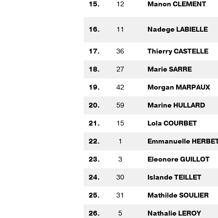
15.
12
Manon CLEMENT
16.
11
Nadege LABIELLE
17.
36
Thierry CASTELLE
18.
27
Marie SARRE
19.
42
Morgan MARPAUX
20.
59
Marine HULLARD
21.
15
Lola COURBET
22.
1
Emmanuelle HERBE
23.
3
Eleonore GUILLOT
24.
30
Islande TEILLET
25.
31
Mathilde SOULIER
26.
5
Nathalie LEROY