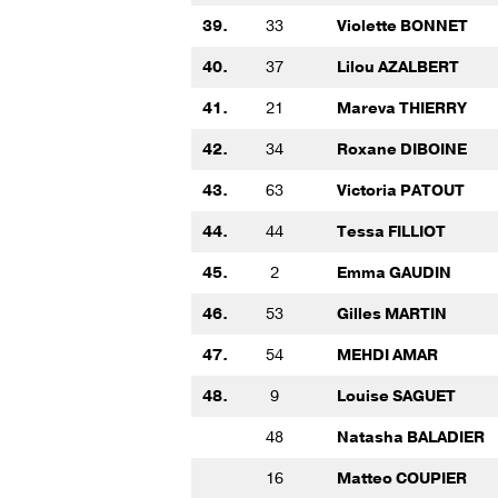
39.
33
Violette BONNET
40.
37
Lilou AZALBERT
41.
21
Mareva THIERRY
42.
34
Roxane DIBOINE
43.
63
Victoria PATOUT
44.
44
Tessa FILLIOT
45.
2
Emma GAUDIN
46.
53
Gilles MARTIN
47.
54
MEHDI AMAR
48.
9
Louise SAGUET
48
Natasha BALADIER
16
Matteo COUPIER