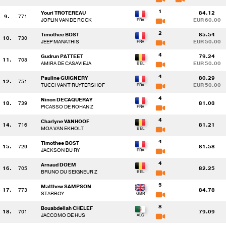
1
Youri TROTEREAU
84.12
9.
771
JOPLIN VAN DE ROCK
EUR 60.00
2
Timothee BOST
85.54
10.
730
JEEP MANATHIS
EUR 50.00
4
Gudrun PATTEET
79.24
11.
708
AMIRA DE CASAVIEJA
EUR 50.00
4
Pauline GUIGNERY
80.29
12.
751
TUCCI VAN'T RUYTERSHOF
EUR 50.00
4
Ninon DECAQUERAY
13.
739
81.03
PICASSO DE ROHAN Z
4
Charlyne VANHOOF
14.
716
81.21
MOA VAN EKHOLT
4
Timothee BOST
15.
729
81.58
JACKSON DU RY
4
Arnaud DOEM
16.
705
82.25
BRUNO DU SEIGNEUR Z
5
Matthew SAMPSON
17.
773
84.78
STARBOY
8
Bouabdellah CHELEF
18.
701
79.09
JACCOMO DE HUS