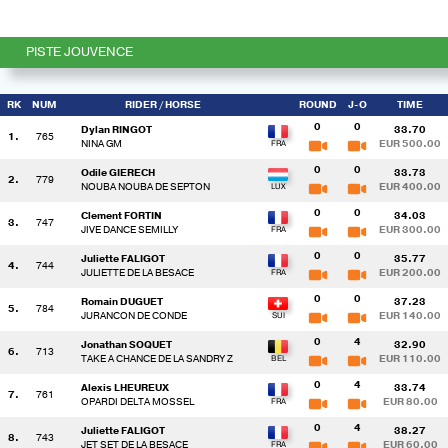
PISTE JOUVENCE
RK
NUM
RIDER
/ HORSE
ROUND
J-O
TIME
0
0
Dylan RINGOT
33.70
1.
765
NINA GM
EUR 500.00
0
0
Odile GIERECH
33.73
2.
779
NOUBA NOUBA DE SEPTON
EUR 400.00
0
0
Clement FORTIN
34.03
3.
747
JIVE DANCE SEMILLY
EUR 300.00
0
0
Juliette FALIGOT
35.77
4.
744
JULIETTE DE LA BESACE
EUR 200.00
0
0
Romain DUGUET
37.23
5.
784
JURANCON DE CONDE
EUR 140.00
0
4
Jonathan SOQUET
32.90
6.
713
TAKE A CHANCE DE LA SANDRY Z
EUR 110.00
0
4
Alexis LHEUREUX
33.74
7.
761
OPARDI DELTA MOSSEL
EUR 80.00
0
4
Juliette FALIGOT
38.27
8.
743
JET SET DE LA BESACE
EUR 60.00