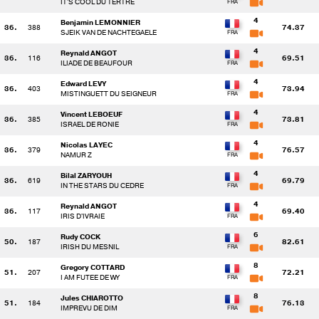
IT'S COOL DU TERTRE
4
Benjamin LEMONNIER
36.
388
74.37
SJEIK VAN DE NACHTEGAELE
4
Reynald ANGOT
36.
116
69.51
ILIADE DE BEAUFOUR
4
Edward LEVY
36.
403
73.94
MISTINGUETT DU SEIGNEUR
4
Vincent LEBOEUF
36.
385
73.81
ISRAEL DE RONIE
4
Nicolas LAYEC
36.
379
76.57
NAMUR Z
4
Bilal ZARYOUH
36.
619
69.79
IN THE STARS DU CEDRE
4
Reynald ANGOT
36.
117
69.40
IRIS D'IVRAIE
6
Rudy COCK
50.
187
82.61
IRISH DU MESNIL
8
Gregory COTTARD
51.
207
72.21
I AM FUTEE DE WY
8
Jules CHIAROTTO
51.
184
76.13
IMPREVU DE DIM