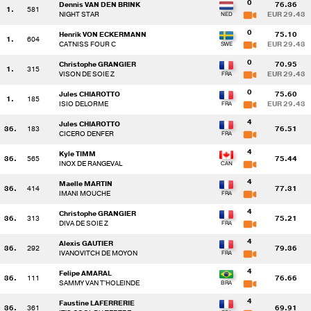
0
Dennis VAN DEN BRINK
76.36
1.
581
NIGHT STAR
EUR 29.43
0
Henrik VON ECKERMANN
75.10
1.
604
CATNISS FOUR C
EUR 29.43
0
Christophe GRANGIER
70.95
1.
315
VISON DE SOIE Z
EUR 29.43
0
Jules CHIAROTTO
75.60
1.
185
ISIO DELORME
EUR 29.43
4
Jules CHIAROTTO
36.
183
76.51
CICERO DENFER
4
Kyle TIMM
36.
565
75.44
INOX DE RANGEVAL
4
Maelle MARTIN
36.
414
77.31
IMANI MOUCHE
4
Christophe GRANGIER
36.
313
75.21
DIVA DE SOIE Z
4
Alexis GAUTIER
36.
292
79.36
IVANOVITCH DE MOYON
4
Felipe AMARAL
36.
111
76.66
SAMMY VAN T'HOLEINDE
4
Faustine LAFERRERIE
36.
361
69.91