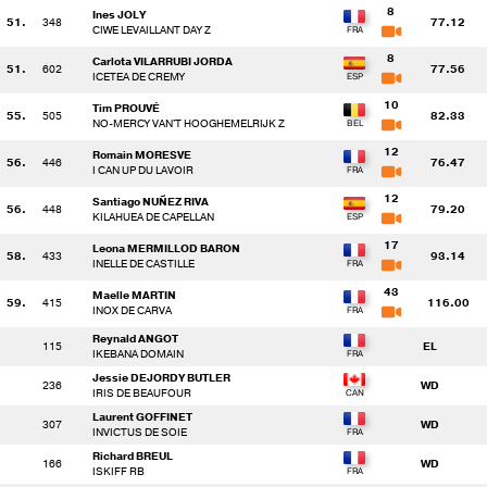
8
Ines JOLY
51.
348
77.12
CIWE LEVAILLANT DAY Z
8
Carlota VILARRUBI JORDA
51.
602
77.56
ICETEA DE CREMY
10
Tim PROUVÉ
55.
505
82.33
NO-MERCY VAN'T HOOGHEMELRIJK Z
12
Romain MORESVE
56.
446
76.47
I CAN UP DU LAVOIR
12
Santiago NUÑEZ RIVA
56.
448
79.20
KILAHUEA DE CAPELLAN
17
Leona MERMILLOD BARON
58.
433
93.14
INELLE DE CASTILLE
43
Maelle MARTIN
59.
415
116.00
INOX DE CARVA
Reynald ANGOT
115
EL
IKEBANA DOMAIN
Jessie DEJORDY BUTLER
236
WD
IRIS DE BEAUFOUR
Laurent GOFFINET
307
WD
INVICTUS DE SOIE
Richard BREUL
166
WD
ISKIFF RB