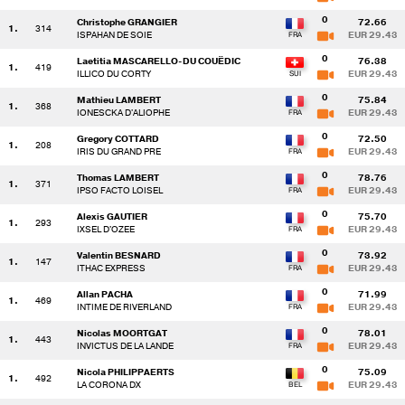
0
Christophe GRANGIER
72.66
1.
314
ISPAHAN DE SOIE
EUR 29.43
0
Laetitia MASCARELLO-DU COUËDIC
76.38
1.
419
ILLICO DU CORTY
EUR 29.43
0
Mathieu LAMBERT
75.84
1.
368
IONESCKA D'ALIOPHE
EUR 29.43
0
Gregory COTTARD
72.50
1.
208
IRIS DU GRAND PRE
EUR 29.43
0
Thomas LAMBERT
78.76
1.
371
IPSO FACTO LOISEL
EUR 29.43
0
Alexis GAUTIER
75.70
1.
293
IXSEL D'OZEE
EUR 29.43
0
Valentin BESNARD
73.92
1.
147
ITHAC EXPRESS
EUR 29.43
0
Allan PACHA
71.99
1.
469
INTIME DE RIVERLAND
EUR 29.43
0
Nicolas MOORTGAT
78.01
1.
443
INVICTUS DE LA LANDE
EUR 29.43
0
Nicola PHILIPPAERTS
75.09
1.
492
LA CORONA DX
EUR 29.43