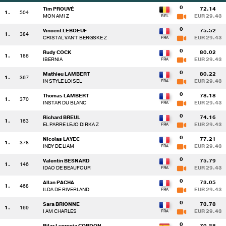
0
Tim PROUVÉ
72.14
1.
504
MON AMI Z
EUR 29.43
0
Vincent LEBOEUF
75.52
1.
384
CRISTAL VAN'T BERGSKE Z
EUR 29.43
0
Rudy COCK
80.02
1.
186
IBERNIA
EUR 29.43
0
Mathieu LAMBERT
80.22
1.
367
IN STYLE LOISEL
EUR 29.43
0
Thomas LAMBERT
78.18
1.
370
INSTAR DU BLANC
EUR 29.43
0
Richard BREUL
74.16
1.
163
EL PARRE LEJO DIRKA Z
EUR 29.43
0
Nicolas LAYEC
77.21
1.
378
INDY DE LIAM
EUR 29.43
0
Valentin BESNARD
75.79
1.
146
IDAO DE BEAUFOUR
EUR 29.43
0
Allan PACHA
73.05
1.
468
ILDA DE RIVERLAND
EUR 29.43
0
Sara BRIONNE
73.78
1.
169
I AM CHARLES
EUR 29.43
0
Pilar Lucrecia CORDON
70.38