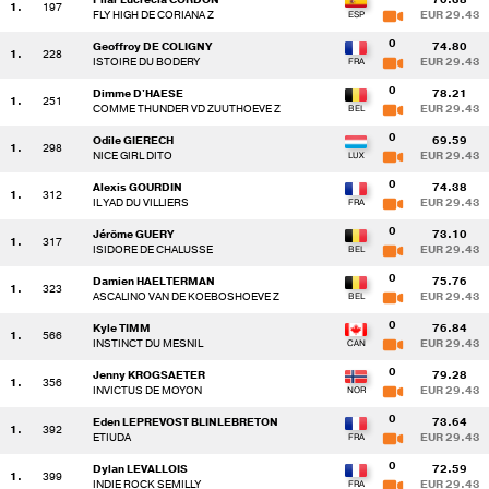
1.
197
FLY HIGH DE CORIANA Z
EUR 29.43
0
Geoffroy DE COLIGNY
74.80
1.
228
ISTOIRE DU BODERY
EUR 29.43
0
Dimme D'HAESE
78.21
1.
251
COMME THUNDER VD ZUUTHOEVE Z
EUR 29.43
0
Odile GIERECH
69.59
1.
298
NICE GIRL DITO
EUR 29.43
0
Alexis GOURDIN
74.38
1.
312
IL YAD DU VILLIERS
EUR 29.43
0
Jérôme GUERY
73.10
1.
317
ISIDORE DE CHALUSSE
EUR 29.43
0
Damien HAELTERMAN
75.76
1.
323
ASCALINO VAN DE KOEBOSHOEVE Z
EUR 29.43
0
Kyle TIMM
76.84
1.
566
INSTINCT DU MESNIL
EUR 29.43
0
Jenny KROGSAETER
79.28
1.
356
INVICTUS DE MOYON
EUR 29.43
0
Eden LEPREVOST BLINLEBRETON
73.64
1.
392
ETIUDA
EUR 29.43
0
Dylan LEVALLOIS
72.59
1.
399
INDIE ROCK SEMILLY
EUR 29.43