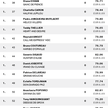
Diane ESVAN
76.71
1.
36
0
GAIAC DE PIENCE
EUR 8.69
Charlotte CARON
78.44
1.
37
0
HALIFAX JUPILOU
EUR 8.69
Pedro JUNQUEIRA MUYLAERT
79.80
1.
39
0
HELICO VILLERS
EUR 8.69
Teddy THELLIER
76.05
1.
41
0
HEART AND DESIRE
EUR 8.69
Reynald ANGOT
73.38
1.
42
0
CALL ME EXPRESS*HDC
EUR 8.69
Bruno COUTUREAU
76.73
1.
43
0
HARIBO D'ORVILLE
EUR 8.69
Severin SIGAUD
82.06
1.
44
0
HUNTER D'AUGE
EUR 8.69
David JOBERTIE
79.06
1.
46
0
IRANO DU CLIVAGE
EUR 8.69
Patrice DELAVEAU
73.99
1.
48
0
GRANIE MOUCHE
EUR 8.69
Estelle TORDJMAN
77.74
1.
49
0
DON DIARADO PKZ
EUR 8.69
Anastasia POPOVICI
82.81
1.
50
0
DAYANA DU SEY
EUR 8.69
Tony HANQUINQUANT
75.20
1.
52
0
DEESSE DE GROIX
EUR 8.69