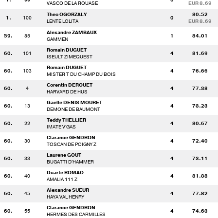
VASCO DE LA ROUASE
EUR 8.69
Theo OGORZALY
80.52
1.
100
0
LENTE LOLITA
EUR 8.69
Alexandre ZAMBAUX
59.
85
1
84.01
GAMMEN
Romain DUGUET
60.
101
4
81.69
ISEULT ZIMEQUEST
Romain DUGUET
60.
103
4
76.66
MISTER T DU CHAMP DU BOIS
Corentin DEROUET
60.
4
4
77.38
HARVARD DE HUS
Gaelle DENIS MOURET
60.
13
4
73.23
DEMONE DE BAUMONT
Teddy THELLIER
60.
22
4
80.67
IMATE V'GAS
Clarance GENDRON
60.
30
4
72.40
TOSCAN DE POIGNY Z
Laurene GOUT
60.
33
4
73.11
BUGATTI D'HAMMER
Duarte ROMAO
60.
40
4
81.38
AMALIA 111 Z
Alexandre SUEUR
60.
45
4
77.82
HAYA VAL HENRY
Clarance GENDRON
60.
55
4
74.63
HERMES DES CARMILLES