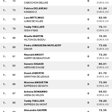
1.
72
0
CABOCHON DELUXE
EUR 8.69
Patrice DELAVEAU
81.24
1.
73
0
KANDOO Z
EUR 8.69
Lara WITTLINGS
82.93
1.
75
0
LUBIE DE VILLEE
EUR 8.69
Teddy THELLIER
79.11
1.
79
0
ISSIA V'GAS
EUR 8.69
Maelle MARTIN
76.95
1.
86
0
HILTON DU BIDOU
EUR 8.69
Pedro JUNQUEIRA MUYLAERT
75.63
1.
89
0
DAKAR
EUR 8.69
Reynald ANGOT
72.23
1.
91
0
HARRY DE BEAUFOUR
EUR 8.69
Severin SIGAUD
80.01
1.
93
0
HEROINE D'AUGE
EUR 8.69
David JOBERTIE
81.70
1.
95
0
GARATINA DE LEVAUX
EUR 8.69
Maxime ANQUETIN
75.99
1.
96
0
EXPRESSO DE NATH
EUR 8.69
Antoine BONANNO
69.65
1.
97
0
HIENA DU MILON
EUR 8.69
Teddy THELLIER
78.20
1.
98
0
EXPRESS DU MONT
EUR 8.69
Alexandre GAUVIN
72.56
1.
99
0