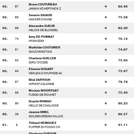
Bruno COUTUREAU
60.
67
4
83.46
JANIKA VD HEFFINCK Z
Severin SIGAUD
60.
68
4
75.58
HACKER D'AUGE
Alexandre SUEUR
60.
69
4
82.20
HELIOS DE BLONDEL
Amy DE PONNAT
60.
74
4
76.12
HYAM EDM
Mathilde COUTURIER
60.
81
4
74.87
GOLD MINOTAIS
Charlene GUILLEN
60.
83
4
75.93
GIRLY D'OZEE
Etienne DUSART
60.
84
4
75.97
HEKLEIA D SYLPHIDE AA
Bilal ZARYOUH
60.
87
4
78.78
HIPHOP CALONNE
Nicolas MOORTGAT
60.
88
4
75.43
FUEGO DE ROUHET
Duarte ROMAO
60.
90
4
80.25
HELLO DE CHALUSSE
Jeanne HIREL
80.
28
5
86.57
GOLDEN DREAM VILLUIS
Thibaut HEINGUEZ
81.
8
6
91.11
FLIPPER DI FOSSO CH
Stephane DUFOUR