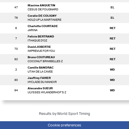
Maxime ANQUETIN
47
EL
CESUS DE FOUGNARD
Coralie DE COLIGNY
76
EL
HOLD UP LA MARTINIERE
Charlotte COURTADE
6
RET
JARINA
Felicie BERTRAND
7
RET
ITHAQUE D'OZ
David JOBERTIE
70
RET
IMPREVUE FOR YOU
Bruno COUTUREAU
92
RET
COCONUT BRIMBELLES Z
Camille BANDRAC
2
WD
UTAH DE LA CAVEE
Jauffrey FAVIER
80
WD
HYCLADE DU MANOIR
Alexandre SUEUR
94
WD
ULYSSES HYLANDERHOF'S Z
Results by World Sport Timing
Cookie preferences