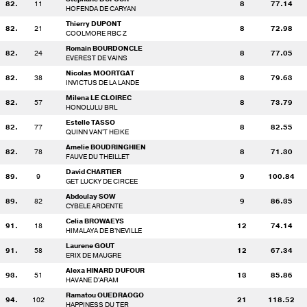
82.
11
8
77.14
HOFENDA DE CARYAN
Thierry DUPONT
82.
21
8
72.98
COOLMORE RBC Z
Romain BOURDONCLE
82.
24
8
77.05
EVEREST DE VAINS
Nicolas MOORTGAT
82.
38
8
79.63
INVICTUS DE LA LANDE
Milena LE CLOIREC
82.
57
8
73.79
HONOLULU BRL
Estelle TASSO
82.
77
8
82.55
QUINN VAN'T HEIKE
Amelie BOUDRINGHIEN
82.
78
8
71.30
FAUVE DU THEILLET
David CHARTIER
89.
9
9
100.84
GET LUCKY DE CIRCEE
Abdoulay SOW
89.
82
9
86.35
CYBELE ARDENTE
Celia BROWAEYS
91.
18
12
74.14
HIMALAYA DE B'NEVILLE
Laurene GOUT
91.
58
12
67.34
ERIX DE MAUGRE
Alexa HINARD DUFOUR
93.
51
13
85.86
HAVANE D'ARAM
Ramatou OUEDRAOGO
94.
102
21
118.52
HAPPINESS DU TER