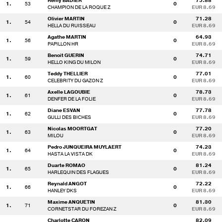
Remy BADIER
75.88
1.
53
0
CHAMPION DE LA ROQUE Z
EUR 8.69
Olivier MARTIN
71.28
1.
54
0
HELLA DU RUISSEAU
EUR 8.69
Agathe MARTIN
64.93
1.
56
0
PAPILLON HR
EUR 8.69
Benoit GUERIN
74.71
1.
59
0
HELLO KING DU MILON
EUR 8.69
Teddy THELLIER
77.01
1.
60
0
CELEBRITY DU GAZON Z
EUR 8.69
Axelle LAGOUBIE
78.73
1.
61
0
DENFER DE LA FOLIE
EUR 8.69
Diane ESVAN
77.78
1.
62
0
GULLI DES BICHES
EUR 8.69
Nicolas MOORTGAT
77.20
1.
63
0
MILOU
EUR 8.69
Pedro JUNQUEIRA MUYLAERT
74.23
1.
64
0
HASTA LA VISTA DK
EUR 8.69
Duarte ROMAO
81.24
1.
65
0
HARLEQUIN DES FLAGUES
EUR 8.69
Reynald ANGOT
72.22
1.
66
0
HANLEY DKS
EUR 8.69
Maxime ANQUETIN
81.30
1.
71
0
CORNETSTAR DU FOREZAN Z
EUR 8.69
Charlotte CARON
82.09