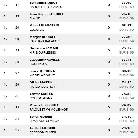
Benjamin BARBOT
77.69
1.
17
0
HALIGOTEE D'ECAMES
EUR 8.69
Jean Baptiste HORIOT
76.48
1.
19
0
ELAINE
EUR 8.69
Miguel BLANCPAIN
68.87
1.
20
0
GUCCI JIL
EUR 8.69
Morgan BORDAT
77.80
1.
23
0
RADIHAZA KACAGOS
EUR 8.69
Guillaume LAMARE
76.17
1.
25
0
HIRIS DU PLESSIS
EUR 8.69
Capucine PROVILLE
77.13
1.
26
0
HOSHIKO AS
EUR 8.69
Louis DE JORNA
80.02
1.
27
0
VIP DE LA ROQUE
EUR 8.69
Olivier MARTIN
74.55
1.
29
0
HARLEY DU LIROT
EUR 8.69
Agathe MARTIN
75.82
1.
31
0
COUPACABANA
EUR 8.69
Milena LE CLOIREC
74.02
1.
32
0
PALOUBET VH MOLENHOF
EUR 8.69
Benoit GUERIN
74.89
1.
34
0
HIMALAYA DU MILON
EUR 8.69
Axelle LAGOUBIE
79.95
1.
35
0
FREEDOM DU FEU
EUR 8.69