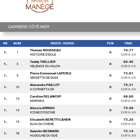
CARRIÈRE CÔTÉ MER
RK
NUM
RIDER
/ HORSE
PEN
TIME
Thomas ROUSSEAU
73.77
1.
1
0
HISTOIRE D'EOLE
EUR 8.69
Teddy THELLIER
83.46
1.
3
0
HELENOS DU VALON
EUR 8.69
Pierre Emmanuel LAPERLE
75.81
1.
5
0
GRISETTE DE DIAM
EUR 8.69
Alexandra PAILLOT
79.51
1.
10
0
H CORNETTA DK
EUR 8.69
Caroline DELANCHY
68.80
1.
12
0
MARINKA
EUR 8.69
Alessia ARRIGO
79.98
1.
14
0
ICONE D'OSCINE
EUR 8.69
Elisabeth BERETTI CAHEN
75.23
1.
15
0
ELOA DU CHENE
EUR 8.69
Valentin BESNARD
75.14
1.
16
0
HUGOLINE DU GUE
EUR 8.69