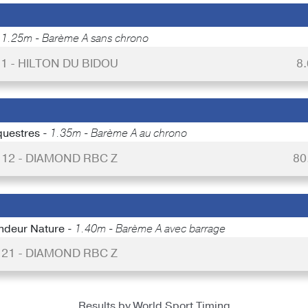
-
1.25m - Barème A sans chrono
 1 - HILTON DU BIDOU
8
Equestres -
1.35m - Barème A au chrono
 12 - DIAMOND RBC Z
80
andeur Nature -
1.40m - Barème A avec barrage
 21 - DIAMOND RBC Z
Results by World Sport Timing