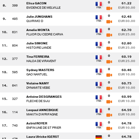
0
Elisa GACON
61.22
8.
399
EVIDENCE DE MELVILLE
EUR 30.00
0
Julie JUNGHANS
62.43
9.
495
QUIRIMO D
EUR 30.00
0
Amelie MONTA
62.70
10.
631
FLUOR DU CEDRE CARVA
EUR 25.00
0
Julie SIMONE
62.80
11.
804
HISTOIRE LANDE
EUR 25.00
0
Tina FERREIRA
63.19
12.
377
HALOA DE VIRAVENT
EUR 25.00
0
Sydney MASTERS
63.46
13.
595
GAO NANTUEL
EUR 10.00
0
Violaine NAMY
63.75
14.
641
DYNAMITE VEBE
EUR 10.00
0
Antoine DESGRANGES
63.99
15.
327
FLECHE DE SIJU
EUR 10.00
0
Leopaul ANNEBIQUE
64.59
16.
114
MAKITA D'AYRIFAGNE
EUR 10.00
0
Astrid ROYER
64.78
17.
740
ENFIN UNE DE ST PRIER
EUR 10.00
0
Laura Ulricke IGERST
64.78
17.
476