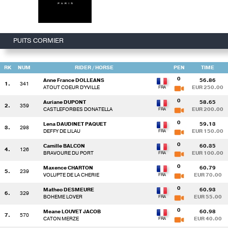
PUITS CORMIER
RK
NUM
RIDER
/ HORSE
PEN
TIME
0
Anne France DOLLEANS
56.86
1.
341
ATOUT COEUR D'YVILLE
EUR 250.00
0
Auriane DUPONT
58.65
2.
359
CASTLEFORBES DONATELLA
EUR 200.00
0
Lena DAUDINET PAQUET
59.13
3.
298
DEFFY DE LILAU
EUR 150.00
0
Camille BALCON
60.35
4.
126
BRAVOURE DU PORT
EUR 100.00
0
Maxence CHARTON
60.79
5.
239
VOLUPTE DE LA CHERIE
EUR 70.00
0
Matheo DESMEURE
60.93
6.
329
BOHEME LOVER
EUR 55.00
0
Meane LOUVET JACOB
60.98
7.
570
CATON MERZE
EUR 40.00