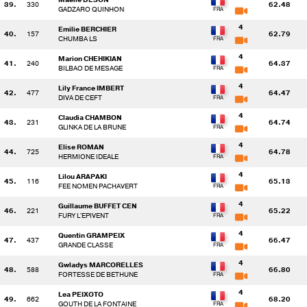
39.
330
62.48
GADZARO QUINHON
4
Emilie BERCHIER
40.
157
62.79
CHUMBA LS
4
Marion CHEHIKIAN
41.
240
64.37
BILBAO DE MESAGE
4
Lily France IMBERT
42.
477
64.47
DIVA DE CEFT
4
Claudia CHAMBON
43.
231
64.74
GLINKA DE LA BRUNE
4
Elise ROMAN
44.
725
64.78
HERMIONE IDEALE
4
Lilou ARAPAKI
45.
116
65.13
FEE NOMEN PACHAVERT
4
Guillaume BUFFET CEN
46.
221
65.22
FURY L'EPIVENT
4
Quentin GRAMPEIX
47.
437
66.47
GRANDE CLASSE
4
Gwladys MARCORELLES
48.
588
66.80
FORTESSE DE BETHUNE
4
Lea PEIXOTO
49.
662
68.20
GOUTH DE LA FONTAINE