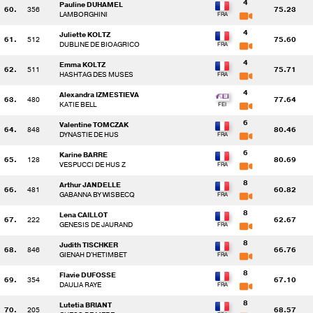
4
Pauline DUHAMEL
60.
356
75.23
LAMBORGHINI
4
Juliette KOLTZ
61.
512
75.60
DUBLINE DE BIOAGRICO
4
Emma KOLTZ
62.
511
75.71
HASHTAG DES MUSES
4
Alexandra IZMESTIEVA
63.
480
77.64
KATIE BELL
6
Valentine TOMCZAK
64.
848
80.46
DYNASTIE DE HUS
6
Karine BARRE
65.
128
80.69
VESPUCCI DE HUS Z
8
Arthur JANDELLE
66.
481
60.82
GABANNA BY WISBECQ
8
Lena CAILLOT
67.
222
62.67
GENESIS DE JAURAND
8
Judith TISCHKER
68.
846
66.76
GIENAH D'HETIMBET
8
Flavie DUFOSSE
69.
354
67.10
DAULIA RAYE
8
Lutetia BRIANT
70.
205
68.57