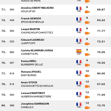
GUESS DE MERE
8
Annelise EBERT WALKENS
71.
364
68.87
HOLD UP VD
8
Franck GENSER
72.
409
69.22
EPICE DE B'NEVILLE
8
Leopol MARTIN
73.
592
71.77
CHUPACHOUP CHAYOTTE Z
8
Edouard LAGNEAU
74.
520
72.21
JUMPYTOFF
9
Carlota VILARRUBI JORDA
75.
890
79.09
CORNETTA PS
9
Emma HIREL
76.
467
79.53
BURBERRY DE LUZ
10
Romane ZYGUEL
77.
918
80.90
EASY BURGO
12
Anais STOCK
78.
818
67.02
CACAHOUETTE DU MOULIN
12
Leonard MARTINOT
79.
594
71.93
AUGERON MARGEOTIERE
12
Josephine DARRAGON
80.
296
72.70
KANELLE Z