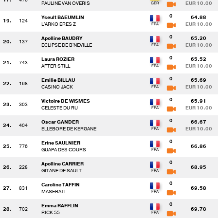
PAULINE VAN OVERIS
EUR 10.00
0
Yseult BAEUMLIN
64.88
19.
124
L'ARKO ERES Z
EUR 10.00
0
Apolline BAUDRY
65.20
20.
137
ECLIPSE DE B'NEVILLE
EUR 10.00
0
Laura ROZIER
65.52
21.
743
AFTER STILL
EUR 10.00
0
Emilie BILLAU
65.69
22.
168
CASINO JACK
EUR 10.00
0
Victoire DE WISMES
65.91
23.
303
CELESTE DU RU
EUR 10.00
0
Oscar GANDER
66.67
24.
404
ELLEBORE DE KERGANE
EUR 10.00
0
Erine SAULNIER
25.
776
66.86
GUAPA DES COURS
0
Apolline CARRIER
26.
228
68.95
GITANE DE SAULT
0
Caroline TAFFIN
27.
831
69.58
MASERATI
0
Emma RAFFLIN
28.
702
69.73
RICK 55