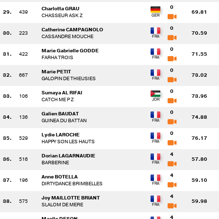
0
Charlotta GRAU
29.
439
69.81
CHASSEUR ASK Z
0
Catherine CAMPAGNOLO
30.
223
70.59
CASSANDRE MOUCHE
0
Marie Gabrielle GODDE
31.
422
71.55
FARHA TROIS
0
Marie PETIT
32.
667
73.02
GALOPIN DE THIEUSIES
0
Sumaya AL RIFAI
33.
106
73.96
CATCH ME P Z
0
Galien BAUDAT
34.
136
74.88
GUINEA DU BATTAN
0
Lydie LAROCHE
35.
529
76.17
HAPPY SON LES HAUTS
4
Dorian LAGARNAUDIE
36.
516
57.80
BARBERINE
4
Anne BOTELLA
37.
196
59.10
DIRTYDANCE BRIMBELLES
4
Joy MAILLOTTE BRIANT
38.
575
59.98
SLALOM DE MERE
4
Maelle DESON