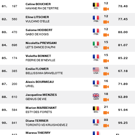
12
Celine BOUCHER
81.
197
73.43
HAVANE RH DE TERTRE
12
Eline LITSCHER
82.
560
77.45
VULCANO D'ELLE
12
Salome HODBERT
83.
470
83.00
GABO DE KOGIS
15
Nicoletta PREVISANI
84.
696
81.07
LET'S DANCE D'ALPHI
15
Violette BONNET
85.
174
85.22
FEERIE DE B'NEVILLE
16
Emilie FLOWER
86.
385
67.18
BELLISSIMA GRAVELOTTE
16
Alexis BOURMEAU
87.
200
71.89
URIEL
18
Jacqueline MENZIES
88.
610
92.89
GENIUS DE VIE
21
Marion MARBEHANT
89.
584
91.94
ESTY DES FORETS
33
Diane TERRIER
90.
841
99.25
TORONTO VD KRUISHOEVE Z
Mareva THIERRY
843
EL