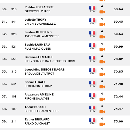
4
Philibert DELARBRE
50.
316
68.64
GATSBY DU PHARE
4
Juliette THORY
51.
844
69.45
CHICHIBU CARNELLE Z
4
Justine DESBIENS
52.
326
69.64
AVE CESAR LA MENNERIE
4
Sophie LAGNEAU
53.
521
69.99
FLASH MAC QUEEN
4
Berenice LEMAITRE
54.
550
70.32
FIFTY SHADES DARKER ROUGE BOIS
4
Leopoldine DEBOST DAGAS
55.
315
70.85
BADULA DE L'AUTROT
4
Sonia LE GALL
56.
541
71.90
FLORIMON DE DIAM
4
Alexandre AMELINE
57.
108
72.44
FIRONE SAUVAGE
4
Anouk BOUREL
58.
199
74.47
BELLE FEE SAUVENIERE Z
4
Esther BROUARD
59.
211
75.00
FALKO DU CHALET