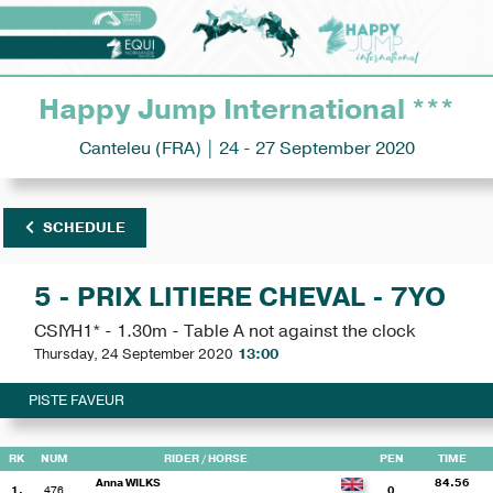
Happy Jump International ***
Canteleu (FRA) | 24 - 27 September 2020
SCHEDULE
5 - PRIX LITIERE CHEVAL - 7YO
CSIYH1* - 1.30m - Table A not against the clock
Thursday, 24 September 2020
13:00
PISTE FAVEUR
RK
NUM
RIDER
/ HORSE
PEN
TIME
Anna WILKS
84.56
1.
476
0