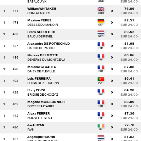
BABALOU VK
EUR 24.00
William WHITAKER
76.86
1.
474
0
CONLATAGE PS
EUR 24.00
Maxime PEREZ
82.51
1.
478
0
DEESSE DU MANOIR
EUR 24.00
Frank SCHUTTERT
89.52
1.
488
0
BALOU DE REVEL
EUR 24.00
Alexandre DE ROTHSCHILD
81.68
1.
437
0
DARCO DE PADOUE
EUR 24.00
Nicolas DELMOTTE
80.86
1.
439
0
DENERYS DU MONTCEAU
EUR 24.00
Melanie CLOAREC
87.88
1.
426
0
DAISY DE PLEVILLE
EUR 24.00
Luis FERREIRA
86.41
1.
493
0
DRISS DE KERGLENN
EUR 24.00
Rudy COCK
84.28
1.
429
0
BRIDGE DE CHOIZY Z
EUR 24.00
Megane MOISSONNIER
83.30
1.
462
0
DROSERA D'ARIEL
EUR 24.00
Alexa FERRER
87.36
1.
442
0
NOUVELLE STAR
EUR 24.00
Jack RYAN
72.78
1.
486
0
IVAN
EUR 24.00
Angelique HOORN
81.52
1.
487
0