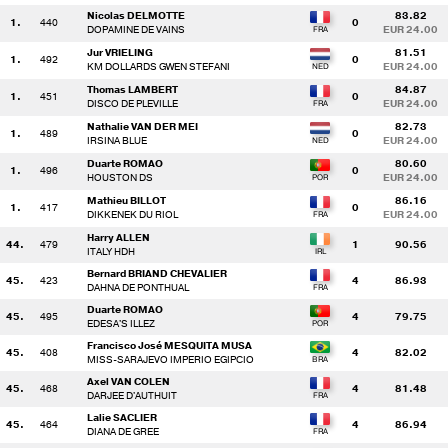
Nicolas DELMOTTE
83.82
1.
440
0
DOPAMINE DE VAINS
EUR 24.00
Jur VRIELING
81.51
1.
492
0
KM DOLLARDS GWEN STEFANI
EUR 24.00
Thomas LAMBERT
84.87
1.
451
0
DISCO DE PLEVILLE
EUR 24.00
Nathalie VAN DER MEI
82.73
1.
489
0
IRSINA BLUE
EUR 24.00
Duarte ROMAO
80.60
1.
496
0
HOUSTON DS
EUR 24.00
Mathieu BILLOT
86.16
1.
417
0
DIKKENEK DU RIOL
EUR 24.00
Harry ALLEN
44.
479
1
90.56
ITALY HDH
Bernard BRIAND CHEVALIER
45.
423
4
86.93
DAHNA DE PONTHUAL
Duarte ROMAO
45.
495
4
79.75
EDESA'S ILLEZ
Francisco José MESQUITA MUSA
45.
408
4
82.02
MISS-SARAJEVO IMPERIO EGIPCIO
Axel VAN COLEN
45.
468
4
81.48
DARJEE D'AUTHUIT
Lalie SACLIER
45.
464
4
86.94
DIANA DE GREE