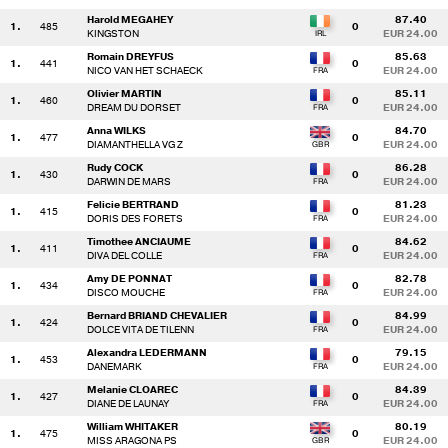
Harold MEGAHEY
87.40
1.
485
0
KINGSTON
EUR 24.00
Romain DREYFUS
85.63
1.
441
0
NICO VAN HET SCHAECK
EUR 24.00
Olivier MARTIN
85.11
1.
460
0
DREAM DU DORSET
EUR 24.00
Anna WILKS
84.70
1.
477
0
DIAMANTHELLA VG Z
EUR 24.00
Rudy COCK
86.28
1.
430
0
DARWIN DE MARS
EUR 24.00
Felicie BERTRAND
81.23
1.
415
0
DORIS DES FORETS
EUR 24.00
Timothee ANCIAUME
84.62
1.
411
0
DIVA DEL COLLE
EUR 24.00
Amy DE PONNAT
82.78
1.
434
0
DISCO MOUCHE
EUR 24.00
Bernard BRIAND CHEVALIER
84.99
1.
424
0
DOLCE VITA DE TILENN
EUR 24.00
Alexandra LEDERMANN
79.15
1.
453
0
DANEMARK
EUR 24.00
Melanie CLOAREC
84.39
1.
427
0
DIANE DE LAUNAY
EUR 24.00
William WHITAKER
80.19
1.
475
0
MISS ARAGONA PS
EUR 24.00