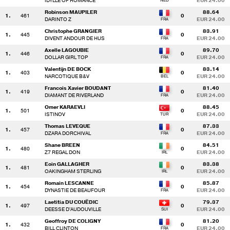
IDYLLE OF ROMANCE
EUR 24.00
Robinson MAUPILER
88.64
1.
461
0
DARINTO Z
EUR 24.00
Christophe GRANGIER
83.91
1.
445
0
DIVENT ANDOUR DE HUS
EUR 24.00
Axelle LAGOUBIE
89.70
1.
446
0
DOLLAR GIRL TOP
EUR 24.00
Valentijn DE BOCK
83.14
1.
403
0
NARCOTIQUE B&V
EUR 24.00
Francois Xavier BOUDANT
81.40
1.
419
0
DIAMANT DE RIVERLAND
EUR 24.00
Omer KARAEVLI
88.45
1.
501
0
ISTINOV
EUR 24.00
Thomas LEVEQUE
87.33
1.
457
0
DZARA DORCHIVAL
EUR 24.00
Shane BREEN
84.51
1.
480
0
Z7 REGAL DON
EUR 24.00
Eoin GALLAGHER
83.38
1.
481
0
OAKINGHAM STERLING
EUR 24.00
Romain LESCANNE
85.87
1.
454
0
DYNASTIE DE BEAUFOUR
EUR 24.00
Laetitia DU COUËDIC
79.37
1.
497
0
DEESSE D'AUDOUVILLE
EUR 24.00
Geoffroy DE COLIGNY
81.20
1.
432
0
BILL CLINTON
EUR 24.00