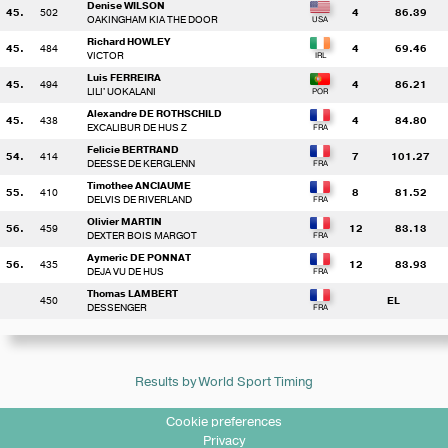
Denise WILSON
45.
502
4
86.39
OAKINGHAM KIA THE DOOR
Richard HOWLEY
45.
484
4
69.46
VICTOR
Luis FERREIRA
45.
494
4
86.21
LILI' UOKALANI
Alexandre DE ROTHSCHILD
45.
438
4
84.80
EXCALIBUR DE HUS Z
Felicie BERTRAND
54.
414
7
101.27
DEESSE DE KERGLENN
Timothee ANCIAUME
55.
410
8
81.52
DELVIS DE RIVERLAND
Olivier MARTIN
56.
459
12
83.13
DEXTER BOIS MARGOT
Aymeric DE PONNAT
56.
435
12
83.93
DEJA VU DE HUS
Thomas LAMBERT
450
EL
DESSENGER
Results by World Sport Timing
Cookie preferences
Privacy