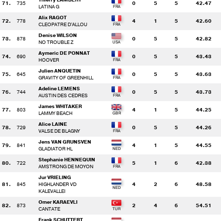
71.
735
0
5
5
42.47
LATINA G
Alix RAGOT
72.
778
4
1
5
42.60
CLEOPATRE D'ALLOU
Denise WILSON
73.
878
0
5
5
42.82
NO TROUBLE Z
Aymeric DE PONNAT
74.
690
0
5
5
43.43
HOOVER
Julien ANQUETIN
75.
645
0
5
5
43.63
GRAVITY OF GREENHILL
Adeline LEMENS
76.
744
0
5
5
43.73
AUSTIN DES CEDRES
James WHITAKER
77.
803
4
1
5
44.25
LAMMY BEACH
Alice LAINE
78.
729
0
5
5
44.26
VALSE DE BLAGNY
Jens VAN GRUNSVEN
79.
841
4
1
5
44.55
GLADIATOR HL
Stephanie HENNEQUIN
80.
722
5
1
6
42.38
AMSTRONG DE MOYON
Jur VRIELING
81.
845
HIGHLANDER VD
4
2
6
48.58
KALEVALLEI
Omer KARAEVLI
82.
873
2
4
6
54.51
CANTATE
Frank SCHUTTERT