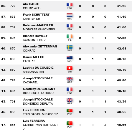
Alix RAGOT
36.
779
0
0
0
41.25
COLDPLAY EJ
Frank SCHUTTERT
37.
835
0
0
0
41.49
CARTIER SR
Robinson MAUPILER
38.
762
0
0
0
41.60
MONCLER VAN OVERIS
Richard HOWLEY
39.
825
0
1
1
42.55
AYAMONTE BG Z
Alexander ZETTERMAN
40.
870
0
1
1
42.63
CONRAD
Daniel MEECH
41.
853
0
1
1
43.10
FAITH 13
Laetitia DU COUËDIC
42.
860
0
1
1
43.19
ARIZONA STAR
Joseph STOCKDALE
43.
797
0
1
1
43.30
CACHAREL
Geoffroy DE COLIGNY
44.
686
0
1
1
43.48
BOUBOU DE LA ROQUE
Joseph STOCKDALE
45.
798
0
1
1
43.54
DON DIEGO DE PLATA
Luis FERREIRA
46.
856
0
1
1
43.55
TRINIDAD DU MIRADOR Z
Luis FERREIRA
47.
855
CERRUTI VAN TER HULST
1
1
2
43.66
Z