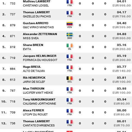
Mathieu LAMBERT
34.01
1.
732
0
0
0
CAYETANO LOISEL
EUR 998.00
Thomas LAMBERT
34.17
2.
737
0
0
0
GAZELLE DU PACHIS
EUR 798.00
Gustavo ARROYO
34.40
3.
879
0
0
0
G&C VIRKO MINOTAIS
EUR 599.00
Alexander ZETTERMAN
34.83
4.
871
0
0
0
MISS SVEA
EUR 360.00
Shane BREEN
35.16
5.
819
0
0
0
EVITA
EUR 260.00
Jacques HELMLINGER
35.19
6.
719
0
0
0
FORMICA DU HOUSSOIT
EUR 200.00
Hugo BREUL
35.77
7.
664
0
0
0
ALTO DE TALMA
EUR 140.00
Rik HEMERYCK
35.81
8.
613
0
0
0
JARVI DE SCLEF
EUR 100.00
Max THIROUIN
35.93
9.
787
0
0
0
LUCIFER VAN'T HEIKE
EUR 100.00
Tony HANQUINQUANT
35.94
10.
718
0
0
0
CALIGANO JORTHONNE
EUR 80.00
Alexa FERRER
36.00
11.
709
0
0
0
UTOPY DU ROUET
EUR 80.00
Thomas LAMBERT
36.01
12.
736
0
0
0
CANTATE D'ARGENCES
EUR 70.00