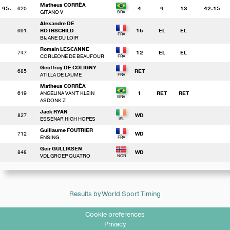
Matheus CORRÊA
95.
620
4
9
13
42.15
GITANO V
Alexandre DE
691
ROTHSCHILD
16
EL
EL
BIJANE DU LOIR
Romain LESCANNE
747
12
EL
EL
CORLEONE DE BEAUFOUR
Geoffroy DE COLIGNY
685
RET
ATILLA DE LAUME
Matheus CORRÊA
619
ANGELINA VAN'T KLEIN
1
RET
RET
ASDONK Z
Jack RYAN
827
WD
ESSENAR HIGH HOPES
Guillaume FOUTRIER
712
WD
ENSING
Geir GULLIKSEN
848
WD
VDL GROEP QUATRO
Results by World Sport Timing
Cookie preferences
Privacy