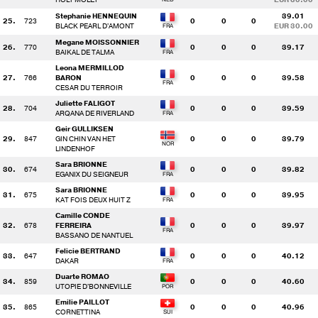
Stephanie HENNEQUIN
39.01
25.
723
0
0
0
BLACK PEARL D'AMONT
EUR 30.00
Megane MOISSONNIER
26.
770
0
0
0
39.17
BAIKAL DE TALMA
Leona MERMILLOD
27.
766
BARON
0
0
0
39.58
CESAR DU TERROIR
Juliette FALIGOT
28.
704
0
0
0
39.59
ARQANA DE RIVERLAND
Geir GULLIKSEN
29.
847
GIN CHIN VAN HET
0
0
0
39.79
LINDENHOF
Sara BRIONNE
30.
674
0
0
0
39.82
EGANIX DU SEIGNEUR
Sara BRIONNE
31.
675
0
0
0
39.95
KAT FOIS DEUX HUIT Z
Camille CONDE
32.
678
FERREIRA
0
0
0
39.97
BASSANO DE NANTUEL
Felicie BERTRAND
33.
647
0
0
0
40.12
DAKAR
Duarte ROMAO
34.
859
0
0
0
40.60
UTOPIE D'BONNEVILLE
Emilie PAILLOT
35.
865
0
0
0
40.96
CORNETTINA