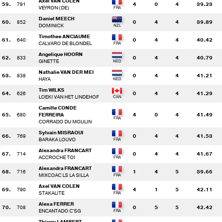
Axel VAN COLEN
59.
791
4
0
4
39.23
VEYRON (DE)
Daniel MEECH
60.
852
0
4
4
39.89
DOMINICK
Timothee ANCIAUME
61.
640
0
4
4
40.42
CALVARO DE BLONDEL
Angelique HOORN
62.
833
0
4
4
40.79
GINETTE
Nathalie VAN DER MEI
63.
838
0
4
4
41.21
HAYA
Tim WILKS
64.
626
0
4
4
41.29
LOEKI VAN HET LINDEHOF
Camille CONDE
65.
680
FERREIRA
4
0
4
41.49
CORRADO DU MOULIN
Sylvain MISRAOUI
66.
769
0
4
4
41.53
BARAKA LOUVO
Alexandra FRANCART
67.
714
0
4
4
41.67
ACCROCHE TOI
Alexandra FRANCART
68.
716
1
4
5
39.66
MIXCOAC LS LA SILLA
Axel VAN COLEN
69.
790
4
1
5
42.11
STAKALITE
Alexa FERRER
70.
708
0
5
5
42.42
ENCANTADO C'SG
Thierry LAMBERT