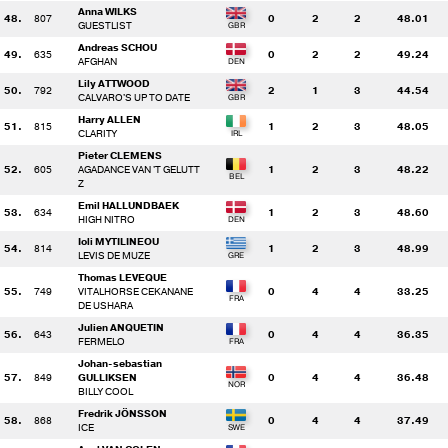
Anna WILKS
48.
807
0
2
2
48.01
GUESTLIST
Andreas SCHOU
49.
635
0
2
2
49.24
AFGHAN
Lily ATTWOOD
50.
792
2
1
3
44.54
CALVARO'S UP TO DATE
Harry ALLEN
51.
815
1
2
3
48.05
CLARITY
Pieter CLEMENS
52.
605
AGADANCE VAN 'T GELUTT
1
2
3
48.22
Z
Emil HALLUNDBAEK
53.
634
1
2
3
48.60
HIGH NITRO
Ioli MYTILINEOU
54.
814
1
2
3
48.99
LEVIS DE MUZE
Thomas LEVEQUE
55.
749
VITALHORSE CEKANANE
0
4
4
33.25
DE USHARA
Julien ANQUETIN
56.
643
0
4
4
36.35
FERMELO
Johan-sebastian
57.
849
GULLIKSEN
0
4
4
36.48
BILLY COOL
Fredrik JÖNSSON
58.
868
0
4
4
37.49
ICE