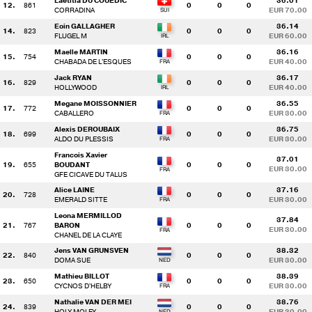
Laetitia DU COUËDIC
36.01
12.
861
0
0
0
CORRADINA
EUR 70.00
Eoin GALLAGHER
36.14
14.
823
0
0
0
FLUGEL M
EUR 60.00
Maelle MARTIN
36.16
15.
754
0
0
0
CHABADA DE L'ESQUES
EUR 40.00
Jack RYAN
36.17
16.
829
0
0
0
HOLLYWOOD
EUR 40.00
Megane MOISSONNIER
36.55
17.
772
0
0
0
CABALLERO
EUR 30.00
Alexis DEROUBAIX
36.75
18.
699
0
0
0
ALDO DU PLESSIS
EUR 30.00
Francois Xavier
37.01
19.
655
BOUDANT
0
0
0
EUR 30.00
GFE CICAVE DU TALUS
Alice LAINE
37.16
20.
728
0
0
0
EMERALD SITTE
EUR 30.00
Leona MERMILLOD
37.84
21.
767
BARON
0
0
0
EUR 30.00
CHANEL DE LA CLAYE
Jens VAN GRUNSVEN
38.32
22.
840
0
0
0
DOMA SUE
EUR 30.00
Mathieu BILLOT
38.39
23.
650
0
0
0
CYCNOS D'HELBY
EUR 30.00
Nathalie VAN DER MEI
38.76
24.
839
0
0
0
HOLY MOLEY
EUR 30.00