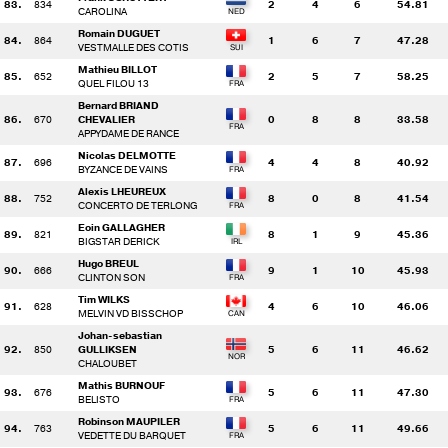
83.
834
2
4
6
54.81
CAROLINA
Romain DUGUET
84.
864
1
6
7
47.28
VESTMALLE DES COTIS
Mathieu BILLOT
85.
652
2
5
7
58.25
QUEL FILOU 13
Bernard BRIAND
86.
670
CHEVALIER
0
8
8
33.58
APPYDAME DE RANCE
Nicolas DELMOTTE
87.
696
4
4
8
40.92
BYZANCE DE VAINS
Alexis LHEUREUX
88.
752
8
0
8
41.54
CONCERTO DE TERLONG
Eoin GALLAGHER
89.
821
8
1
9
45.36
BIGSTAR DERICK
Hugo BREUL
90.
666
9
1
10
45.93
CLINTON SON
Tim WILKS
91.
628
4
6
10
46.06
MELVIN VD BISSCHOP
Johan-sebastian
92.
850
GULLIKSEN
5
6
11
46.62
CHALOUBET
Mathis BURNOUF
93.
676
5
6
11
47.30
BELISTO
Robinson MAUPILER
94.
763
5
6
11
49.66
VEDETTE DU BARQUET