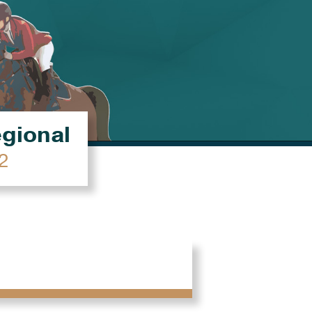
égional
2