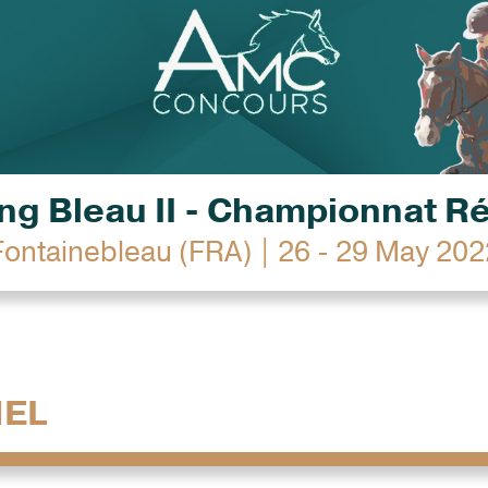
g Bleau II - Championnat R
Fontainebleau (FRA) | 26 - 29 May 202
HEL