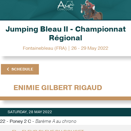
Jumping Bleau II - Championnat
Régional
Fontainebleau (FRA) | 26 - 29 May 2022
SCHEDULE
ENIMIE GILBERT RIGAUD
SATURDAY, 28 MAY 2022
22 - Poney 2 C -
Barème A au chrono