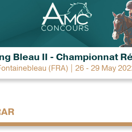
g Bleau II - Championnat R
Fontainebleau (FRA) | 26 - 29 May 202
RAR