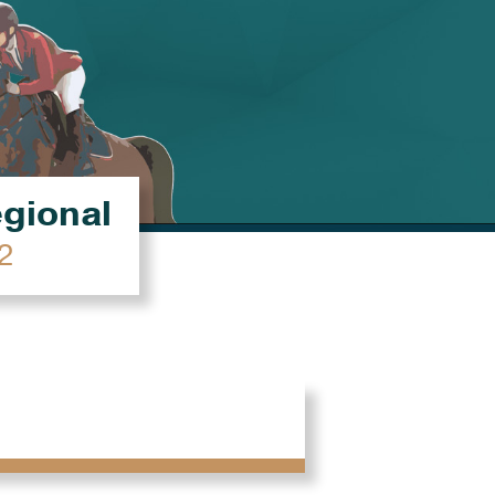
égional
2