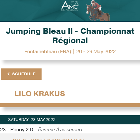
Jumping Bleau II - Championnat
Régional
Fontainebleau (FRA) | 26 - 29 May 2022
SCHEDULE
LILO KRAKUS
SATURDAY, 28 MAY 2022
23 - Poney 2 D -
Barème A au chrono