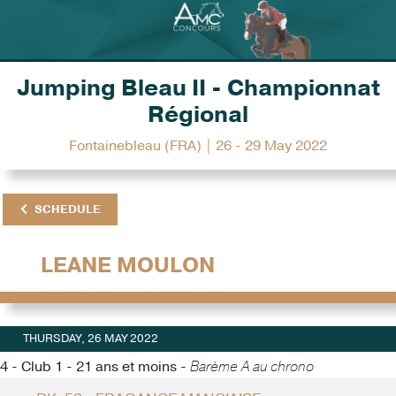
Jumping Bleau II - Championnat
Régional
Fontainebleau (FRA) | 26 - 29 May 2022
SCHEDULE
LEANE MOULON
THURSDAY, 26 MAY 2022
4 - Club 1 - 21 ans et moins -
Barème A au chrono