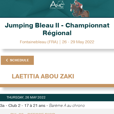
Jumping Bleau II - Championnat
Régional
Fontainebleau (FRA) | 26 - 29 May 2022
SCHEDULE
LAETITIA ABOU ZAKI
THURSDAY, 26 MAY 2022
3a - Club 2 - 17 à 21 ans -
Barème A au chrono