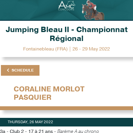
Jumping Bleau II - Championnat
Régional
Fontainebleau (FRA) | 26 - 29 May 2022
SCHEDULE
CORALINE MORLOT
PASQUIER
THURSDAY, 26 MAY 2022
3a - Club 2 - 17 à 21 ans -
Barème A au chrono