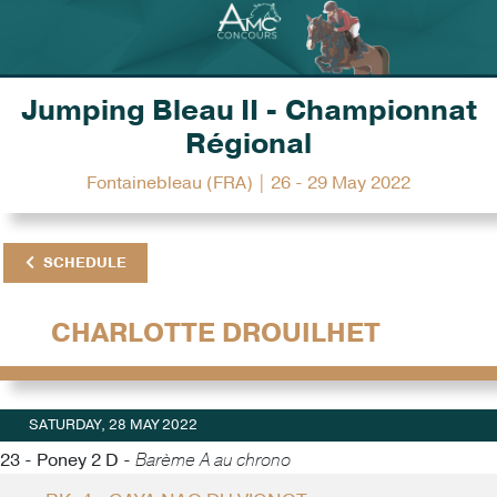
Jumping Bleau II - Championnat
Régional
Fontainebleau (FRA) | 26 - 29 May 2022
SCHEDULE
CHARLOTTE DROUILHET
SATURDAY, 28 MAY 2022
23 - Poney 2 D -
Barème A au chrono