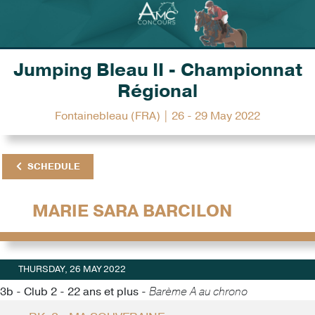
Jumping Bleau II - Championnat
Régional
Fontainebleau (FRA) | 26 - 29 May 2022
SCHEDULE
MARIE SARA BARCILON
THURSDAY, 26 MAY 2022
3b - Club 2 - 22 ans et plus -
Barème A au chrono