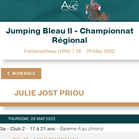
Jumping Bleau II - Championnat
Régional
Fontainebleau (FRA) | 26 - 29 May 2022
SCHEDULE
JULIE JOST PRIOU
THURSDAY, 26 MAY 2022
3a - Club 2 - 17 à 21 ans -
Barème A au chrono