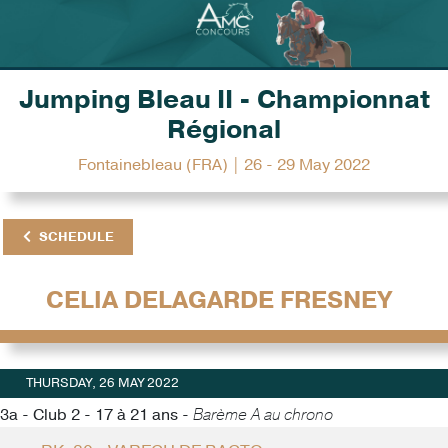
Jumping Bleau II - Championnat
Régional
Fontainebleau (FRA) | 26 - 29 May 2022
SCHEDULE
CELIA DELAGARDE FRESNEY
THURSDAY, 26 MAY 2022
3a - Club 2 - 17 à 21 ans -
Barème A au chrono