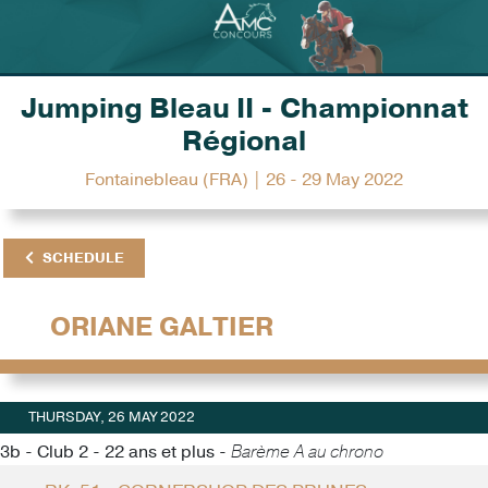
Jumping Bleau II - Championnat
Régional
Fontainebleau (FRA) | 26 - 29 May 2022
SCHEDULE
ORIANE GALTIER
THURSDAY, 26 MAY 2022
3b - Club 2 - 22 ans et plus -
Barème A au chrono