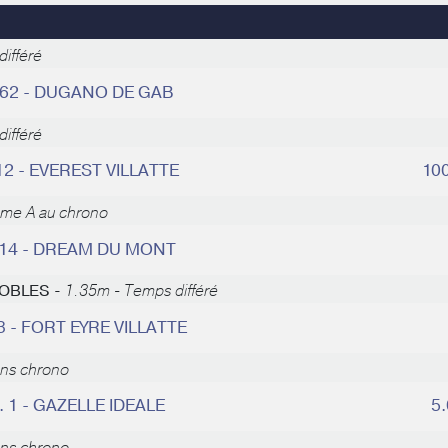
ifféré
 62 - DUGANO DE GAB
ifféré
12 - EVEREST VILLATTE
10
ème A au chrono
 14 - DREAM DU MONT
 NOBLES -
1.35m - Temps différé
3 - FORT EYRE VILLATTE
ans chrono
. 1 - GAZELLE IDEALE
5